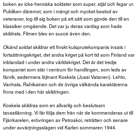
boken av icke-heroiska soldater som super, stjäl och fegar ur.
Publiken däremot, som i mångt och mycket bestod av
veteraner, tog till sig boken på ett sätt som gjorde den till en
klassiker omgående. Det var ju deras vardag som hade
skildrats. Filmen blev en succé även den.
skildrar ett finskt kulsprutekompanis insats i
Okänd soldat
fortsättningskriget, det andra kriget på kort tid som Finland var
inblandad i under andra världskriget. Det är det tredje
kompaniet som står i centrum för handlingen, som leds av
fänrik, sedermera löjtnant Koskela (Jussi Vatanen). Lehto,
Vanhala, Rahikainen och de övriga välkända karaktärerna
finns med i den här skildringen.
Koskela skildras som en allvarlig och beslutsam
tavastlänning. Vi får följa dem från när de kommenderas ut till
Fjärrkarelen, erövringen av Petroskoi, reträtten och senare
under avvärjningsslagen vid Karlen sommaren 1944.