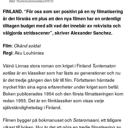
Bild: Tuntematonsotilas2017.fi
FINLAND. “För oss som ser positivt på en ny filmatisering
är det förstås ett plus att den nya filmen har en ordentligt
tilltagen budget med allt vad det innebär av rekvisita och
välgjorda stridsscener”, skriver Alexander Sanchez.
:
Film
Okänd soldat
: Aku Louhimies
Regi
Väinö Linnas stora roman om kriget i Finland
Tuntematon
är en klassiker som har lästs av generationer och nu
sotilas
är det tredje gången den blir till film. Författaren hämtade
mycket från sina egna erfarenheter under kriget som befäl.
Boken publicerades 1954 och den första filmatiseringen kom
redan 1955. Det är en filmklassiker som visas varje
självständighetsdag i Finland.
Filmen bygger på bokmanuset och
, ett tidigare
Sotaromaani
utkast till boken. Hur är det att göra en tredje filmatisering av