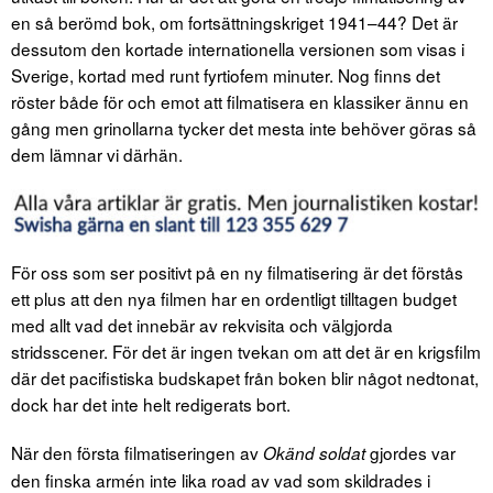
en så berömd bok, om fortsättningskriget 1941–44? Det är
dessutom den kortade internationella versionen som visas i
Sverige, kortad med runt fyrtiofem minuter. Nog finns det
röster både för och emot att filmatisera en klassiker ännu en
gång men grinollarna tycker det mesta inte behöver göras så
dem lämnar vi därhän.
För oss som ser positivt på en ny filmatisering är det förstås
ett plus att den nya filmen har en ordentligt tilltagen budget
med allt vad det innebär av rekvisita och välgjorda
stridsscener. För det är ingen tvekan om att det är en krigsfilm
där det pacifistiska budskapet från boken blir något nedtonat,
dock har det inte helt redigerats bort.
När den första filmatiseringen av
gjordes var
Okänd soldat
den finska armén inte lika road av vad som skildrades i