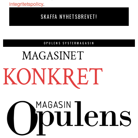
integritetspolicy
.
OPULENS SYSTERMAGASIN