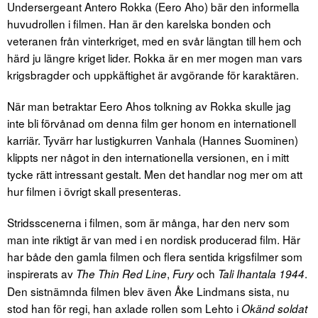
Undersergeant Antero Rokka (Eero Aho) bär den informella
huvudrollen i filmen. Han är den karelska bonden och
veteranen från vinterkriget, med en svår längtan till hem och
härd ju längre kriget lider. Rokka är en mer mogen man vars
krigsbragder och uppkäftighet är avgörande för karaktären.
När man betraktar Eero Ahos tolkning av Rokka skulle jag
inte bli förvånad om denna film ger honom en internationell
karriär. Tyvärr har lustigkurren Vanhala (Hannes Suominen)
klippts ner något in den internationella versionen, en i mitt
tycke rätt intressant gestalt. Men det handlar nog mer om att
hur filmen i övrigt skall presenteras.
Stridsscenerna i filmen, som är många, har den nerv som
man inte riktigt är van med i en nordisk producerad film. Här
har både den gamla filmen och flera sentida krigsfilmer som
inspirerats av
,
och
.
The Thin Red Line
Fury
Tali Ihantala 1944
Den sistnämnda filmen blev även Åke Lindmans sista, nu
stod han för regi, han axlade rollen som Lehto i
Okänd soldat