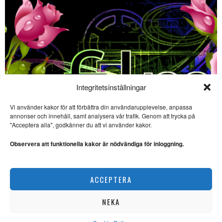
Integritetsinställningar
Vi använder kakor för att förbättra din användarupplevelse, anpassa
annonser och innehåll, samt analysera vår trafik. Genom att trycka på
SE ÄVEN
"Acceptera alla", godkänner du att vi använder kakor.
Läderlappen – lyckad
uppdatering av operett
Observera att funktionella kakor är nödvändiga för inloggning.
OPERETT. ”I Caroline
Genteles ”Läderlappen” blir
festen inte en flykt
Film på bio – 3 sevärda filmer i början av juni
ACCEPTERA
SCEN & FILM
Klassisk novellkonst av
Guy de Maupassant
NEKA
SKRÄCK. “Genom Guy de
Maupassants stilsäkra konst
leds man välvilligt