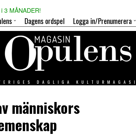
i 3 MÅNADER!
lens
Dagens ordspel
Logga in/Prenumerera
VERIGES DAGLIGA KULTURMAGAS
av människors
gemenskap