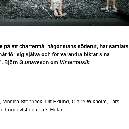
 på ett chartermål någonstans söderut, har samlats
är för sig själva och för varandra biktar sina
n”. Björn Gustavsson om
Vintermusik
.
öm, Monica Stenbeck, Ulf Eklund, Claire Wikholm, Lars
ke Lundqvist och Lars Helander.