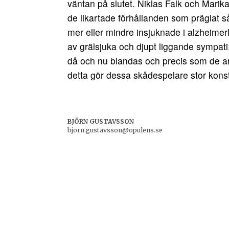
väntan på slutet. Niklas Falk och Mari
de likartade förhållanden som präglat 
mer eller mindre insjuknade i alzheimerl
av grälsjuka och djupt liggande sympati.
då och nu blandas och precis som de andr
detta gör dessa skådespelare stor konst
BJÖRN GUSTAVSSON
bjorn.gustavsson@opulens.se