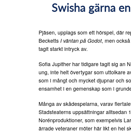
Pjäsen, upplags som ett hörspel, där rep
Becketts
I väntan på Godot
, men också 
tagit starkt intryck av.
Sofia Jupither har tidigare tagit sig an
ung, inte helt övertygar som uttolkare 
som i mångt och mycket djupnar och s
ensamhet i en gemenskap som i grunde
Många av skådespelarna, varav flertale
Stadsteaterns uppsättningar alltsedan 19
Norénproduktioner, som exempelvis Lar
ärrade veteraner möter här likt en hel s