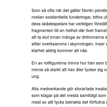
Som så ofta när det gäller Norén pendla
mellan existentiella funderingar, bittra
dess skådespelare har verkligen förstått
fragmenten till en helhet där livet fra
att ta slut innan många av drömmarna al
sitter overksamma i skymningen, inser a
klarhet aldrig kommer att nås.
En av rollfigurerna minns hur han som b
minne så starkt att han åter tycker sig 
ung.
Alla medverkande gör storartade insats
som klagar på det mesta samtidigt som h
mest av allt tycks betrakta det förflutn