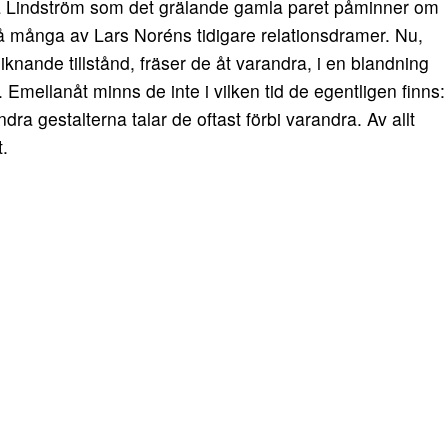
ka Lindström som det grälande gamla paret påminner om
så många av Lars Noréns tidigare relationsdramer. Nu,
iknande tillstånd, fräser de åt varandra, i en blandning
 Emellanåt minns de inte i vilken tid de egentligen finns:
a gestalterna talar de oftast förbi varandra. Av allt
.