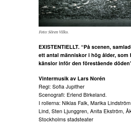
Foto: Sören Vilks.
EXISTENTIELLT. “På scenen, samlade
ett antal människor i hög ålder, som h
känslor inför den förestående döde
Vintermusik av Lars Norén
Regi: Sofia Jupither
Scenografi: Erlend Birkeland.
I rollerna: Niklas Falk, Marika Lindstr
Lind, Sten Ljunggren, Anita Ekström, Å
Stockholms stadsteater