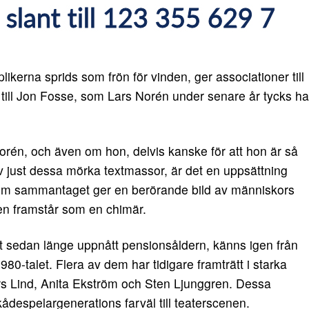
likerna sprids som frön för vinden, ger associationer till
till Jon Fosse, som Lars Norén under senare år tycks ha
 Norén, och även om hon, delvis kanske för att hon är så
av just dessa mörka textmassor, är det en uppsättning
om sammantaget ger en berörande bild av människors
n framstår som en chimär.
t sedan länge uppnått pensionsåldern, känns igen från
80-talet. Flera av dem har tidigare framträtt i starka
s Lind, Anita Ekström och Sten Ljunggren. Dessa
kådespelargenerations farväl till teaterscenen.