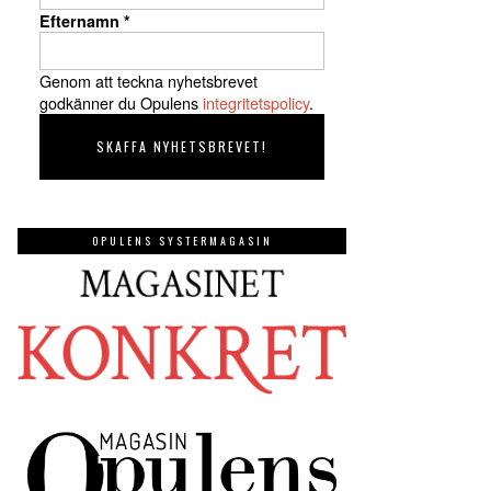
Efternamn
*
Genom att teckna nyhetsbrevet
godkänner du Opulens
integritetspolicy
.
OPULENS SYSTERMAGASIN