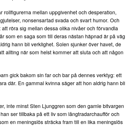
r rollfigurerna mellan uppgivenhet och desperation,
 utgjutelser, nonsensartad svada och svart humor. Och
 att röra sig mellan dessa olika nivåer och förvandla
mstår som en saga som till deras nästan häpnad är på väg
drig hann bli verklighet. Solen sjunker över havet, de
tt allting när som helst kommer att sluta och att någon
arn gick bakom sin far och bar på dennes verktyg: ett
vara där. En gammal kvinna säger att hon aldrig hann bli
er, inte minst Sten Ljunggren som den gamle bitvargen
an ser tillbaka på ett liv som långtradarchaufför och
a som en meningslös sträcka fram till en lika meningslös