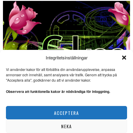
Integritetsinställningar
Vi använder kakor för att förbättra din användarupplevelse, anpassa
SE ÄVEN
annonser och innehåll, samt analysera vår trafik. Genom att trycka på
"Acceptera alla", godkänner du att vi använder kakor.
Liten festival firar 30 år
med stor filmkonst
Observera att funktionella kakor är nödvändiga för inloggning.
FILM. Ingela Brovik
rapporterar från Lilla
filmfestivalen i Båstad som
Film på bio – 3 sevärda filmer i början av juni
ACCEPTERA
SCEN & FILM
Sevärda havsäventyr på
bio – ”The Odyssey” och
”Vaiana”
NEKA
FILM. Ingela Brovik skriver om