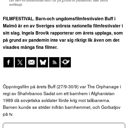
Det blev en annorlunda Buff i år på grund av pandemin. Bild: Buffs
webbsajt.
FILMFESTIVAL. Barn-och ungdomsfilmfestivalen Buff i
Malmö är en av Sveriges största nationella filmfestivaler i
sitt slag. Ingela Brovik rapporterar om årets upplaga, som
på grund av pandemin inte var sig riktigt lik även om det
visades många fina filmer.
Öppningsfilm på årets Buff (27/9-30/9) var The Orphanage i
regi av Shahrbanoo Sadat om ett barnhem i Afghanistan
1989 då sovjetiska soldater förde krig mot talibanerna.
Barnen kunde se strider inifrån barnhemmet, och Gorbatjov
på tv.