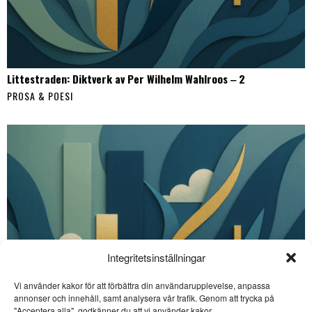
Littestraden: Diktverk av Per Wilhelm Wahlroos ‒ 2
PROSA & POESI
Integritetsinställningar
Vi använder kakor för att förbättra din användarupplevelse, anpassa
annonser och innehåll, samt analysera vår trafik. Genom att trycka på
SE ÄVEN
"Acceptera alla", godkänner du att vi använder kakor.