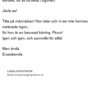
kanske, för att bli sedd i ögonen.
Jävla as!
Titta på människan! Hon talar och ni ser inte hennes
melerade ögon,
för hon är en berusad kärring. Pirum!
Igen och igen, och sannolikt för alltid.
Men ändå.
Enastående.
LINDA BÖNSTRÖM
linda.bonstrom@opulens.se