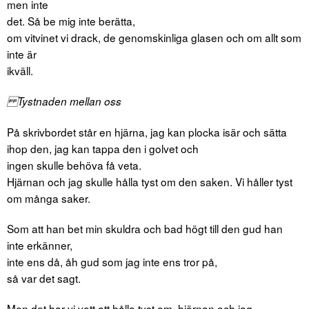
men inte
det. Så be mig inte berätta,
om vitvinet vi drack, de genomskinliga glasen och om allt som
inte är
ikväll.
Tystnaden mellan oss
På skrivbordet står en hjärna, jag kan plocka isär och sätta
ihop den, jag kan tappa den i golvet och
ingen skulle behöva få veta.
Hjärnan och jag skulle hålla tyst om den saken. Vi håller tyst
om många saker.
Som att han bet min skuldra och bad högt till den gud han
inte erkänner,
inte ens då, åh gud som jag inte ens tror på,
så var det sagt.
Men det har vi vett att hålla tyst om, hjärnan och jag.