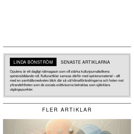
LINDA BÖNSTRÖM
SENASTE ARTIKLARNA
Opulens är ett dagligt nätmagasin som vill stärka kulturjournalistikens
opinionsbildande roll. Kulturartiklar samsas därför med opinionsmaterial – allt
med en samhällsmedveten blick där så väl klimatförändringarna och hoten mot
yttrandefriheten som de sociala orättvisorna betraktas som självklara
utgångspunkter.
FLER ARTIKLAR