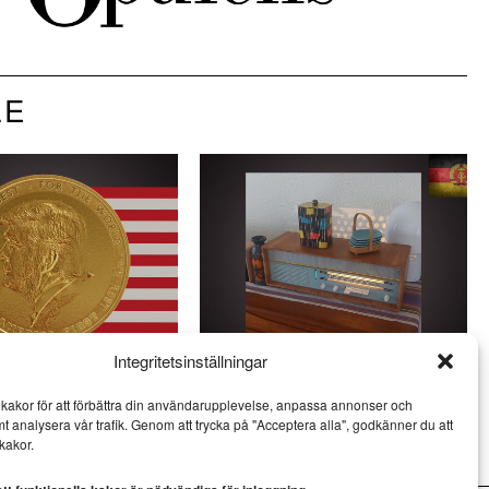
LE
Integritetsinställningar
ldens mest vulgära
Veckans DDR: Kulinarisk kultur i
kakor för att förbättra din användarupplevelse, anpassa annonser och
socialismens namn
mt analysera vår trafik. Genom att trycka på "Acceptera alla", godkänner du att
KRÖNIKOR
kakor.