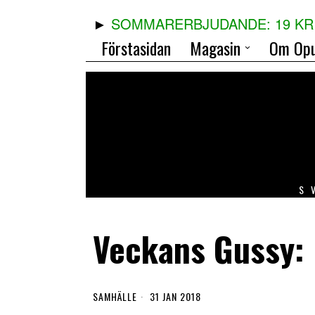
SOMMARERBJUDANDE: 19 KR 
Förstasidan
Magasin
Om Opu
S
Veckans Gussy: 
SAMHÄLLE
31 JAN 2018