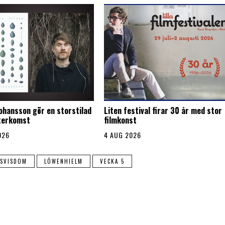
Johansson gör en storstilad
Liten festival firar 30 år med stor
återkomst
filmkonst
026
4 AUG 2026
VSVISDOM
LÖWENHIELM
VECKA 5