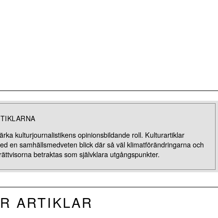
TIKLARNA
rka kulturjournalistikens opinionsbildande roll. Kulturartiklar
med en samhällsmedveten blick där så väl klimatförändringarna och
rättvisorna betraktas som självklara utgångspunkter.
R ARTIKLAR