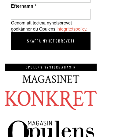
Efternamn
*
Genom att teckna nyhetsbrevet
godkänner du Opulens
integritetspolicy
.
OPULENS SYSTERMAGASIN