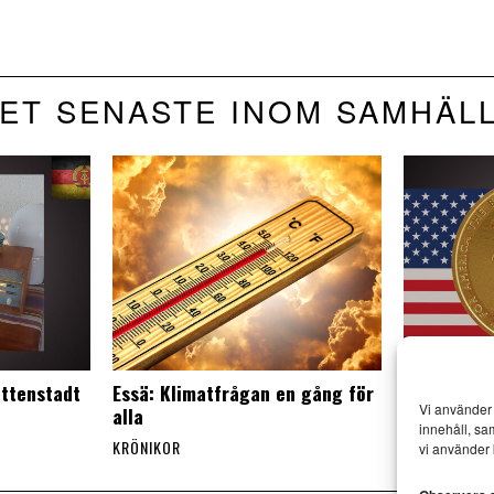
ET SENASTE INOM SAMHÄL
ttenstadt
Essä: Klimatfrågan en gång för
Är USA vär
Vi använder 
alla
land?
innehåll, sa
KRÖNIKOR
KRÖNIKOR
vi använder 