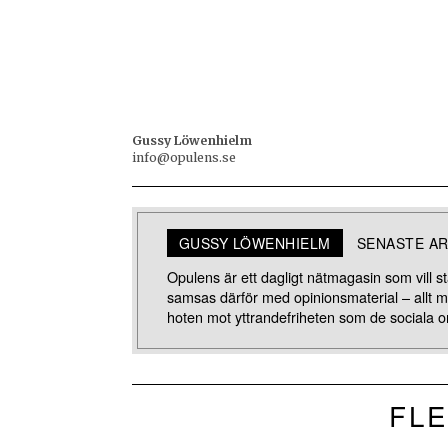
Gussy Löwenhielm
info@opulens.se
GUSSY LÖWENHIELM
SENASTE AR
Opulens är ett dagligt nätmagasin som vill stä
samsas därför med opinionsmaterial – allt 
hoten mot yttrandefriheten som de sociala o
FLE