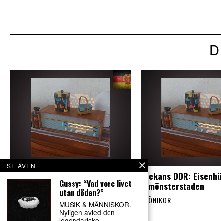
D
SE ÄVEN
Veckans DDR: Liten litterär
Veckans DDR: Eisenhü
Gussy: “Vad vore livet
östtysk klassiker
– mönsterstaden
utan döden?”
KRÖNIKOR
KRÖNIKOR
MUSIK & MÄNNISKOR.
Nyligen avled den
legendariske