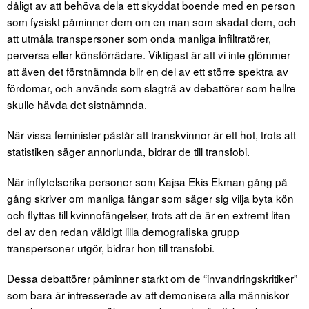
dåligt av att behöva dela ett skyddat boende med en person
som fysiskt påminner dem om en man som skadat dem, och
att utmåla transpersoner som onda manliga infiltratörer,
perversa eller könsförrädare. Viktigast är att vi inte glömmer
att även det förstnämnda blir en del av ett större spektra av
fördomar, och används som slagträ av debattörer som hellre
skulle hävda det sistnämnda.
När vissa feminister påstår att transkvinnor är ett hot, trots att
statistiken säger annorlunda, bidrar de till transfobi.
När inflytelserika personer som Kajsa Ekis Ekman gång på
gång skriver om manliga fångar som säger sig vilja byta kön
och flyttas till kvinnofängelser, trots att de är en extremt liten
del av den redan väldigt lilla demografiska grupp
transpersoner utgör, bidrar hon till transfobi.
Dessa debattörer påminner starkt om de “invandringskritiker”
som bara är intresserade av att demonisera alla människor