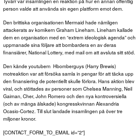
Tyvärr var insamlingen en reaktion på hur en annan offentlig
person valde att använda sin egen plattform emot dem.
Den brittiska organisationen Mermaid hade nämligen
attackerats av komikern Graham Lineham. Lineham kallade
dem en organisation med en “extrem ideologisk agenda” och
uppmanade sina följare att bombardera en av deras
finansiärer, National Lottery, med mail om att avsluta sitt stöd.
Den kände youtubern Hbomberguys (Harry Brewis)
motreaktion var att försöka samla in pengar för att täcka upp
den finansiering de potentiellt skulle förlora. Hans aktion blev
viral, och stöttades av personer som Chelsea Manning, Neil
Gaiman, Cher, John Romero och den nya kontroversiella
(och av många älskade) kongresskvinnan Alexandria
Ocasio-Cortez. Till slut landade insamlingen på över tre
miljoner kronor.
[CONTACT_FORM_TO_EMAIL id=”2″]