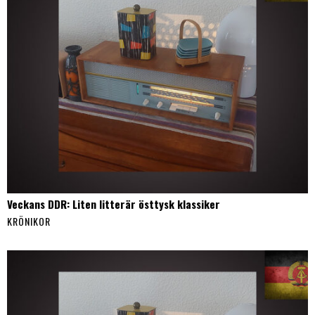
Veckans DDR: Liten litterär östtysk klassiker
KRÖNIKOR