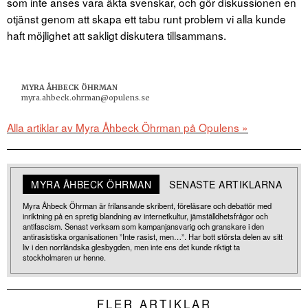
som inte anses vara äkta svenskar, och gör diskussionen en
otjänst genom att skapa ett tabu runt problem vi alla kunde
haft möjlighet att sakligt diskutera tillsammans.
MYRA ÅHBECK ÖHRMAN
myra.ahbeck.ohrman@opulens.se
Alla artiklar av Myra Åhbeck Öhrman på Opulens »
MYRA ÅHBECK ÖHRMAN
SENASTE ARTIKLARNA
Myra Åhbeck Öhrman är frilansande skribent, föreläsare och debattör med
inriktning på en spretig blandning av internetkultur, jämställdhetsfrågor och
antifascism. Senast verksam som kampanjansvarig och granskare i den
antirasistiska organisationen ”Inte rasist, men…”. Har bott största delen av sitt
liv i den norrländska glesbygden, men inte ens det kunde riktigt ta
stockholmaren ur henne.
FLER ARTIKLAR