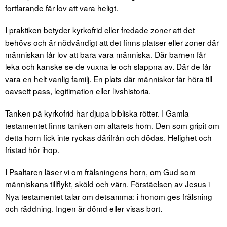
fortfarande får lov att vara heligt.
I praktiken betyder kyrkofrid eller fredade zoner att det
behövs och är nödvändigt att det finns platser eller zoner där
människan får lov att bara vara människa. Där barnen får
leka och kanske se de vuxna le och slappna av. Där de får
vara en helt vanlig familj. En plats där människor får höra till
oavsett pass, legitimation eller livshistoria.
Tanken på kyrkofrid har djupa bibliska rötter. I Gamla
testamentet finns tanken om altarets horn. Den som gripit om
detta horn fick inte ryckas därifrån och dödas. Helighet och
fristad hör ihop.
I Psaltaren läser vi om frälsningens horn, om Gud som
människans tillflykt, sköld och värn. Förståelsen av Jesus i
Nya testamentet talar om detsamma: i honom ges frälsning
och räddning. Ingen är dömd eller visas bort.