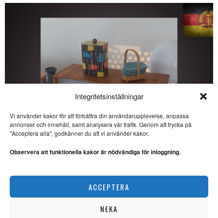
Integritetsinställningar
Vi använder kakor för att förbättra din användarupplevelse, anpassa
SE ÄVEN
annonser och innehåll, samt analysera vår trafik. Genom att trycka på
"Acceptera alla", godkänner du att vi använder kakor.
Noterat: Leve de
demonstrerande
Observera att funktionella kakor är nödvändiga för inloggning.
studenterna!
PROTESTVÅR. Så sitter man
och följer den ena
Veckans DDR: Kulinarisk kultur i socialismens namn
nyhetssändningen efter
ACCEPTERA
KRÖNIKOR
Sara Recabarren berättar
starkt om
kvinnoförtryckets Iran
NEKA
IRAN. Elisabeth Brännström