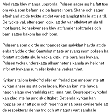
Med rätta blev många upprörda. Polisen säger sig ha fått tips
om vilka som befann sig på lägret i norra Skåne och säger i
efterhand att de tyckte att det var ett lämpligt tillfälle att slå till.
De tyckte väl, efter egen logik, att det var effektivt att slå till
mot lägret. Konsekvensen blev att familjer splittrades och
barn sattes bakom lås och bom.
Poliserna som gjorde ingripandet kan självklart hävda att de
enbart lydde order. Samtidigt måste ansvarig inom polisen ha
förstått att detta skulle väcka kritik, inte bara hos kyrkan.
Polisen tycks underskatta allmänhetens känsla av helighet
inför ett kyrkans rum eller kyrkans verksamhet.
Kyrkans tal om kyrkofrid eller en fredad zon innebär inte att
kyrkan anser sig stå över lagen. Kyrkan kan inte hävda
någon slags övervärldslig rätt i sina rum. Begreppet kyrkofrid
kan idag inte ha juridisk giltighet. Det enda kyrkan kan
hoppas på är att polis och regering är så pass civiliserade att
de respekterar denna frid och att något i vårt samhälle