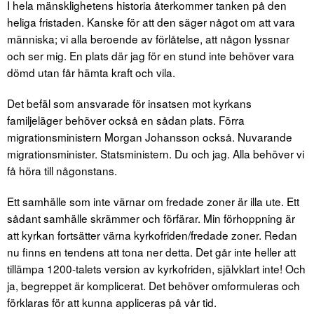
I hela mänsklighetens historia återkommer tanken på den
heliga fristaden. Kanske för att den säger något om att vara
människa; vi alla beroende av förlåtelse, att någon lyssnar
och ser mig. En plats där jag för en stund inte behöver vara
dömd utan får hämta kraft och vila.
Det befäl som ansvarade för insatsen mot kyrkans
familjeläger behöver också en sådan plats. Förra
migrationsministern Morgan Johansson också. Nuvarande
migrationsminister. Statsministern. Du och jag. Alla behöver vi
få höra till någonstans.
Ett samhälle som inte värnar om fredade zoner är illa ute. Ett
sådant samhälle skrämmer och förfärar. Min förhoppning är
att kyrkan fortsätter värna kyrkofriden/fredade zoner. Redan
nu finns en tendens att tona ner detta. Det går inte heller att
tillämpa 1200-talets version av kyrkofriden, självklart inte! Och
ja, begreppet är komplicerat. Det behöver omformuleras och
förklaras för att kunna appliceras på vår tid.