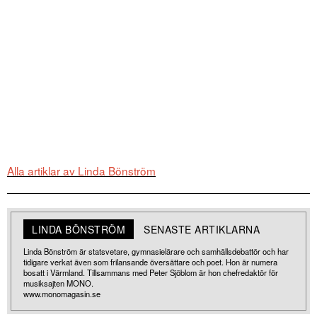
Alla artiklar av Linda Bönström
LINDA BÖNSTRÖM
SENASTE ARTIKLARNA
Linda Bönström är statsvetare, gymnasielärare och samhällsdebattör och har
tidigare verkat även som frilansande översättare och poet. Hon är numera
bosatt i Värmland. Tillsammans med Peter Sjöblom är hon chefredaktör för
musiksajten MONO.
www.monomagasin.se