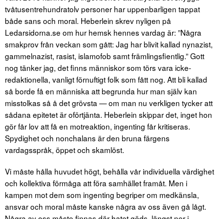
tvåtusentrehundratolv personer har uppenbarligen tappat
både sans och moral. Heberlein skrev nyligen på
Ledarsidorna.se om hur hemsk hennes vardag är: ”Några
smakprov från veckan som gått: Jag har blivit kallad nynazist,
gammelnazist, rasist, islamofob samt främlingsfientlig.” Gott
nog tänker jag, det finns människor som törs vara icke-
redaktionella, vanligt förnuftigt folk som fått nog. Att bli kallad
så borde få en människa att begrunda hur man själv kan
misstolkas så å det grövsta — om man nu verkligen tycker att
sådana epitetet är oförtjänta. Heberlein skippar det, inget hon
gör får lov att få en motreaktion, ingenting får kritiseras.
Spydighet och nonchalans är den bruna färgens
vardagsspråk, öppet och skamlöst.
Vi måste hålla huvudet högt, behålla vår individuella värdighet
och kollektiva förmåga att föra samhället framåt. Men i
kampen mot dem som ingenting begriper om medkänsla,
ansvar och moral måste kanske några av oss även gå lågt.
Några av oss måste finnas där hatet göds, längst ner i