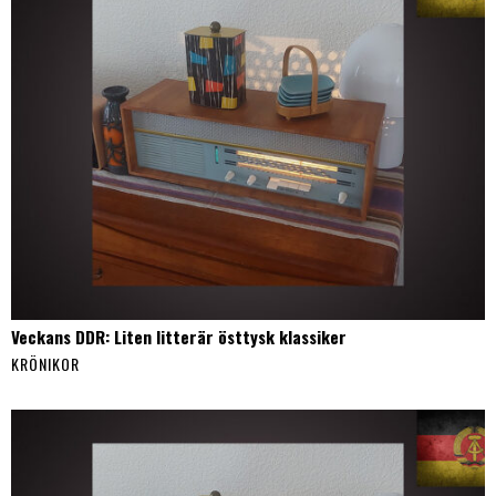
Veckans DDR: Liten litterär östtysk klassiker
KRÖNIKOR