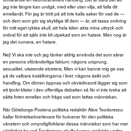
jag inte längre kan undgå, med eller utan vilja, att falla dit
emellanåt. För jag är trött på att inte kalla saker för vad de —
och dem som gör sig skyldiga till dem — är, att tassa omkring
för mitt eget ryktes skull, att hela tiden akta mina uttryck och
ordval för att själv inte bli utpekad som en hatare. Men nog är
jag det numera, en hatare.
Nej! Vi ska inte och jag tänker aldrig använda det som sårar
en persons oföränderliga faktum: någons ursprung,
sexualitet, utseende etcetera. Men vi kan banne mig ge oss
på de valbara inställningarna i livet: någons åsikt och
handling. Om dörren öppnas och okvädinsord lägger sig som
ett tjockt klister i den offentliga debatten så får vi inte tveka att
sätta foten emellan och fråga vad som fattas människan.
När Göteborgs-Postens politiska redaktör Alice Teodorescu
kallar förintelseöverlevare för bulvaner för den politiska
vänstern och omyndigförklarar dessa människor som har mer
värdighet än vad Teodorescu skulle kunna uppbåda under