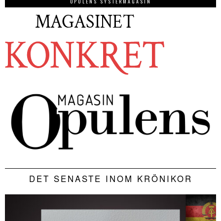
OPULENS SYSTERMAGASIN
DET SENASTE INOM KRÖNIKOR