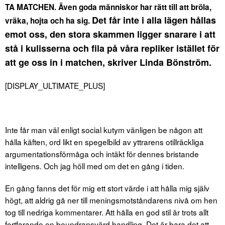
TA MATCHEN. Även goda människor har rätt till att bröla,
Det får inte i alla lägen hållas
vräka, hojta och ha sig.
emot oss, den stora skammen ligger snarare i att
stå i kulisserna och fila på våra repliker istället för
att ge oss in i matchen, skriver Linda Bönström.
[DISPLAY_ULTIMATE_PLUS]
Inte får man väl enligt social kutym vänligen be någon att
hålla käften, ord likt en spegelbild av yttrarens otillräckliga
argumentationsförmåga och intäkt för dennes bristande
intelligens. Och jag höll med om det en gång i tiden.
En gång fanns det för mig ett stort värde i att hålla mig själv
högt, att aldrig gå ner till meningsmotståndarens nivå om hen
tog till nedriga kommentarer. Att hålla en god stil är trots allt
fortfarande en beundransvärd handling. Det är bara det att