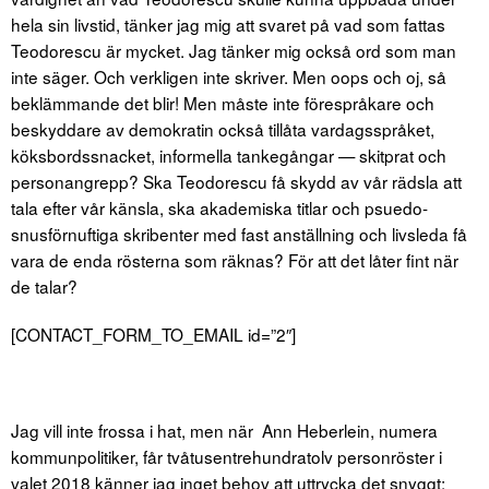
hela sin livstid, tänker jag mig att svaret på vad som fattas
Teodorescu är mycket. Jag tänker mig också ord som man
inte säger. Och verkligen inte skriver. Men oops och oj, så
beklämmande det blir! Men måste inte förespråkare och
beskyddare av demokratin också tillåta vardagsspråket,
köksbordssnacket, informella tankegångar — skitprat och
personangrepp? Ska Teodorescu få skydd av vår rädsla att
tala efter vår känsla, ska akademiska titlar och psuedo-
snusförnuftiga skribenter med fast anställning och livsleda få
vara de enda rösterna som räknas? För att det låter fint när
de talar?
[CONTACT_FORM_TO_EMAIL id=”2″]
Jag vill inte frossa i hat, men när Ann Heberlein, numera
kommunpolitiker, får tvåtusentrehundratolv personröster i
valet 2018 känner jag inget behov att uttrycka det snyggt: