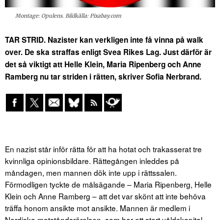
Montage: Opulens. Bildkälla: Pixabay.com
TAR STRID. Nazister kan verkligen inte få vinna på walk
over. De ska straffas enligt Svea Rikes Lag. Just därför är
det så viktigt att Helle Klein, Maria Ripenberg och Anne
Ramberg nu tar striden i rätten, skriver Sofia Nerbrand.
En nazist står inför rätta för att ha hotat och trakasserat tre
kvinnliga opinionsbildare. Rättegången inleddes på
måndagen, men mannen dök inte upp i rättssalen.
Förmodligen tyckte de målsägande – Maria Ripenberg, Helle
Klein och Anne Ramberg – att det var skönt att inte behöva
träffa honom ansikte mot ansikte. Mannen är medlem i
Nordiska motståndsrörelsen, som har ett stort våldskapital.