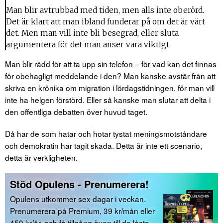
Man blir avtrubbad med tiden, men alls inte oberörd.
Det är klart att man ibland funderar på om det är värt
det. Men man vill inte bli besegrad, eller sluta
argumentera för det man anser vara viktigt.
Man blir rädd för att ta upp sin telefon – för vad kan det finnas
för obehagligt meddelande i den? Man kanske avstår från att
skriva en krönika om migration i lördagstidningen, för man vill
inte ha helgen förstörd. Eller så kanske man slutar att delta i
den offentliga debatten över huvud taget.
Då har de som hatar och hotar tystat meningsmotståndare
och demokratin har tagit skada. Detta är inte ett scenario,
detta är verkligheten.
Stöd Opulens - Prenumerera!
Opulens utkommer sex dagar i veckan.
Prenumerera på Premium, 39 kr/mån eller
450 kr/år, och få tillgång även till de låsta