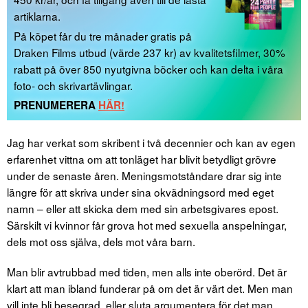
artiklarna.
På köpet får du tre månader gratis på
Draken Films utbud (värde 237 kr) av kvalitetsfilmer, 30%
rabatt på över 850 nyutgivna böcker och kan delta i våra
foto- och skrivartävlingar.
PRENUMERERA
HÄR!
Jag har verkat som skribent i två decennier och kan av egen
erfarenhet vittna om att tonläget har blivit betydligt grövre
under de senaste åren. Meningsmotståndare drar sig inte
längre för att skriva under sina okvädningsord med eget
namn – eller att skicka dem med sin arbetsgivares epost.
Särskilt vi kvinnor får grova hot med sexuella anspelningar,
dels mot oss själva, dels mot våra barn.
Man blir avtrubbad med tiden, men alls inte oberörd. Det är
klart att man ibland funderar på om det är värt det. Men man
vill inte bli besegrad, eller sluta argumentera för det man