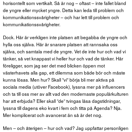
horisontellt som vertikalt. Så är nog – oftast – inte fallet bland
de yngre eller mycket yngre. Detta kan leda till problem och
kommunikationssvårigheter – och har lett till problem och
kommunikationssvårigheter.
Dock. Här är verkligen inte platsen att begabba de yngre och
hylla oss själva. Här är snarare platsen att rannsaka oss
själva, och samtala med de yngre. Vet de inte hur och vad vi
tänker, så vet knappast vi heller hur och vad de tänker. Här
föreligger, som jag ser det med blicken öppen mot
västerhavets alla gap, ett dilemma som både bör och måste
kunna lösas. Men hur? Skall ”vi” börja bli mer aktiva på
sociala media (utöver Facebook), lyssna mer på influencers
och ta till oss mer av allt vad den modernaste populärkulturen
har att erbjuda? Eller skall ”de” tvingas läsa dagstidningar,
lyssna till dagens eko kvart i fem och titta på Agenda? Nja.
Mer komplicerat och avancerat än så är det nog.
Men – och återigen – hur och vad? Jag uppfattar personligen