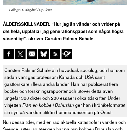
Collage: C Altgård / Opulens.
ÅLDERSSKILLNADER. “Hur jag än vänder och vrider på
det hela, uppfattar jag generationsgapet som något högst
väsentligt”, skriver Carsten Palmer Schale.
Carsten Palmer Schale är i huvudsak sociolog, och har som
sådan varit gästprofessor i Kanada och USA samt
gästforskare i flera andra länder. Han har publicerat flera
böcker och forskningsrapporter och utöver detta även
ungefär 300 dikter och 200 essäer i olika tidskrifter. Under
vinjetten
ger han i krönikeformatet
Från en kobbe i Bohuslän
sin syn på världen utifrån hemmahorisonten på Orust.
Nu i dessa tider, med en rad aktuella katastrofer i världen och
Sverige, sitter jag återigen här på min kobbe i Bohuslän och