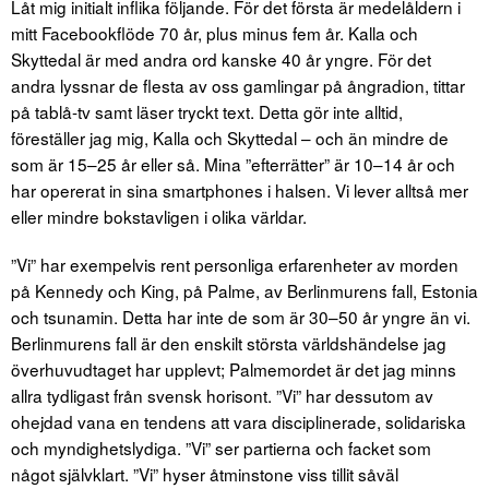
Låt mig initialt inflika följande. För det första är medelåldern i
mitt Facebookflöde 70 år, plus minus fem år. Kalla och
Skyttedal är med andra ord kanske 40 år yngre. För det
andra lyssnar de flesta av oss gamlingar på ångradion, tittar
på tablå-tv samt läser tryckt text. Detta gör inte alltid,
föreställer jag mig, Kalla och Skyttedal – och än mindre de
som är 15–25 år eller så. Mina ”efterrätter” är 10–14 år och
har opererat in sina smartphones i halsen. Vi lever alltså mer
eller mindre bokstavligen i olika världar.
”Vi” har exempelvis rent personliga erfarenheter av morden
på Kennedy och King, på Palme, av Berlinmurens fall, Estonia
och tsunamin. Detta har inte de som är 30–50 år yngre än vi.
Berlinmurens fall är den enskilt största världshändelse jag
överhuvudtaget har upplevt; Palmemordet är det jag minns
allra tydligast från svensk horisont. ”Vi” har dessutom av
ohejdad vana en tendens att vara disciplinerade, solidariska
och myndighetslydiga. ”Vi” ser partierna och facket som
något självklart. ”Vi” hyser åtminstone viss tillit såväl