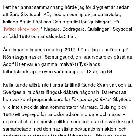
I ett helt annat sammanhang hörde jag för drygt ett år sedan
att Sara Skyttedal i KD, med anledning av januariavtalet,
kallade Annie Lööf och Centerpartiet för ”quislingar”. På
Twitter skrev hon
: ” Klåpare. Bedragare. Quislingar”. Skyttedal
är född 1986 och är sålunda 34 år.
Året innan min pensionering, 2017, hörde jag som lärare på
Nösnäsgymnasiet i Stenungsund, en naturvetarelev påstå att
Adolf Hitler var en gammal målvakt i Tysklands
fotbollslandslag. Eleven var då ungefär 18 år; jag 64.
Kalla kände alltså inte i unga år till att Gunde Svan var, och är,
Sveriges allra bästa längdskidåkare någonsin. Däremot att
han var känd programledare för
. Skyttedal
Fångarna på fortet
ville inte utveckla sina kommentarer närmare. Quisling blev
1940 ett begrepp för landsförrädare, mördare och nazist –
uppkallat efter en norsk politiker som under andra världskriget
samarbetade med den nazistiska ockupationsmakten, och
sedermera avrättades för sina förbrytelser. Hitler var ledare