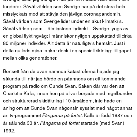
funderar. Såväl världen som Sverige har på det stora hela
misslyckats med att stävja den jävliga coronapandemin.
Såväl världen som Sverige lider under en akut klimatkris.
Såväl världen som – åtminstone indirekt – Sverige tyngs av
en global flyktingvåg; i människor nyligen uppskattad till cirka
80 miljoner individer. Allt detta är naturligtvis hemskt. Just i
detta nu leds mina tankar dock i en speciell riktning: till gapet
mellan olika generationer.
Bortsett från de ovan nämnda katastroferna hajade jag
sålunda till, när jag hörde en påannons om ett kommande
program på radio om Gunde Svan. Saken där var den att
Charlotte Kalla, innan hon på allvar började med regelbunden
och strukturerad skidåkning i 10-årsåldern, inte hade en
aning om att Gunde Svan någonsin sysslat med något annat
än tv-programmet
. Kalla är född 1987 och
Fångarna på fortet
är sålunda 33 år.
startade (med Svan)
Fångarna på fortet
1992.