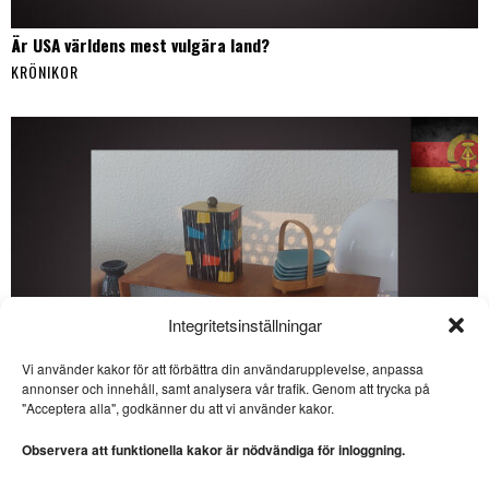
Är USA världens mest vulgära land?
KRÖNIKOR
Integritetsinställningar
Vi använder kakor för att förbättra din användarupplevelse, anpassa
annonser och innehåll, samt analysera vår trafik. Genom att trycka på
SE ÄVEN
"Acceptera alla", godkänner du att vi använder kakor.
Sorgligt självmål av Erika
Bjerström i miljöfrågan
Observera att funktionella kakor är nödvändiga för inloggning.
MEDIEKRITIK. I veckans
krönika skriver Lars Thulin om