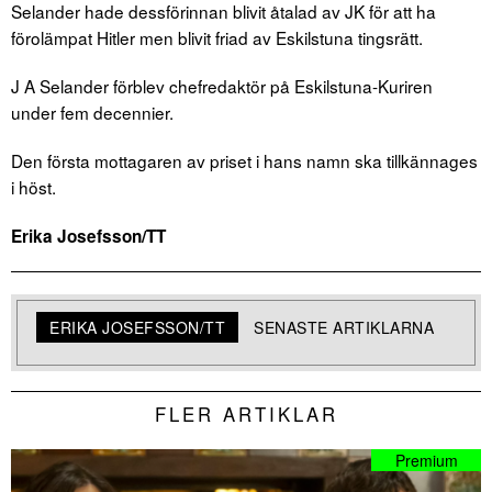
Selander hade dessförinnan blivit åtalad av JK för att ha
förolämpat Hitler men blivit friad av Eskilstuna tingsrätt.
J A Selander förblev chefredaktör på Eskilstuna-Kuriren
under fem decennier.
Den första mottagaren av priset i hans namn ska tillkännages
i höst.
Erika Josefsson/TT
ERIKA JOSEFSSON/TT
SENASTE ARTIKLARNA
FLER ARTIKLAR