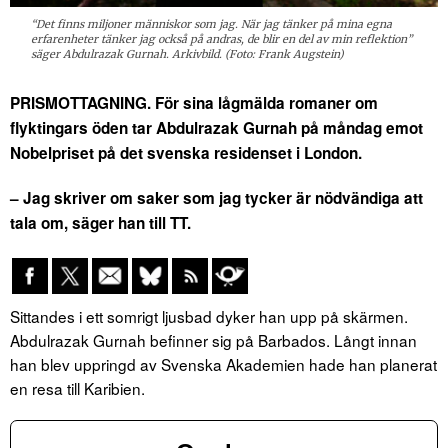
“Det finns miljoner människor som jag. När jag tänker på mina egna
erfarenheter tänker jag också på andras, de blir en del av min reflektion”
säger Abdulrazak Gurnah. Arkivbild. (Foto: Frank Augstein)
PRISMOTTAGNING. För sina lågmälda romaner om
flyktingars öden tar Abdulrazak Gurnah på måndag emot
Nobelpriset på det svenska residenset i London.
– Jag skriver om saker som jag tycker är nödvändiga att
tala om, säger han till TT.
Sittandes i ett somrigt ljusbad dyker han upp på skärmen.
Abdulrazak Gurnah befinner sig på Barbados. Långt innan
han blev uppringd av Svenska Akademien hade han planerat
en resa till Karibien.