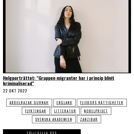
Helgporträttet: “Gruppen migranter har i princip blivit
kriminaliserad”
22 OKT 2022
ABDULRAZAK GURNAH
ENGLAND
FLICKORS RÄTTIGHETER
FLYKTINGAR
LITTERATUR
NOBELPRISET
SVENSKA AKADEMIEN
ZANZIBAR
FÖLJ/GILLA OSS