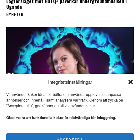
Lagförslaget mot HBTQ+ påverkar undergroundmusiken i
Uganda
NYHETER
Integritetsinställningar
Vi använder kakor för att förbättra din användarupplevelse, anpassa
SE ÄVEN
annonser och innehåll, samt analysera vår trafik. Genom att trycka på
"Acceptera alla", godkänner du att vi använder kakor.
Sebastian Saar:
”Målvakten och
Observera att funktionella kakor är nödvändiga för inloggning.
Houellebecq”
FOTBOLLS-VM. Sent i kväll
ställs Sveriges herrlandslag
Saara Hermansson vill lyfta fram samisk kultur
mot Frankrike i
ACCEPTERA