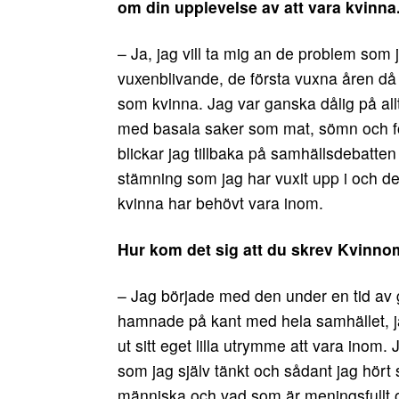
om din upplevelse av att vara kvinna
– Ja, jag vill ta mig an de problem som j
vuxenblivande, de första vuxna åren då
som kvinna. Jag var ganska dålig på al
med basala saker som mat, sömn och fö
blickar jag tillbaka på samhällsdebatten
stämning som jag har vuxit upp i och d
kvinna har behövt vara inom.
Hur kom det sig att du skrev Kvinn
– Jag började med den under en tid av g
hamnade på kant med hela samhället, j
ut sitt eget lilla utrymme att vara ino
som jag själv tänkt och sådant jag hört 
människa och vad som är meningsfullt oc