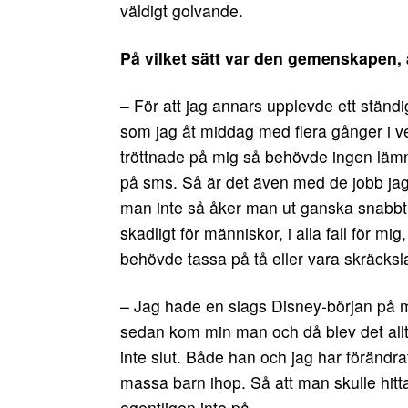
väldigt golvande.
På vilket sätt var den gemenskapen,
– För att jag annars upplevde ett ständ
som jag åt middag med flera gånger i 
tröttnade på mig så behövde ingen läm
på sms. Så är det även med de jobb jag h
man inte så åker man ut ganska snabbt. At
skadligt för människor, i alla fall för m
behövde tassa på tå eller vara skräcksla
– Jag hade en slags Disney-början på mitt
sedan kom min man och då blev det alltin
inte slut. Både han och jag har förändr
massa barn ihop. Så att man skulle hitta
egentligen inte på.