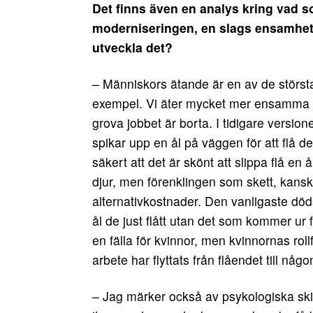
Det finns även en analys kring vad s
moderniseringen, en slags ensamhet
utveckla det?
– Människors ätande är en av de största
exempel. Vi äter mycket mer ensamma n
grova jobbet är borta. I tidigare versio
spikar upp en ål på väggen för att flå
säkert att det är skönt att slippa flå en
djur, men förenklingen som skett, kanske
alternativkostnader. Den vanligaste dödso
ål de just flått utan det som kommer ur f
en fälla för kvinnor, men kvinnornas rol
arbete har flyttats från flåendet till någ
– Jag märker också av psykologiska skil