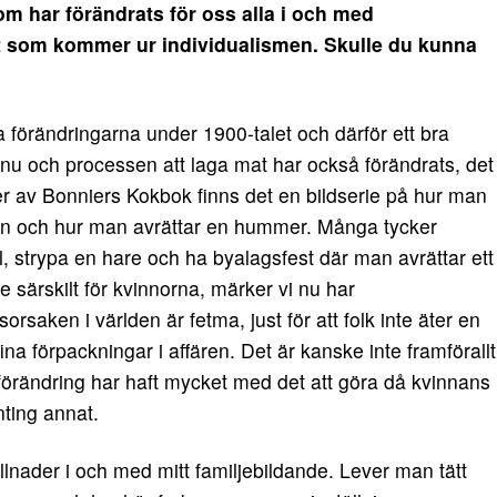
om har förändrats för oss alla i och med
 som kommer ur individualismen. Skulle du kunna
 förändringarna under 1900-talet och därför ett bra
u och processen att laga mat har också förändrats, det
ner av Bonniers Kokbok finns det en bildserie på hur man
 den och hur man avrättar en hummer. Många tycker
 ål, strypa en hare och ha byalagsfest där man avrättar ett
 särskilt för kvinnorna, märker vi nu har
rsaken i världen är fetma, just för att folk inte äter en
ina förpackningar i affären. Det är kanske inte framförallt
lförändring har haft mycket med det att göra då kvinnans
onting annat.
lnader i och med mitt familjebildande. Lever man tätt