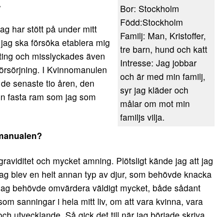
.
Bor: Stockholm
Född:Stockholm
ag har stött på under mitt
Familj: Man, Kristoffer,
 jag ska försöka etablera mig
tre barn, hund och katt
lting och misslyckades även
Intresse: Jag jobbar
rsörjning. I Kvinnomanulen
och är med min familj,
 de senaste tio åren, den
syr jag kläder och
en fasta ram som jag som
målar om mot min
familjs vilja.
omanualen?
raviditet och mycket amning. Plötsligt kände jag att jag
ag blev en helt annan typ av djur, som behövde knacka
m. Jag behövde omvärdera väldigt mycket, både sådant
som sanningar i hela mitt liv, om att vara kvinna, vara
h utvecklande. Så gick det till när jag började skriva.