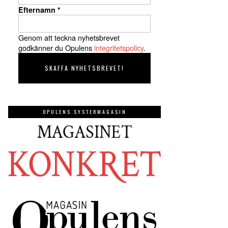
Efternamn
*
Genom att teckna nyhetsbrevet
godkänner du Opulens
integritetspolicy
.
OPULENS SYSTERMAGASIN