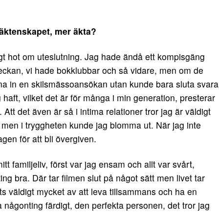
 äktenskapet, mer äkta?
igt hot om uteslutning. Jag hade ändå ett kompisgäng
veckan, vi hade bokklubbar och så vidare, men om de
na in en skilsmässoansökan utan kunde bara sluta svara
aft, vilket det är för många i min generation, presterar
t det även är så i intima relationer tror jag är väldigt
ig, men i tryggheten kunde jag blomma ut. När jag inte
gen för att bli övergiven.
 familjeliv, först var jag ensam och allt var svårt,
g bra. Där tar filmen slut på något sätt men livet tar
ats väldigt mycket av att leva tillsammans och ha en
 någonting färdigt, den perfekta personen, det tror jag