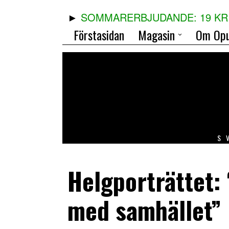
SOMMARERBJUDANDE: 19 KR 
Förstasidan
Magasin
Om Opu
S
Helgporträttet:
med samhället”