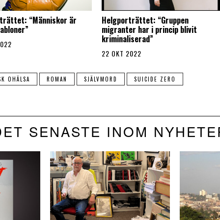
trättet: “Människor är
Helgporträttet: “Gruppen
habloner”
migranter har i princip blivit
kriminaliserad”
2022
22 OKT 2022
SK OHÄLSA
ROMAN
SJÄLVMORD
SUICIDE ZERO
DET SENASTE INOM NYHETE