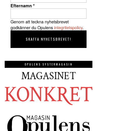
Efternamn
*
Genom att teckna nyhetsbrevet
godkänner du Opulens
integritetspolicy
.
OPULENS SYSTERMAGASIN