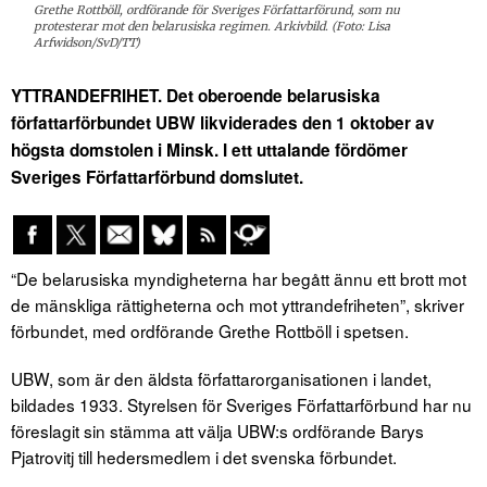
Grethe Rottböll, ordförande för Sveriges Författarförund, som nu
protesterar mot den belarusiska regimen. Arkivbild. (Foto: Lisa
Arfwidson/SvD/TT)
YTTRANDEFRIHET. Det oberoende belarusiska
författarförbundet UBW likviderades den 1 oktober av
högsta domstolen i Minsk. I ett uttalande fördömer
Sveriges Författarförbund domslutet.
“De belarusiska myndigheterna har begått ännu ett brott mot
de mänskliga rättigheterna och mot yttrandefriheten”, skriver
förbundet, med ordförande Grethe Rottböll i spetsen.
UBW, som är den äldsta författarorganisationen i landet,
bildades 1933. Styrelsen för Sveriges Författarförbund har nu
föreslagit sin stämma att välja UBW:s ordförande Barys
Pjatrovitj till hedersmedlem i det svenska förbundet.