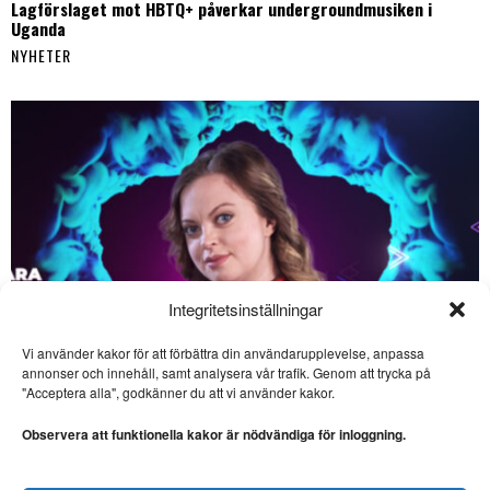
Lagförslaget mot HBTQ+ påverkar undergroundmusiken i
Uganda
NYHETER
Integritetsinställningar
Vi använder kakor för att förbättra din användarupplevelse, anpassa
annonser och innehåll, samt analysera vår trafik. Genom att trycka på
SE ÄVEN
"Acceptera alla", godkänner du att vi använder kakor.
Därför är tv- och
datorspel en konstform
Observera att funktionella kakor är nödvändiga för inloggning.
KONSTFORM.
Litteraturvetaren Johnny
Edström reder ut begreppen