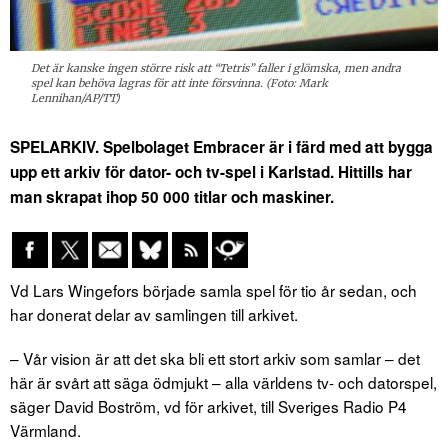
Det är kanske ingen större risk att “Tetris” faller i glömska, men andra
spel kan behöva lagras för att inte försvinna. (Foto: Mark
Lennihan/AP/TT)
SPELARKIV. Spelbolaget Embracer är i färd med att bygga
upp ett arkiv för dator- och tv-spel i Karlstad. Hittills har
man skrapat ihop 50 000 titlar och maskiner.
Vd Lars Wingefors började samla spel för tio år sedan, och
har donerat delar av samlingen till arkivet.
– Vår vision är att det ska bli ett stort arkiv som samlar – det
här är svårt att säga ödmjukt – alla världens tv- och datorspel,
säger David Boström, vd för arkivet, till Sveriges Radio P4
Värmland.