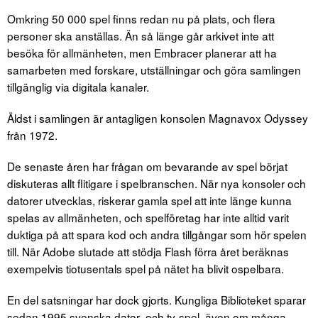
Omkring 50 000 spel finns redan nu på plats, och flera
personer ska anställas. Än så länge går arkivet inte att
besöka för allmänheten, men Embracer planerar att ha
samarbeten med forskare, utställningar och göra samlingen
tillgänglig via digitala kanaler.
Äldst i samlingen är antagligen konsolen Magnavox Odyssey
från 1972.
De senaste åren har frågan om bevarande av spel börjat
diskuteras allt flitigare i spelbranschen. När nya konsoler och
datorer utvecklas, riskerar gamla spel att inte länge kunna
spelas av allmänheten, och spelföretag har inte alltid varit
duktiga på att spara kod och andra tillgångar som hör spelen
till. När Adobe slutade att stödja Flash förra året beräknas
exempelvis tiotusentals spel på nätet ha blivit ospelbara.
En del satsningar har dock gjorts. Kungliga Biblioteket sparar
sedan 1995 svenska dator- och tv-spel, även om många