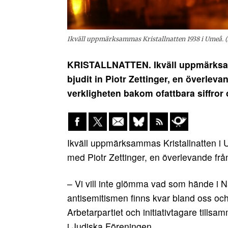
Ikväll uppmärksammas Kristallnatten 1938 i Umeå. (
KRISTALLNATTEN. Ikväll uppmärksamma
bjudit in Piotr Zettinger, en överlev
verkligheten bakom ofattbara siffror
Ikväll uppmärksammas Kristallnatten i U
med Piotr Zettinger, en överlevande fr
– Vi vill inte glömma vad som hände i N
antisemitismen finns kvar bland oss och
Arbetarpartiet och initiativtagare till
i Judiska Föreningen.