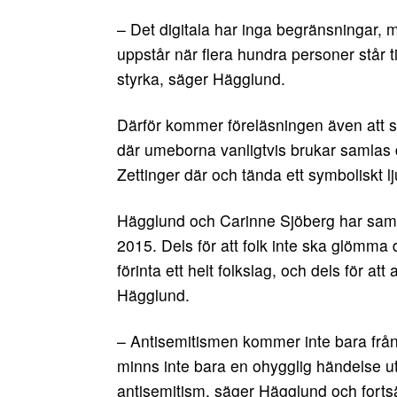
– Det digitala har inga begränsningar,
uppstår när flera hundra personer står
styrka, säger Hägglund.
Därför kommer föreläsningen även att s
där umeborna vanligtvis brukar samlas d
Zettinger där och tända ett symboliskt l
Hägglund och Carinne Sjöberg har sam
2015. Dels för att folk inte ska glömma d
förinta ett helt folkslag, och dels för at
Hägglund.
– Antisemitismen kommer inte bara från 
minns inte bara en ohygglig händelse u
antisemitism, säger Hägglund och fortsä