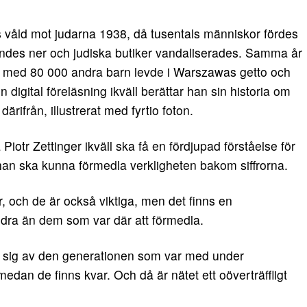
s våld mot judarna 1938, då tusentals människor fördes
rändes ner och judiska butiker vandaliserades. Samma år
s med 80 000 andra barn levde i Warszawas getto och
digital föreläsning ikväll berättar han sin historia om
därifrån, illustrerat med fyrtio foton.
otr Zettinger ikväll ska få en fördjupad förståelse för
an ska kunna förmedla verkligheten bakom siffrorna.
r, och de är också viktiga, men det finns en
dra än dem som var där att förmedla.
da sig av den generationen som var med under
medan de finns kvar. Och då är nätet ett oöverträffligt