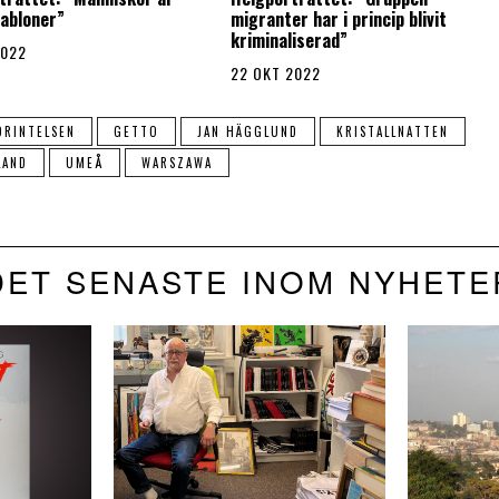
habloner”
migranter har i princip blivit
kriminaliserad”
2022
22 OKT 2022
ÖRINTELSEN
GETTO
JAN HÄGGLUND
KRISTALLNATTEN
LAND
UMEÅ
WARSZAWA
DET SENASTE INOM NYHETE