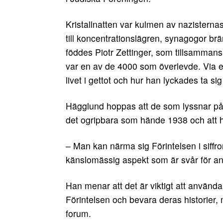
Kristallnatten var kulmen av nazisterna
till koncentrationslägren, synagogor b
föddes Piotr Zettinger, som tillsamman
var en av de 4000 som överlevde. Via en 
livet i gettot och hur han lyckades ta sig 
Hägglund hoppas att de som lyssnar på Pi
det ogripbara som hände 1938 och att h
– Man kan närma sig Förintelsen i siffro
känslomässig aspekt som är svår för an
Han menar att det är viktigt att använ
Förintelsen och bevara deras historier, 
forum.