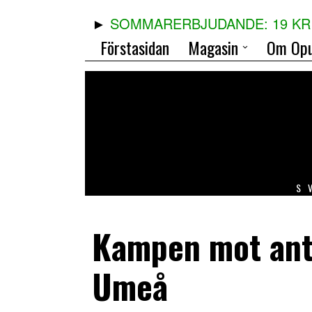
SOMMARERBJUDANDE: 19 KR 
Förstasidan
Magasin
Om Opu
S
Kampen mot anti
Umeå