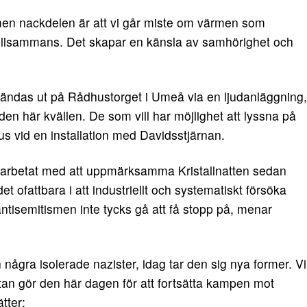
 men nackdelen är att vi går miste om värmen som
 tillsammans. Det skapar en känsla av samhörighet och
ändas ut på Rådhustorget i Umeå via en ljudanläggning,
en här kvällen. De som vill har möjlighet att lyssna på
jus vid en installation med Davidsstjärnan.
arbetat med att uppmärksamma Kristallnatten sedan
et ofattbara i att industriellt och systematiskt försöka
t antisemitismen inte tycks gå att få stopp på, menar
några isolerade nazister, idag tar den sig nya former. Vi
tan gör den här dagen för att fortsätta kampen mot
tter: