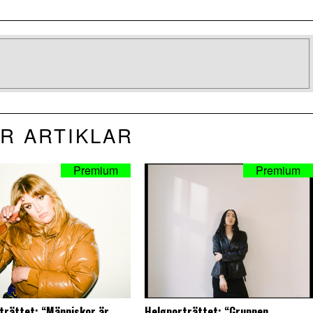
R ARTIKLAR
trättet: “Människor är
Helgporträttet: “Gruppen