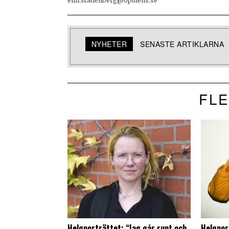
elin.stadenberg@opulens.se
NYHETER
SENASTE ARTIKLARNA
FLE
Helgporträttet: “Jag går runt och
Helgpor