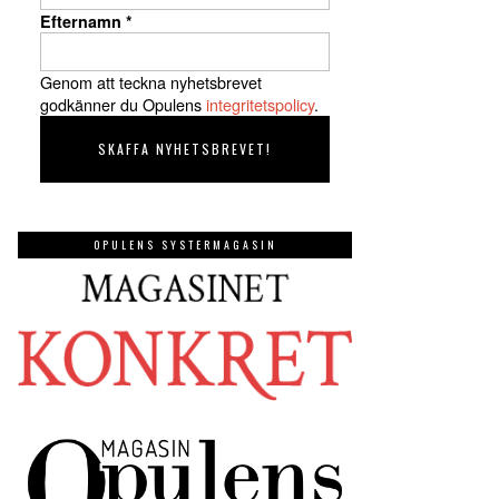
Efternamn
*
Genom att teckna nyhetsbrevet
godkänner du Opulens
integritetspolicy
.
OPULENS SYSTERMAGASIN