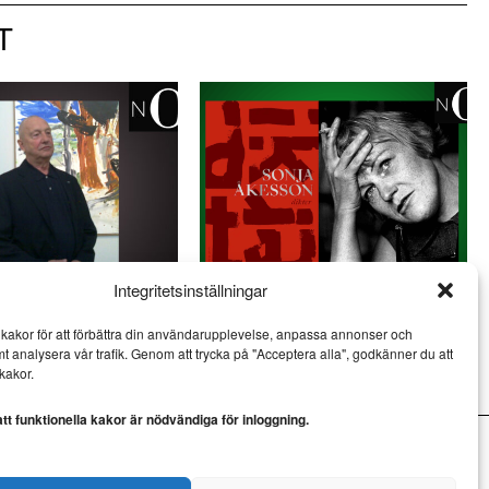
T
Integritetsinställningar
propå Georg Baselitz
Noterat: Sonja Åkesson 100 år
kakor för att förbättra din användarupplevelse, anpassa annonser och
NOTERAT
mt analysera vår trafik. Genom att trycka på "Acceptera alla", godkänner du att
kakor.
t funktionella kakor är nödvändiga för inloggning.