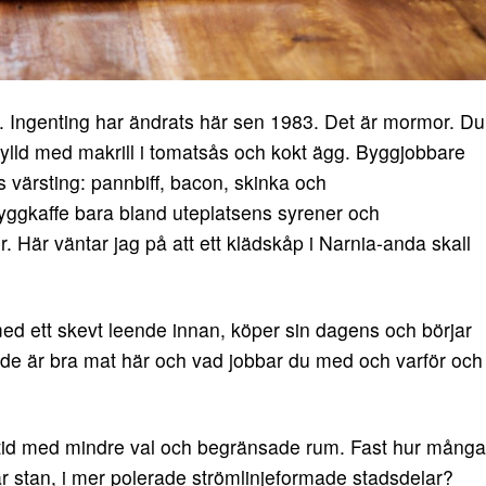
. Ingenting har ändrats här sen 1983. Det är mormor. Du
a fylld med makrill i tomatsås och kokt ägg. Byggjobbare
s värsting: pannbiff, bacon, skinka och
ryggkaffe bara bland uteplatsens syrener och
 Här väntar jag på att ett klädskåp i Narnia-anda skall
ed ett skevt leende innan, köper sin dagens och börjar
 de är bra mat här och vad jobbar du med och varför och
 tid med mindre val och begränsade rum. Fast hur många
r stan, i mer polerade strömlinjeformade stadsdelar?