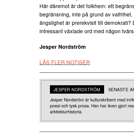
Här däremot är det folkhem: ett begrän
begränsning, inte på grund av valfrihe
ängslighet är prerekvisit till demokrati?
intressant växlade ord med någon tvärs
Jesper Nordström
LÄS FLER NOTISER
JESPER NORDSTRÖM
SENASTE A
Jesper Nordström är kulturskribent med inrikt
poesi och tysk prosa. Han har även gjort r
arkitekturhistoria.