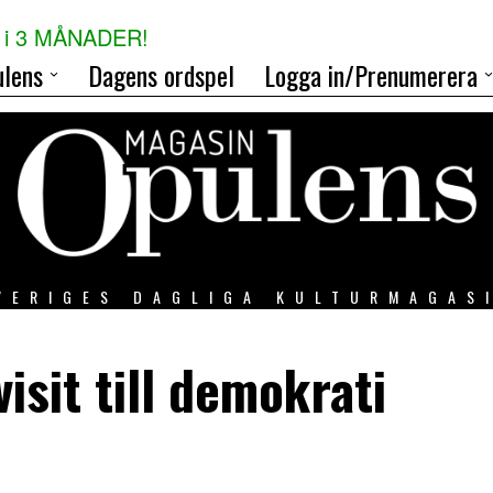
i 3 MÅNADER!
lens
Dagens ordspel
Logga in/Prenumerera
VERIGES DAGLIGA KULTURMAGAS
isit till demokrati