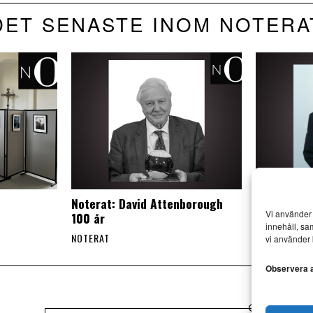
DET SENASTE INOM NOTERA
Noterat: David Attenborough
Noterat: A
Vi använder 
100 år
död
innehåll, sa
NOTERAT
NOTERAT
vi använder 
Observera at