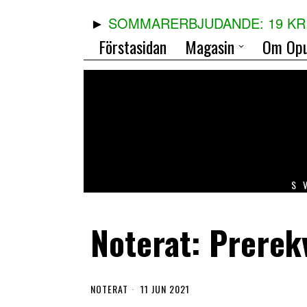
SOMMARERBJUDANDE: 19 KR 
Förstasidan
Magasin
Om Opu
S
Noterat: Prerekv
NOTERAT
11 JUN 2021