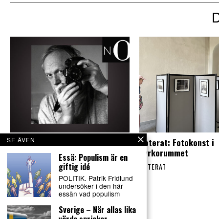
SE ÄVEN
Noterat: Filmhistoria av sällan
Noterat: Fotokonst i
skådat slag
kyrkorummet
Essä: Populism är en
giftig idé
NOTERAT
NOTERAT
POLITIK. Patrik Fridlund
undersöker i den här
essän vad populism
Sverige – När allas lika