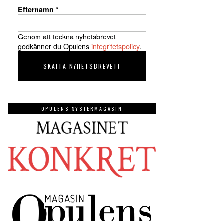
Efternamn
*
Genom att teckna nyhetsbrevet
godkänner du Opulens
integritetspolicy
.
OPULENS SYSTERMAGASIN