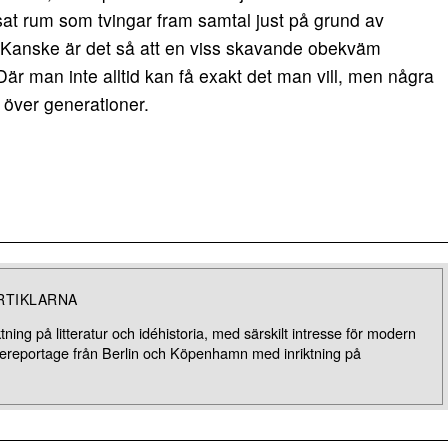
sat rum som tvingar fram samtal just på grund av
t. Kanske är det så att en viss skavande obekväm
 Där man inte alltid kan få exakt det man vill, men några
 över generationer.
RTIKLARNA
ning på litteratur och idéhistoria, med särskilt intresse för modern
esereportage från Berlin och Köpenhamn med inriktning på