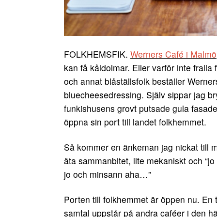
FOLKHEMSFIK.
Werners Café i Malmö
kan få kåldolmar. Eller varför inte frall
och annat blåställsfolk beställer Werner
bluecheesedressing.
Själv sippar jag b
funkishusens grovt putsade gula fasader.
öppna sin port till landet folkhemmet.
Så kommer en änkeman jag nickat till m
äta sammanbitet, lite mekaniskt och “jo
jo och minsann aha…”
Porten till folkhemmet är öppen nu. En
samtal uppstår på andra caféer i den hä