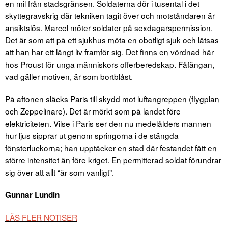
en mil från stadsgränsen. Soldaterna dör i tusental i det
skyttegravskrig där tekniken tagit över och motståndaren är
ansiktslös. Marcel möter soldater på sexdagarspermission.
Det är som att på ett sjukhus möta en obotligt sjuk och låtsas
att han har ett långt liv framför sig. Det finns en vördnad här
hos Proust för unga människors offerberedskap. Fåfängan,
vad gäller motiven, är som bortblåst.
På aftonen släcks Paris till skydd mot luftangreppen (flygplan
och Zeppelinare). Det är mörkt som på landet före
elektriciteten. Vilse i Paris ser den nu medelålders mannen
hur ljus sipprar ut genom springorna i de stängda
fönsterluckorna; han upptäcker en stad där festandet fått en
större intensitet än före kriget. En permitterad soldat förundrar
sig över att allt “är som vanligt”.
Gunnar Lundin
LÄS FLER NOTISER