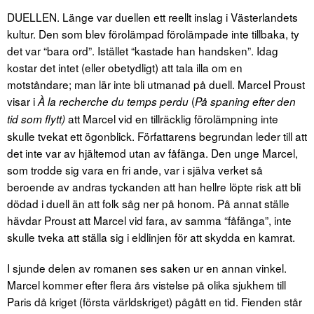
DUELLEN. Länge var duellen ett reellt inslag i Västerlandets
kultur. Den som blev förolämpad förolämpade inte tillbaka, ty
det var “bara ord”. Istället “kastade han handsken”. Idag
kostar det intet (eller obetydligt) att tala illa om en
motståndare; man lär inte bli utmanad på duell. Marcel Proust
visar i
(
À la recherche du temps perdu
På spaning efter den
att Marcel vid en tillräcklig förolämpning inte
tid som flytt)
skulle tvekat ett ögonblick. Författarens begrundan leder till att
det inte var av hjältemod utan av fåfänga. Den unge Marcel,
som trodde sig vara en fri ande, var i själva verket så
beroende av andras tyckanden att han hellre löpte risk att bli
dödad i duell än att folk såg ner på honom. På annat ställe
hävdar Proust att Marcel vid fara, av samma “fåfänga”, inte
skulle tveka att ställa sig i eldlinjen för att skydda en kamrat.
I sjunde delen av romanen ses saken ur en annan vinkel.
Marcel kommer efter flera års vistelse på olika sjukhem till
Paris då kriget (första världskriget) pågått en tid. Fienden står