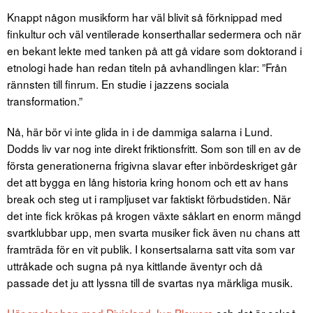
Knappt någon musikform har väl blivit så förknippad med
finkultur och väl ventilerade konserthallar sedermera och när
en bekant lekte med tanken på att gå vidare som doktorand i
etnologi hade han redan titeln på avhandlingen klar: ”Från
rännsten till finrum. En studie i jazzens sociala
transformation.”
Nå, här bör vi inte glida in i de dammiga salarna i Lund.
Dodds liv var nog inte direkt friktionsfritt. Som son till en av de
första generationerna frigivna slavar efter inbördeskriget går
det att bygga en lång historia kring honom och ett av hans
break och steg ut i rampljuset var faktiskt förbudstiden. När
det inte fick krökas på krogen växte såklart en enorm mängd
svartklubbar upp, men svarta musiker fick även nu chans att
framträda för en vit publik. I konsertsalarna satt vita som var
uttråkade och sugna på nya kittlande äventyr och då
passade det ju att lyssna till de svartas nya märkliga musik.
Här spelar han med Dixieland Jug Blowers
och det är också