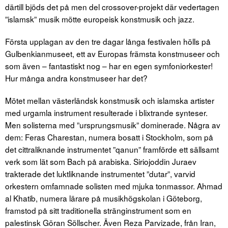
därtill bjöds det på men del crossover-projekt där vedertagen
”islamsk” musik mötte europeisk konstmusik och jazz.
Första upplagan av den tre dagar långa festivalen hölls på
Gulbenkianmuseet, ett av Europas främsta konstmuseer och
som även – fantastiskt nog – har en egen symfoniorkester!
Hur många andra konstmuseer har det?
Mötet mellan västerländsk konstmusik och islamska artister
med urgamla instrument resulterade i blixtrande synteser.
Men solisterna med ”ursprungsmusik” dominerade. Några av
dem: Feras Charestan, numera bosatt i Stockholm, som på
det cittraliknande instrumentet ”qanun” framförde ett sällsamt
verk som lät som Bach på arabiska. Siriojoddin Juraev
trakterade det luktliknande instrumentet ”dutar”, varvid
orkestern omfamnade solisten med mjuka tonmassor. Ahmad
al Khatib, numera lärare på musikhögskolan i Göteborg,
framstod på sitt traditionella stränginstrument som en
palestinsk Göran Söllscher. Även Reza Parvizade, från Iran,