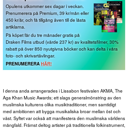
Opulens utkommer sex dagar i veckan.
Prenumerera på Premium, 39 kr/mån eller
450 kr/år, och få tillgång även till de låsta
artiklarna.
På köpet får du tre månader gratis på
Draken Films utbud (värde 237 kr) av kvalitetsfilmer, 30%
rabatt på över 850 nyutgivna böcker och kan delta i våra
foto- och skrivartävlingar.
PRENUMERERA
HÄR!
I denna anda arrangerades i Lissabon festivalen AKMA, The
Aga Khan Music Awards; ett slags generalmönstring av den
muslimska kulturens olika musiktraditioner, men samtidigt
med ambitionen att bygga musikaliska broar mellan öst och
väst. Syftet var också att manifestera den muslimska världens
mångfald. Främst deltog artister på traditionella folkinstrument,