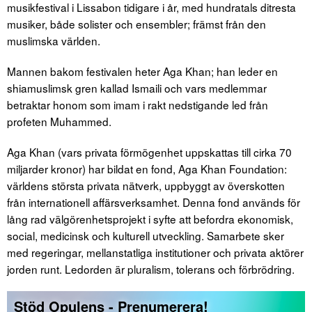
musikfestival i Lissabon tidigare i år, med hundratals ditresta
musiker, både solister och ensembler; främst från den
muslimska världen.
Mannen bakom festivalen heter Aga Khan; han leder en
shiamuslimsk gren kallad Ismaili och vars medlemmar
betraktar honom som imam i rakt nedstigande led från
profeten Muhammed.
Aga Khan (vars privata förmögenhet uppskattas till cirka 70
miljarder kronor) har bildat en fond, Aga Khan Foundation:
världens största privata nätverk, uppbyggt av överskotten
från internationell affärsverksamhet. Denna fond används för
lång rad välgörenhetsprojekt i syfte att befordra ekonomisk,
social, medicinsk och kulturell utveckling. Samarbete sker
med regeringar, mellanstatliga institutioner och privata aktörer
jorden runt. Ledorden är pluralism, tolerans och förbrödring.
Stöd Opulens - Prenumerera!