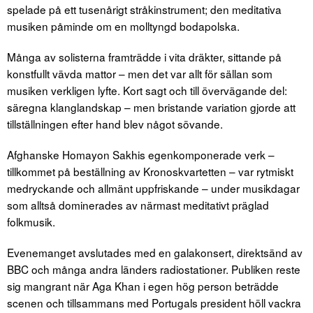
spelade på ett tusenårigt stråkinstrument; den meditativa
musiken påminde om en molltyngd bodapolska.
Många av solisterna framträdde i vita dräkter, sittande på
konstfullt vävda mattor – men det var allt för sällan som
musiken verkligen lyfte. Kort sagt och till övervägande del:
säregna klanglandskap – men bristande variation gjorde att
tillställningen efter hand blev något sövande.
Afghanske Homayon Sakhis egenkomponerade verk –
tillkommet på beställning av Kronoskvartetten – var rytmiskt
medryckande och allmänt uppfriskande – under musikdagar
som alltså dominerades av närmast meditativt präglad
folkmusik.
Evenemanget avslutades med en galakonsert, direktsänd av
BBC och många andra länders radiostationer. Publiken reste
sig mangrant när Aga Khan i egen hög person beträdde
scenen och tillsammans med Portugals president höll vackra