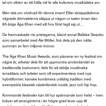
tal om vikten av att hålla vid liv alla kulturers musikaliska arv.
Men tala om vördnad för denne imam! Efter slutapplåderna
vägrade dörrvakterna släppa ut någon ur salen innan den
80-årige Aga Khan med sitt hov först tagit sig ut…
De framvaskade nio pristagarna, bland annat Ballake Sissoko
som samarbetet med Ale Möller, fick dela på den nätta
summan av fem miljoner kronor.
The Aga Khan Music Awards, som planerar en ny festival om
några år, arbetar dels för att uppmuntra användandet av
traditionella instrument, dels för att stödja muslimska
tonsättare och artister som vill experimentera med nya
hybridformer; kanske kombinera uråldrig tradition med
exempelvis klassisk västerländsk musik, jazz och hip hop.
Kommande festivaler kan bli hur spännande som helst – men
kräver att arrangörerna i än högre grad lever upp till