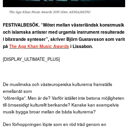
The Aga Khan Music Awards 2019 (foto: AKMA/AKDN)
FESTIVALBESÖK. “Mötet mellan västerländsk konstmusik
och islamska artister med urgamla instrument resulterade
i blixtrande synteser”, skriver Björn Gustavsson som varit
på
The Aga Khan Music Awards
i Lissabon.
[DISPLAY_ULTIMATE_PLUS]
De muslimska och västeuropeiska kulturerna framställs
emellanåt som
”oförenliga”. Men är de? Varför istället inte betona möjligheten
till ömsesidigt kulturellt berikande? Kanske kan exempelvis
musik bygga broar mellan de båda kulturerna?
Den förhoppningen löpte som en röd tråd genom en