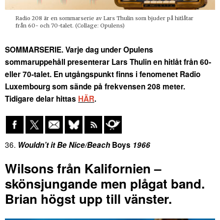
Radio 208 är en sommarserie av Lars Thulin som bjuder på hitlåtar
från 60- och 70-talet. (Collage: Opulens)
SOMMARSERIE. Varje dag under Opulens
sommaruppehåll presenterar Lars Thulin en hitlåt från 60-
eller 70-talet. En utgångspunkt finns i fenomenet Radio
Luxembourg som sände på frekvensen 208 meter.
Tidigare delar hittas
HÄR
.
36.
Wouldn’t it Be Nice/Beach
Boys
1966
Wilsons från Kalifornien –
skönsjungande men plågat band.
Brian högst upp till vänster.