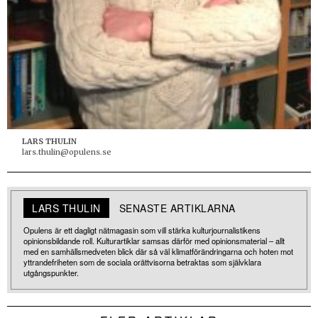
LARS THULIN
lars.thulin@opulens.se
LARS THULIN
SENASTE ARTIKLARNA
Opulens är ett dagligt nätmagasin som vill stärka kulturjournalistikens
opinionsbildande roll. Kulturartiklar samsas därför med opinionsmaterial – allt
med en samhällsmedveten blick där så väl klimatförändringarna och hoten mot
yttrandefriheten som de sociala orättvisorna betraktas som självklara
utgångspunkter.