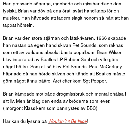
Han pressade sönerna, mobbade och misshandlade dem
fysiskt. Brian var döv på ena örat, svårt handikapp för en
musiker. Han hävdade att fadern slagit honom så hårt att han
tappat hörseln.
Brian var den stora stjärnan och låtskrivaren. 1966 skapade
han nästan på egen hand skivan Pet Sounds, som räknas
som ett av världens absolut bästa popalbum. Brian Wilson
blev inspirerad av Beatles LP Rubber Soul och ville göra
något bättre. Som alltså blev Pet Sounds. Paul McCartney
häpnade då han hörde skivan och kände att Beatles måste
göra något ännu bättre. Året efter kom Sgt Pepper.
Brian kämpade mot både drogmissbruk och mental ohälsa i
sitt liv. Men är idag den enda av bröderna som lever.
(Imorgon: Klassikern som bannlystes av BBC)
Här kan du lyssna på
!
Wouldn´t it Be Nice