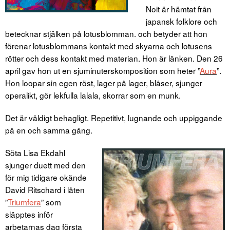
Noit är hämtat från
japansk folklore och
betecknar stjälken på lotusblomman. och betyder att hon
förenar lotusblommans kontakt med skyarna och lotusens
rötter och dess kontakt med materian. Hon är länken. Den 26
april gav hon ut en sjuminuterskomposition som heter ”
Aura
”.
Hon loopar sin egen röst, lager på lager, blåser, sjunger
operalikt, gör lekfulla lalala, skorrar som en munk.
Det är väldigt behagligt. Repetitivt, lugnande och uppiggande
på en och samma gång.
Söta Lisa Ekdahl
sjunger duett med den
för mig tidigare okände
David Ritschard i låten
”
Triumfera
” som
släpptes inför
arbetarnas dag första