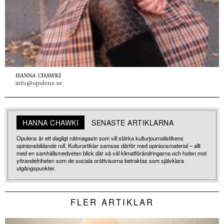
HANNA CHAWKI
info@opulens.se
HANNA CHAWKI
SENASTE ARTIKLARNA
Opulens är ett dagligt nätmagasin som vill stärka kulturjournalistikens
opinionsbildande roll. Kulturartiklar samsas därför med opinionsmaterial – allt
med en samhällsmedveten blick där så väl klimatförändringarna och hoten mot
yttrandefriheten som de sociala orättvisorna betraktas som självklara
utgångspunkter.
FLER ARTIKLAR