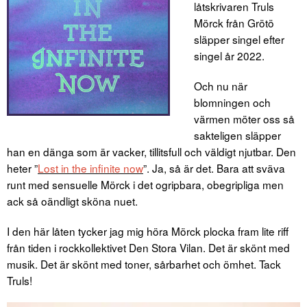
låtskrivaren Truls
Mörck från Grötö
släpper singel efter
singel år 2022.
Och nu när
blomningen och
värmen möter oss så
sakteligen släpper
han en dänga som är vacker, tillitsfull och väldigt njutbar. Den
heter ”
Lost in the infinite now
”. Ja, så är det. Bara att sväva
runt med sensuelle Mörck i det ogripbara, obegripliga men
ack så oändligt sköna nuet.
I den här låten tycker jag mig höra Mörck plocka fram lite riff
från tiden i rockkollektivet Den Stora Vilan. Det är skönt med
musik. Det är skönt med toner, sårbarhet och ömhet. Tack
Truls!