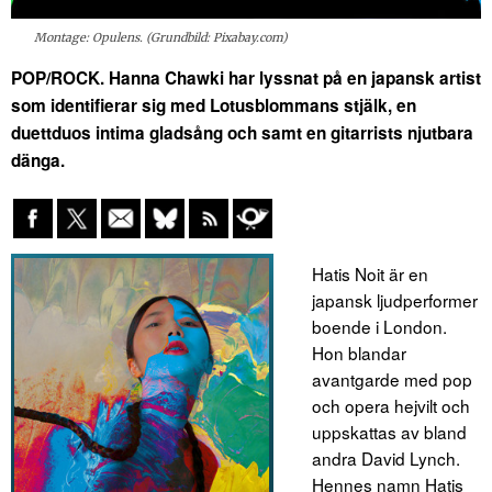
Montage: Opulens. (Grundbild: Pixabay.com)
POP/ROCK. Hanna Chawki har lyssnat på en japansk artist
som identifierar sig med Lotusblommans stjälk, en
duettduos intima gladsång och samt en gitarrists njutbara
dänga.
Hatis Noit är en
japansk ljudperformer
boende i London.
Hon blandar
avantgarde med pop
och opera hejvilt och
uppskattas av bland
andra David Lynch.
Hennes namn Hatis