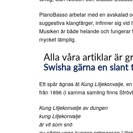
PianoBasso arbetar med en avskalad oc
suggestiva klangfärger, infinner sig vid
Musiken är både helande och fungerar 
mycket lämplig.
Ett spår ägnas åt
Kung Liljekonvalje
, en
från 1896 (i samma samling finns Strövt
Kung Liljekonvalje av dungen
kung Liljekonvalje
är vit som snö
nu sörjer unga kungen prinsessan Lilje