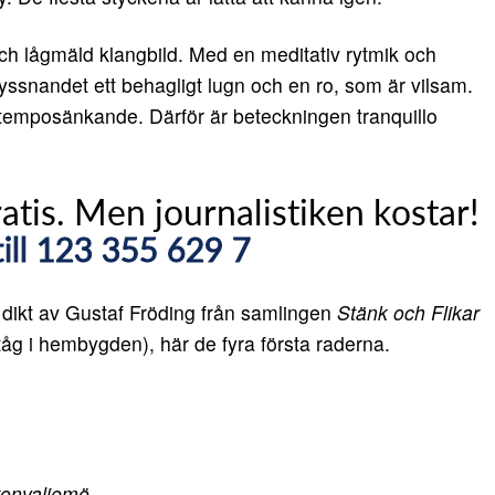
h lågmäld klangbild. Med en meditativ rytmik och
 lyssnandet ett behagligt lugn och en ro, som är vilsam.
temposänkande. Därför är beteckningen tranquillo
 dikt av Gustaf Fröding från samlingen
Stänk och Flikar
åg i hembygden), här de fyra första raderna.
konvaljemö.