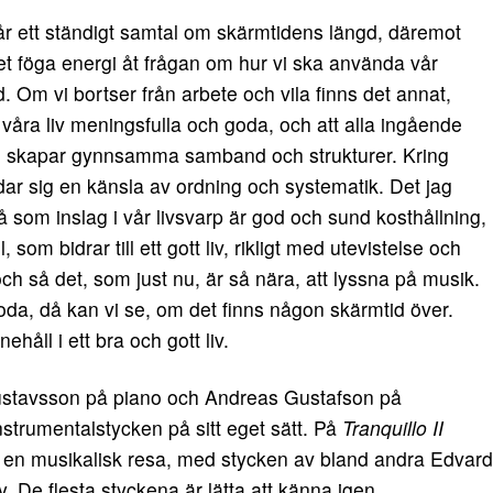
r ett ständigt samtal om skärmtidens längd, däremot
t föga energi åt frågan om hur vi ska använda vår
d. Om vi bortser från arbete och vila finns det annat,
våra liv meningsfulla och goda, och att alla ingående
, skapar gynnsamma samband och strukturer. Kring
ndar sig en känsla av ordning och systematik. Det jag
å som inslag i vår livsvarp är god och sund kosthållning,
il, som bidrar till ett gott liv, rikligt med utevistelse och
och så det, som just nu, är så nära, att lyssna på musik.
 goda, då kan vi se, om det finns någon skärmtid över.
ehåll i ett bra och gott liv.
stavsson på piano och Andreas Gustafson på
nstrumentalstycken på sitt eget sätt. På
Tranquillo II
 på en musikalisk resa, med stycken av bland andra Edvard
 De flesta styckena är lätta att känna igen.