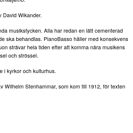
v David Wikander.
r kända musikstycken. Alla har redan en lätt cementerad
r de ska behandlas. PianoBasso håller med konsekvens
. Duon strävar hela tiden efter att komma nära musikens
sel och strössel.
 i kyrkor och kulturhus.
v Wilhelm Stenhammar, som kom till 1912, för texten