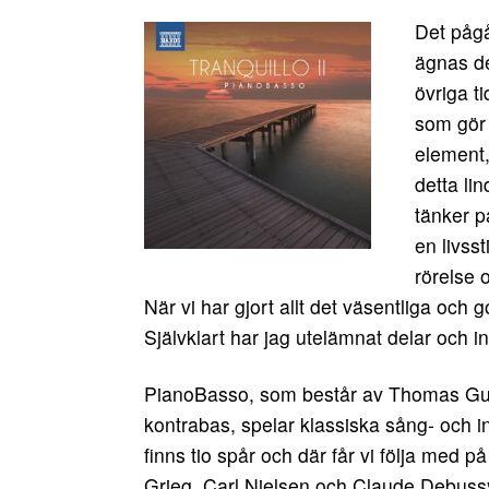
Det pågå
ägnas de
övriga ti
som gör 
element
detta li
tänker p
en livsst
rörelse 
När vi har gjort allt det väsentliga och
Självklart har jag utelämnat delar och inn
PianoBasso, som består av Thomas Gu
kontrabas, spelar klassiska sång- och i
finns tio spår och där får vi följa med
Grieg, Carl Nielsen och Claude Debussy.