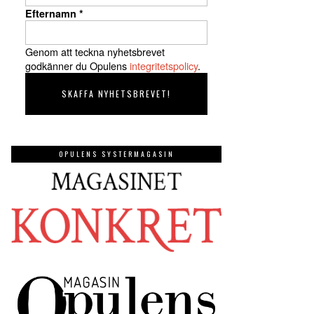
Efternamn
*
Genom att teckna nyhetsbrevet
godkänner du Opulens
integritetspolicy
.
OPULENS SYSTERMAGASIN