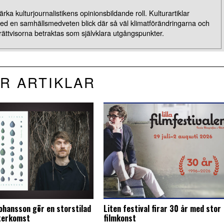
rka kulturjournalistikens opinionsbildande roll. Kulturartiklar
med en samhällsmedveten blick där så väl klimatförändringarna och
rättvisorna betraktas som självklara utgångspunkter.
R ARTIKLAR
Johansson gör en storstilad
Liten festival firar 30 år med stor
återkomst
filmkonst