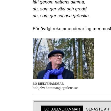
lätt genom nattens dimma,
du, som ger växt och grodd,
du, som ger sol och grönska.
För övrigt rekommenderar jag mer musi
BO BJELVEHAMMAR
bobjelvehammar@opulens.se
BO BJELVEHAMMAR
SENASTE AR