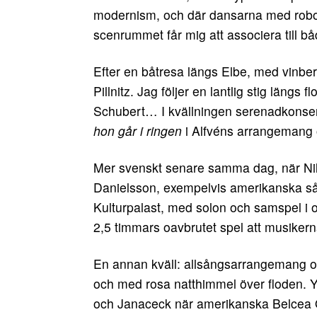
modernism, och där dansarna med robotlik
scenrummet får mig att associera till b
Efter en båtresa längs Elbe, med vinber
Pillnitz. Jag följer en lantlig stig längs 
Schubert… I kvällningen serenadkonser
hon går i ringen
i Alfvéns arrangemang 
Mer svenskt senare samma dag, när Nil
Danielsson, exempelvis amerikanska så
Kulturpalast, med solon och samspel i oli
2,5 timmars oavbrutet spel att musiker
En annan kväll: allsångsarrangemang o
och med rosa natthimmel över floden. Y
och Janaceck när amerikanska Belcea Qua