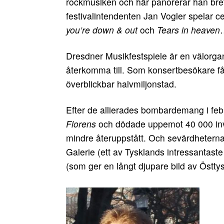
rockmusiken och här panorerar han bret
festivalintendenten Jan Vogler spelar c
you’re down & out
och
Tears in heaven
Dresdner Musikfestspiele är en välorgan
återkomma till. Som konsertbesökare få
överblickbar halvmiljonstad.
Efter de allierades bombardemang i fe
Florens
och dödade uppemot 40 000 invå
mindre återuppstått. Och sevärdheter
Galerie (ett av Tysklands intressantast
(som ger en långt djupare bild av Östt