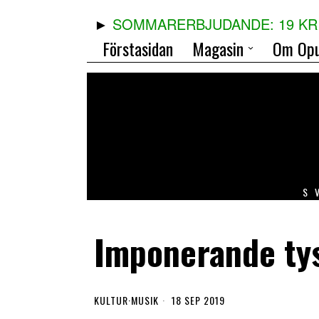
SOMMARERBJUDANDE: 19 KR 
Förstasidan
Magasin
Om Opu
S
Imponerande tys
KULTUR
·
MUSIK
18 SEP 2019