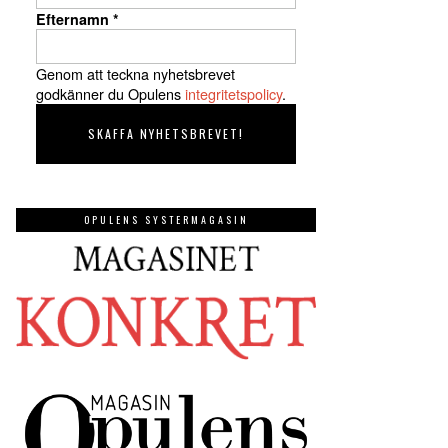
Efternamn
*
Genom att teckna nyhetsbrevet
godkänner du Opulens
integritetspolicy
.
OPULENS SYSTERMAGASIN