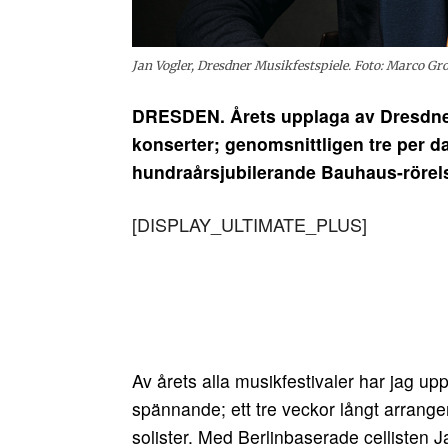
Jan Vogler, Dresdner Musikfestspiele. Foto: Marco Gr
DRESDEN. Årets upplaga av Dresdner 
konserter; genomsnittligen tre per da
hundraårsjubilerande Bauhaus-rörel
[DISPLAY_ULTIMATE_PLUS]
Av årets alla musikfestivaler har jag u
spännande; ett tre veckor långt arra
solister. Med Berlinbaserade cellisten 