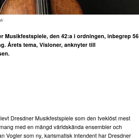
ob
Musikfestspiele, den 42:a i ordningen, inbegrep 56
g. Årets tema, Visioner, anknyter till
sen.
pplevt Dresdner Musikfestspiele som den tveklöst mest
ngemang med en mängd världskända ensembler och
Jan Vogler som ny, karismatisk intendent har Dresdner