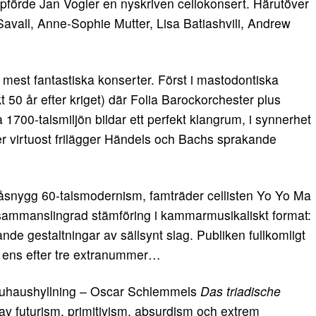
förde Jan Vogler en nyskriven cellokonsert. Härutöver
Savall, Anne-Sophie Mutter, Lisa Batiashvili, Andrew
 mest fantastiska konserter. Först i mastodontiska
50 år efter kriget) där Folia Barockorchester plus
1700-talsmiljön bildar ett perfekt klangrum, i synnerhet
er virtuost frilägger Händels och Bachs sprakande
 råsnygg 60-talsmodernism, famträder cellisten Yo Yo Ma
 sammanslingrad stämföring i kammarmusikaliskt format:
nde gestaltningar av sällsynt slag. Publiken fullkomligt
a ens efter tre extranummer…
auhaushyllning – Oscar Schlemmels
Das triadische
av futurism, primitivism, absurdism och extrem