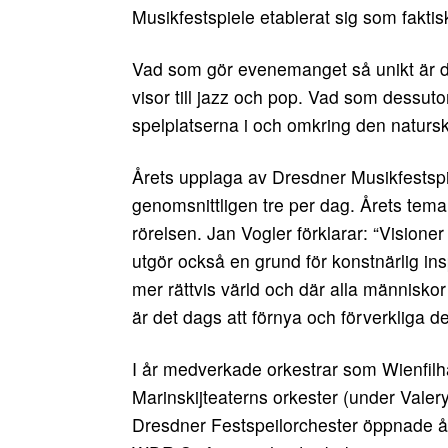
Musikfestspiele etablerat sig som fakti
Vad som gör evenemanget så unikt är de
visor till jazz och pop. Vad som dessuto
spelplatserna i och omkring den natur
Årets upplaga av Dresdner Musikfestspi
genomsnittligen tre per dag. Årets tema
rörelsen. Jan Vogler förklarar: “Visione
utgör också en grund för konstnärlig i
mer rättvis värld och där alla människor 
är det dags att förnya och förverkliga d
I år medverkade orkestrar som Wienfil
Marinskijteaterns orkester (under Valer
Dresdner Festspeilorchester öppnade 