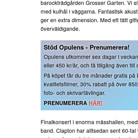
barockträdgården Grosser Garten. Vi sit
med kulhål i väggarna. Fantastisk akus
ger en extra dimension. Med ett tätt gitt
överväldigande.
Stöd Opulens - Prenumerera!
Opulens utkommer sex dagar i vecka
eller 450 kr/år, och få tillgång även till
På köpet får du tre månader gratis på
kvalitetsfilmer, 30% rabatt på över 85
foto- och skrivartävlingar.
PRENUMERERA
HÄR!
Finalkonsert i enorma mässhallen, med 
band. Clapton har alltsedan sent 60-tal