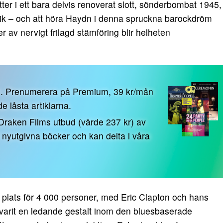
ter i ett bara delvis renoverat slott, sönderbombat 1945,
tik – och att höra Haydn i denna spruckna barockdröm
er av nervigt frilagd stämföring blir helheten
n. Prenumerera på Premium, 39 kr/mån
 de låsta artiklarna.
 Draken Films utbud (värde 237 kr) av
0 nyutgivna böcker och kan delta i våra
plats för 4 000 personer, med Eric Clapton och hans
 varit en ledande gestalt inom den bluesbaserade