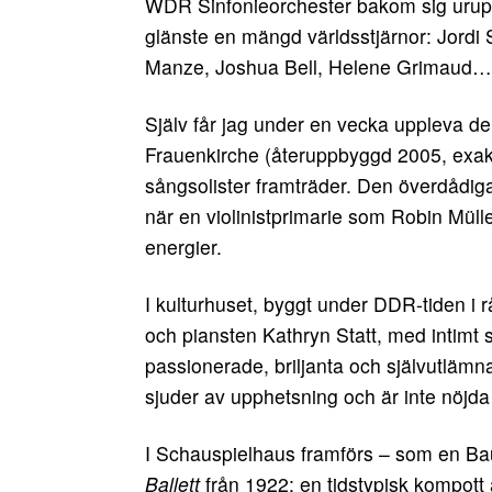
WDR Sinfonieorchester bakom sig urupp
glänste en mängd världsstjärnor: Jordi 
Manze, Joshua Bell, Helene Grimaud…
Själv får jag under en vecka uppleva de
Frauenkirche (återuppbyggd 2005, exakt 
sångsolister framträder. Den överdådiga 
när en violinistprimarie som Robin Müll
energier.
I kulturhuset, byggt under DDR-tiden i
och piansten Kathryn Statt, med intimt
passionerade, briljanta och självutlämna
sjuder av upphetsning och är inte nöjd
I Schauspielhaus framförs – som en B
Ballett
från 1922; en tidstypisk kompott 