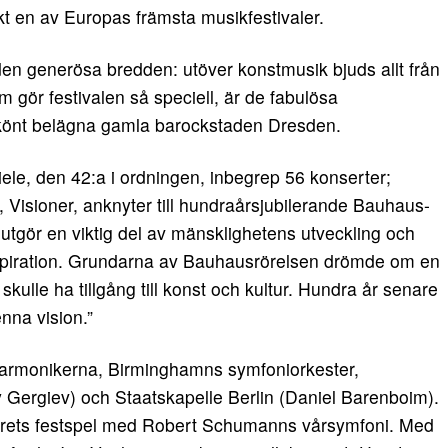
skt en av Europas främsta musikfestivaler.
n generösa bredden: utöver konstmusik bjuds allt från
m gör festivalen så speciell, är de fabulösa
skönt belägna gamla barockstaden Dresden.
ele, den 42:a i ordningen, inbegrep 56 konserter;
, Visioner, anknyter till hundraårsjubilerande Bauhaus-
r utgör en viktig del av mänsklighetens utveckling och
nspiration. Grundarna av Bauhausrörelsen drömde om en
skulle ha tillgång till konst och kultur. Hundra år senare
enna vision.”
harmonikerna, Birminghamns symfoniorkester,
y Gergiev) och Staatskapelle Berlin (Daniel Barenboim).
årets festspel med Robert Schumanns vårsymfoni. Med