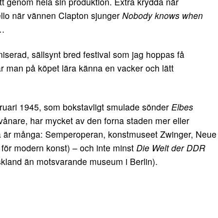
t genom hela sin produktion. Extra krydda när
ello när vännen Clapton sjunger
Nobody knows when
…
iserad, sällsynt bred festival som jag hoppas få
r man på köpet lära känna en vacker och lätt
bruari 1945, som bokstavligt smulade sönder
Elbes
nare, har mycket av den forna staden mer eller
na är många: Semperoperan, konstmuseet Zwinger, Neue
e för modern konst) – och inte minst
Die Welt der DDR
yskland än motsvarande museum i Berlin).