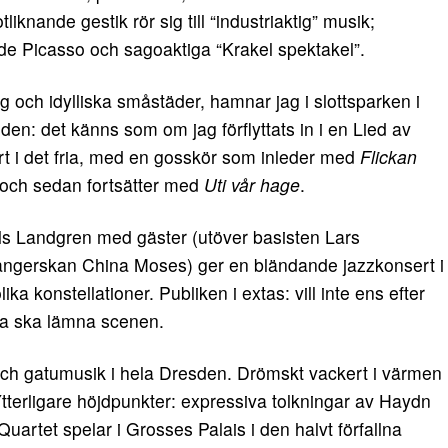
nande gestik rör sig till “industriaktig” musik;
åde Picasso och sagoaktiga “Krakel spektakel”.
g och idylliska småstäder, hamnar jag i slottsparken i
floden: det känns som om jag förflyttats in i en Lied av
t i det fria, med en gosskör som inleder med
Flickan
och sedan fortsätter med
Uti vår hage
.
s Landgren med gäster (utöver basisten Lars
ngerskan China Moses) ger en bländande jazzkonsert i
ka konstellationer. Publiken i extas: vill inte ens efter
na ska lämna scenen.
ch gatumusik i hela Dresden. Drömskt vackert i värmen
tterligare höjdpunkter: expressiva tolkningar av Haydn
rtet spelar i Grosses Palais i den halvt förfallna