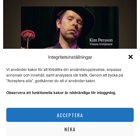
Integritetsinställningar
Vi använder kakor för att förbättra din användarupplevelse, anpassa
annonser och innehåll, samt analysera vår trafik. Genom att trycka på
SE ÄVEN
"Acceptera alla", godkänner du att vi använder kakor.
Kangas klanger: Gott och
blandat på livefronten
Observera att funktionella kakor är nödvändiga för inloggning.
LIVEMUSIK. Kangas klanger
beger sig till Slaktkyrkan och
upplever syntpionjärer
Kim Persson – den litterära visans förnyare
ACCEPTERA
MUSIK
Timbuktu bjuder på hits
och berör på djupet
NEKA
KONSERT. Timbuktu
genomför under våren en rad