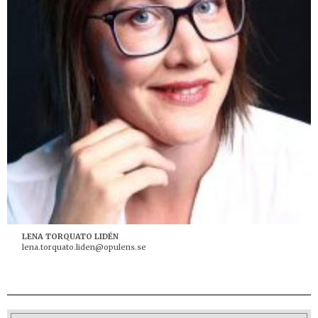
LENA TORQUATO LIDÉN
lena.torquato.liden@opulens.se