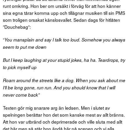
runt omkring. Hon ber om ursäkt i förväg för att hon känner
sina egna tårar komma upp och tillägnar musiken till sin PMS
som troligen orsakat känslosvallet. Sedan dags för hitlåten
”Douchebag”:
“
You mansplain and say I talk too loud. Somehow you always
seem to put me down
But I keep laughing at your stupid jokes, ha ha. Teardrops, try
to pick myself up
Roam around the streets like a dog. When you ask about me
I’ll be long gone, run run. And you should know that I will
never come back”
Texten gör mig snarare arg än ledsen. Men i slutet av
spelningen berättar hon det som kanske mest av allt bränns.
Att hon var utbränd och deprimerade och ville sluta med allt
det här men så står hon ändå här på scenen och vi alla