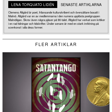
LENA TORQUATO LIDÉN
SENASTE ARTIKLARNA
Clemens Altgård är poet, frilansande kulturskribent och översättare bosatt i
Malmö. Altgård var en av medlemmarna i den numera upplösta poetgruppen
Malmöligan. Skrev även några pjäser på 90-talet. Altgård har verkat som kritiker
i en rad tidningar och tidskrifter. Under senare år med en stark inriktning på
scenkonst i alla dess former.
FLER ARTIKLAR