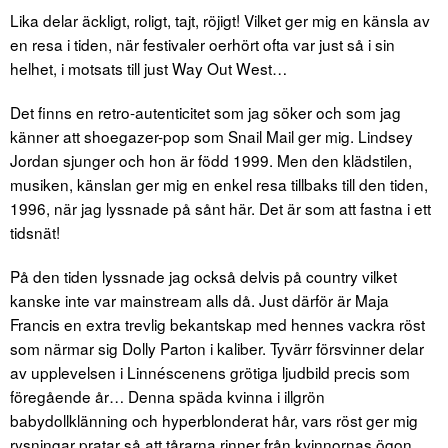
Lika delar äckligt, roligt, tajt, röjigt! Vilket ger mig en känsla av
en resa i tiden, när festivaler oerhört ofta var just så i sin
helhet, i motsats till just Way Out West…
Det finns en retro-autenticitet som jag söker och som jag
känner att shoegazer-pop som Snail Mail ger mig. Lindsey
Jordan sjunger och hon är född 1999. Men den klädstilen,
musiken, känslan ger mig en enkel resa tillbaks till den tiden,
1996, när jag lyssnade på sånt här. Det är som att fastna i ett
tidsnät!
På den tiden lyssnade jag också delvis på country vilket
kanske inte var mainstream alls då. Just därför är Maja
Francis en extra trevlig bekantskap med hennes vackra röst
som närmar sig Dolly Parton i kaliber. Tyvärr försvinner delar
av upplevelsen i Linnéscenens grötiga ljudbild precis som
föregående år… Denna späda kvinna i illgrön
babydollklänning och hyperblonderat hår, vars röst ger mig
rysningar pratar så att tårarna rinner från kvinnornas ögon