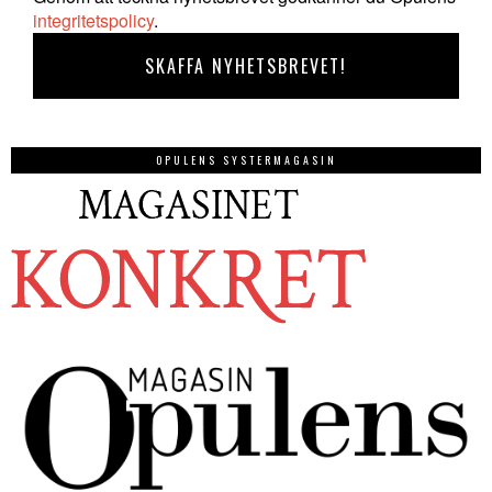
integritetspolicy
.
OPULENS SYSTERMAGASIN