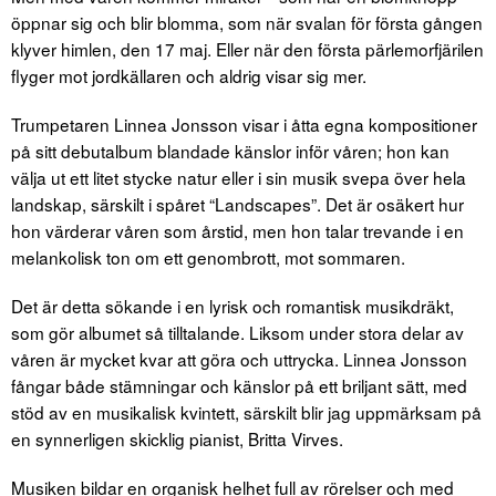
öppnar sig och blir blomma, som när svalan för första gången
klyver himlen, den 17 maj. Eller när den första pärlemorfjärilen
flyger mot jordkällaren och aldrig visar sig mer.
Trumpetaren Linnea Jonsson visar i åtta egna kompositioner
på sitt debutalbum blandade känslor inför våren; hon kan
välja ut ett litet stycke natur eller i sin musik svepa över hela
landskap, särskilt i spåret “Landscapes”. Det är osäkert hur
hon värderar våren som årstid, men hon talar trevande i en
melankolisk ton om ett genombrott, mot sommaren.
Det är detta sökande i en lyrisk och romantisk musikdräkt,
som gör albumet så tilltalande. Liksom under stora delar av
våren är mycket kvar att göra och uttrycka. Linnea Jonsson
fångar både stämningar och känslor på ett briljant sätt, med
stöd av en musikalisk kvintett, särskilt blir jag uppmärksam på
en synnerligen skicklig pianist, Britta Virves.
Musiken bildar en organisk helhet full av rörelser och med