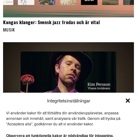
Kangas klanger: Svensk jazz frodas och är vital
MUSIK
Integritetsinställningar
Vi använder kakor för att förbättra din användarupplevelse, anpassa
annonser och innehåll, samt analysera vår trafik. Genom att trycka på
SE ÄVEN
"Acceptera alla", godkänner du att vi använder kakor.
Kangas klanger: Svensk
jazz frodas och är vital
Observera att funktionella kakor är nödvändiga för inloggning.