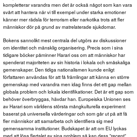
kompletterar varandra men det är också något som kan vara
svårt att hantera när vi till exempel under starka emotioner
känner mer rädsla för terrorism eller narkotika trots att fler
människor dör på grund av matrelaterade sjukdomar.
Bokens sannolikt mest centrala del utgörs av diskussioner
om identitet och mänsklig organisering. Precis som i sina
tidigare böcker påminner Harari oss om att människor har
spenderat majoriteten av sin historia i lokala och småskaliga
gemenskaper. Den tidiga nationalismen kunde enligt
författaren användas för att få främlingar att känna en större
gemenskap med varandra men idag finns det ett gap mellan
globala problem och lokala identifikationer. Det är ett gap som
behöver överbryggas, hävdar han. Europeiska Unionen ses
av Harari som världens största mångkulturella experiment
baserat på universella värderingar och som går ut på att få
fler människor att samarbeta och identifiera sig med
gemensamma institutioner. Budskapet är att om EU lyckas
med att lösa flertalet av sina problem så kan dess ”recept”