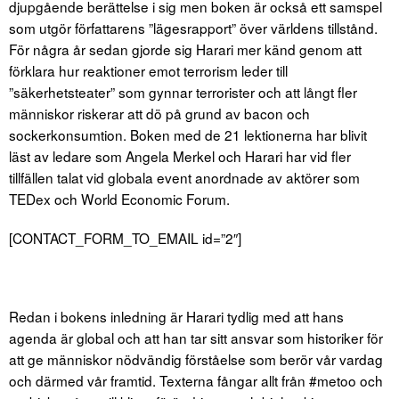
djupgående berättelse i sig men boken är också ett samspel
som utgör författarens ”lägesrapport” över världens tillstånd.
För några år sedan gjorde sig Harari mer känd genom att
förklara hur reaktioner emot terrorism leder till
”säkerhetsteater” som gynnar terrorister och att långt fler
människor riskerar att dö på grund av bacon och
sockerkonsumtion. Boken med de 21 lektionerna har blivit
läst av ledare som Angela Merkel och Harari har vid fler
tillfällen talat vid globala event anordnade av aktörer som
TEDex och World Economic Forum.
[CONTACT_FORM_TO_EMAIL id=”2″]
Redan i bokens inledning är Harari tydlig med att hans
agenda är global och att han tar sitt ansvar som historiker för
att ge människor nödvändig förståelse som berör vår vardag
och därmed vår framtid. Texterna fångar allt från #metoo och