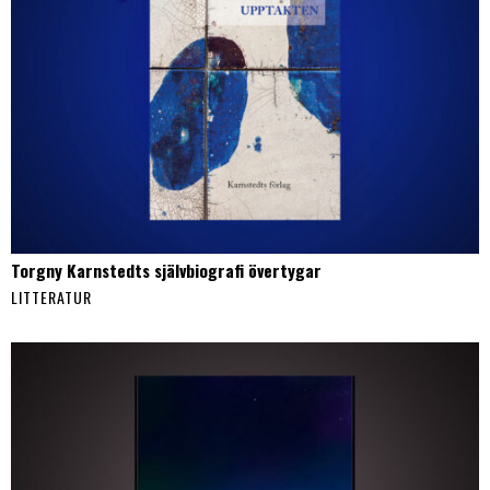
Torgny Karnstedts självbiografi övertygar
LITTERATUR