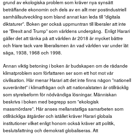
grund av ekologiska problem som kräver nya synsätt
beträffande ekonomin och dels av en allt mer postindustriell
samhällsutveckling som bland annat kan leda till ”digitala
diktaturer”. Boken ger också uppmuntran till liberaler att inte
se ”Brexit and Trump” som världens undergång. Enligt Harari
gäller det att tänka på att världen år 2018 är mycket bättre
och friare tack vare liberalismen än vad världen var under låt
säga, 1938, 1968 och 1998.
Annan viktig betoning i boken är budskapen om de rådande
klimatproblem som författaren ser som ett hot mot vår
civilisation. Här menar Harari att det inte finns någon ”nationell
suveränitet” i klimatfrågan och att nationalstaten är otillräcklig
som styrelseform för nödvändiga lösningar. Människan
beskrivs i boken med begrepp som ”ekologisk
massmördare”. Här anses mellanstatliga samarbeten som
otillräckliga åtgärder och istället kräver Harari globala
institutioner vilket enligt honom också kräver att politik,
beslutsfattning och demokrati globaliseras. Att