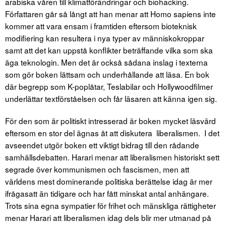
arabiska våren till klimatförändringar och biohacking.
Författaren går så långt att han menar att Homo sapiens inte
kommer att vara ensam i framtiden eftersom bioteknisk
modifiering kan resultera i nya typer av människokroppar
samt att det kan uppstå konflikter beträffande vilka som ska
äga teknologin. Men det är också sådana inslag i texterna
som gör boken lättsam och underhållande att läsa. En bok
där begrepp som K-poplåtar, Teslabilar och Hollywoodfilmer
underlättar textförståelsen och får läsaren att känna igen sig.
För den som är politiskt intresserad är boken mycket läsvärd
eftersom en stor del ägnas åt att diskutera liberalismen. I det
avseendet utgör boken ett viktigt bidrag till den rådande
samhällsdebatten. Harari menar att liberalismen historiskt sett
segrade över kommunismen och fascismen, men att
världens mest dominerande politiska berättelse idag är mer
ifrågasatt än tidigare och har fått minskat antal anhängare.
Trots sina egna sympatier för frihet och mänskliga rättigheter
menar Harari att liberalismen idag dels blir mer utmanad på