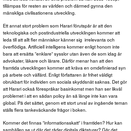
tillämpas för resten av världen och därmed gynna den
mänskliga civilisationens utveckling.
Ett annat stort problem som Harari förutspår är att den
teknologiska och postindustriella utvecklingen kommer att
leda till att allt fler människor känner sig irrelevanta och
överflödiga. Artificiell intelligens kommer enligt honom inte
bara att ersätta ”enklare” sysslor utan även de som idag är
advokater, läkare och lärare. Därför menar han att den
framtida utvecklingen kommer att kräva en omdefinierad syn
på arbete och välfärd. Enligt författaren är frihet väldigt
obrukbart för individen om sociala skyddsnät saknas. Det gör
att Harari också förespråkar basinkomst men han ser likväl
problemet i att en sådan policy än så länge inte kan vara
global. På det sättet, genom ett stort urval av ingående teman
ställs flera tankeväckande frågor i boken.
Kommer det finnas ”informationsskatt” i framtiden? Hur kan
samhällen se ut där det råder digitala diktaturer? Går det