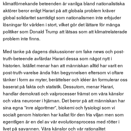
klimatförnekande beteenden är vanliga bland nationalistiska
aktörer beror enligt Harari på att globala problem kräver
global solidaritet samtidigt som nationalismen inte erbjuder
lösningar för världen i stort, vilket gör det lättare för många
politiker som Donald Trump att låtsas som att klimatrelaterade
problem inte finns.
Med tanke på dagens diskussioner om fake news och post-
truth-beteende avfärdar Harari dessa som något nytt i
historien. Istället menar han att människan alltid har varit en
post-truth-varelse ända från begynnelsen eftersom vi oftare
tänker i form av myter, berättelser och idéer än formulerar oss
baserat på
fakta och statistik. Dessutom, menar Harari,
handlar demokrati och valprocesser främst om våra känslor
och våra neuroner i hjärnan. Det beror på att människan har
sina egna ”inre algoritmer”, biokemi och fysiologi som vi
socialt genom historien har kallat för den fria viljan men som
egentligen är en del av vår evolutionsprocess med rötter i
livet på savannen. Våra känslor och vår rationalitet