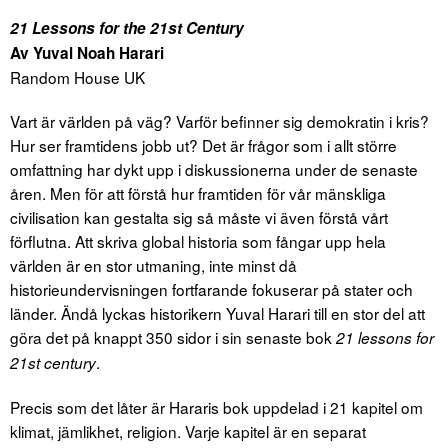
21 Lessons for the 21st Century
Av Yuval Noah Harari
Random House UK
Vart är världen på väg? Varför befinner sig demokratin i kris?
Hur ser framtidens jobb ut? Det är frågor som i allt större
omfattning har dykt upp i diskussionerna under de senaste
åren. Men för att förstå hur framtiden för vår mänskliga
civilisation kan gestalta sig så måste vi även förstå vårt
förflutna. Att skriva global historia som fångar upp hela
världen är en stor utmaning, inte minst då
historieundervisningen fortfarande fokuserar på stater och
länder. Ändå lyckas historikern Yuval Harari till en stor del att
göra det på knappt 350 sidor i sin senaste bok
21 lessons for
.
21st century
Precis som det låter är Hararis bok uppdelad i 21 kapitel om
klimat, jämlikhet, religion. Varje kapitel är en separat