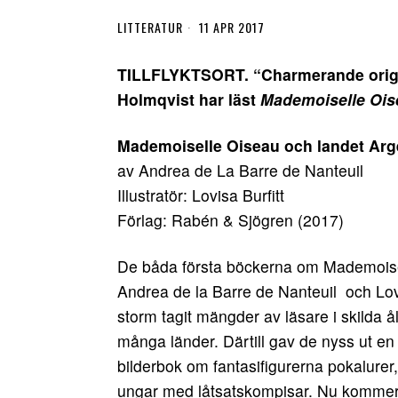
LITTERATUR
11 APR 2017
TILLFLYKTSORT. “Charmerande origine
Holmqvist har läst
Mademoiselle Ois
Mademoiselle Oiseau och landet Arg
av Andrea de La Barre de Nanteuil
Illustratör: Lovisa Burfitt
Förlag: Rabén & Sjögren (2017)
De båda första böckerna om Mademoise
Andrea de la Barre de Nanteuil och Lov
storm tagit mängder av läsare i skilda å
många länder. Därtill gav de nyss ut en r
bilderbok om fantasifigurerna pokalurer, 
ungar med låtsatskompisar. Nu kommer 