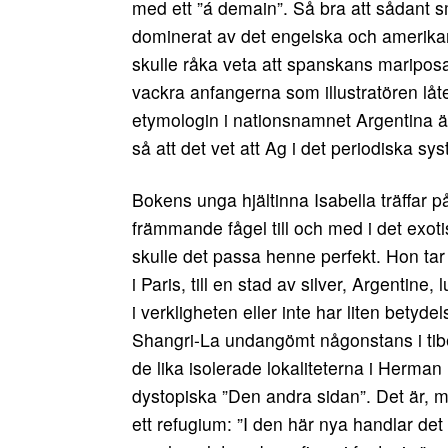
med ett ”á demain”. Så bra att sådant 
dominerat av det engelska och amerikans
skulle råka veta att spanskans mariposa b
vackra anfangerna som illustratören låt
etymologin i nationsnamnet Argentina ä
så att det vet att Ag i det periodiska syst
Bokens unga hjältinna Isabella träffar 
främmande fågel till och med i det exo
skulle det passa henne perfekt. Hon tar
i Paris, till en stad av silver, Argentine
i verkligheten eller inte har liten bety
Shangri-La undangömt någonstans i tibe
de lika isolerade lokaliteterna i Herma
dystopiska ”Den andra sidan”. Det är, med
ett refugium: ”I den här nya handlar det