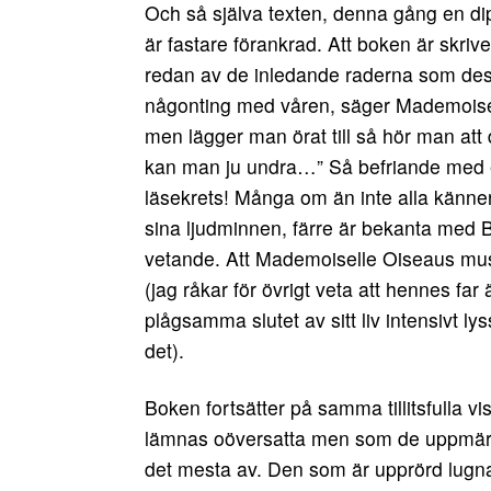
Och så själva texten, denna gång en dip
är fastare förankrad. Att boken är skriv
redan av de inledande raderna som dessu
någonting med våren, säger Mademoisel
men lägger man örat till så hör man att
kan man ju undra…” Så befriande med en 
läsekrets! Många om än inte alla känner t
sina ljudminnen, färre är bekanta med Br
vetande. Att Mademoiselle Oiseaus mus
(jag råkar för övrigt veta att hennes fa
plågsamma slutet av sitt liv intensivt l
det).
Boken fortsätter på samma tillitsfulla
lämnas oöversatta men som de uppmärks
det mesta av. Den som är upprörd lugna