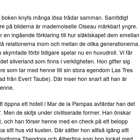
de boken knyts många lösa trådar samman. Samtidigt
äldre på bilderna är mademoiselle Oiseau märkbart yngre.
r en ingående förklaring till hur släktskapet dem emellan
rstå relationerna inom och mellan de olika generationerna.
skymtade förbi tidigare spelar nu en huvudroll. Vi får
 det silverland som finns i verkligheten. Hon gifter sig
are som tar med henne till sin stora egendom Las Tres
d från Evert Taube). Där inser hon snart att han är
henne.
tt öppna ett hotell i Mar de la Pampas avfärdar han det
t”. Men de skiljs under civiliserade former. Han önskar
sat, och han förser henne med en check på ett belopp
öpa sitt hus vid kusten. Där sätter hon alltså igång sitt
eñoritorna Theodora och Albertina som hon lockat med