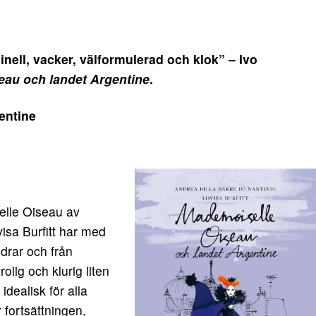
ll, vacker, välformulerad och klok” – Ivo
eau och landet Argentine
.
entine
lle Oiseau av
isa Burfitt har med
ldrar och från
olig och klurig liten
idealisk för alla
fortsättningen,