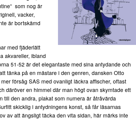
ntine” som nog är
ginell, vacker,
inte är bortskämd
har med fjäderlätt
 akvareller, ibland
idorna 51-52 är det elegantaste med sina antydande och
 att tänka på en mästare i den genren, dansken Otto
 mer försåg SAS med ovanligt läckra affischer, oftast
och däröver en himmel där man högt ovan skymtade ett
n till den andra, plakat som numera är åtråvärda
fitt skicklig i antydningens konst, så får läsarnas
ehov av att ängsligt täcka den vita sidan, här märks inte