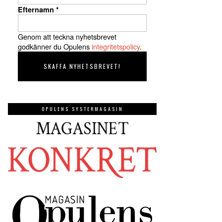
Efternamn
*
Genom att teckna nyhetsbrevet
godkänner du Opulens
integritetspolicy
.
OPULENS SYSTERMAGASIN