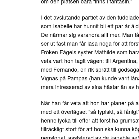
om den platsen bara finns i fantasin.”
I det avslutande partiet av den tudela
som Isabelle har hunnit bli ett par år 
De närmar sig varandra allt mer. Man få
ser ut fast man får läsa noga för att fö
Fröken Fågels syster Mathilde som bara 
veta vart hon tagit vägen: till Argentina,
med Fernando, en rik sprätt till godsäg
Vignas på Pampas (han kunde varit låna
mera intresserad av sina hästar än av 
När han får veta att hon har planer på a
med ett överlägset ”så typiskt, så fånig
henne lycka till efter att först ha grum
tillräckligt stort för att hon ska kunna k
pensionat, assisterad av de kapabla s