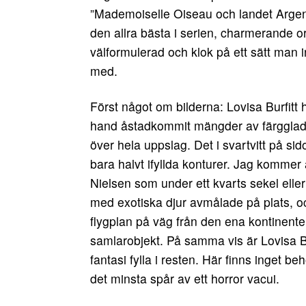
”Mademoiselle Oiseau och landet Arge
den allra bästa i serien, charmerande ori
välformulerad och klok på ett sätt man 
med.
Först något om bilderna: Lovisa Burfitt 
hand åstadkommit mängder av färgglada
över hela uppslag. Det i svartvitt på s
bara halvt ifyllda konturer. Jag kommer
Nielsen som under ett kvarts sekel eller
med exotiska djur avmålade på plats, 
flygplan på väg från den ena kontinente
samlarobjekt. På samma vis är Lovisa Bur
fantasi fylla i resten. Här finns inget b
det minsta spår av ett horror vacui.