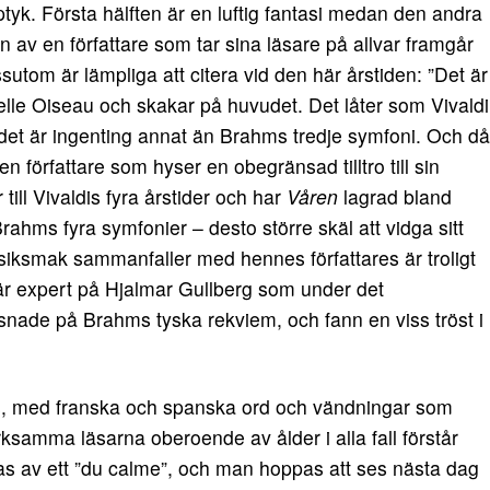
tyk. Första hälften är en luftig fantasi medan den andra
en av en författare som tar sina läsare på allvar framgår
tom är lämpliga att citera vid den här årstiden: ”Det är
le Oiseau och skakar på huvudet. Det låter som Vivaldi
 det är ingenting annat än Brahms tredje symfoni. Och då
författare som hyser en obegränsad tilltro till sin
ill Vivaldis fyra årstider och har
Våren
lagrad bland
ahms fyra symfonier – desto större skäl att vidga sitt
iksmak sammanfaller med hennes författares är troligt
r är expert på Hjalmar Gullberg som under det
yssnade på Brahms tyska rekviem, och fann en viss tröst i
 vis, med franska och spanska ord och vändningar som
amma läsarna oberoende av ålder i alla fall förstår
s av ett ”du calme”, och man hoppas att ses nästa dag