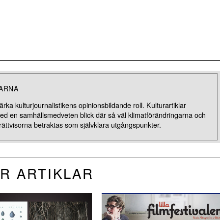
LARNA
rka kulturjournalistikens opinionsbildande roll. Kulturartiklar
med en samhällsmedveten blick där så väl klimatförändringarna och
rättvisorna betraktas som självklara utgångspunkter.
R ARTIKLAR