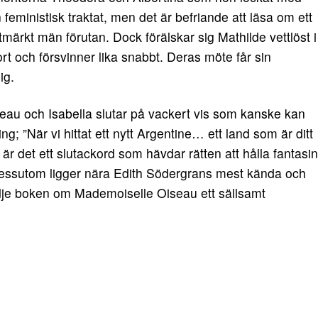
feministisk traktat, men det är befriande att läsa om ett
tmärkt män förutan. Dock förälskar sig Mathilde vettlöst i
 och försvinner lika snabbt. Deras möte får sin
ig.
au och Isabella slutar på vackert vis som kanske kan
ng; ”När vi hittat ett nytt Argentine… ett land som är ditt
 är det ett slutackord som hävdar rätten att hålla fantasin
om dessutom ligger nära Edith Södergrans mest kända och
edje boken om Mademoiselle Oiseau ett sällsamt