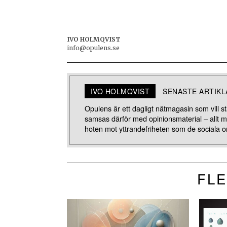
IVO HOLMQVIST
info@opulens.se
IVO HOLMQVIST
SENASTE ARTIK
Opulens är ett dagligt nätmagasin som vill stä
samsas därför med opinionsmaterial – allt 
hoten mot yttrandefriheten som de sociala o
FLE