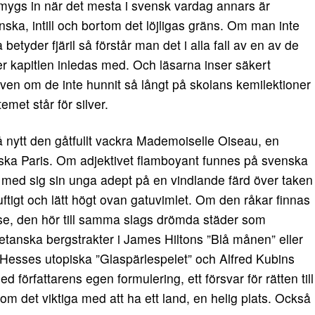
smygs in när det mesta i svensk vardag annars är
ka, intill och bortom det löjligas gräns. Om man inte
etyder fjäril så förstår man det i alla fall av en av de
er kapitlen inledas med. Och läsarna inser säkert
ven om de inte hunnit så långt på skolans kemilektioner
emet står för silver.
på nytt den gåtfullt vackra Mademoiselle Oiseau, en
tiska Paris. Om adjektivet flamboyant funnes på svenska
 med sig sin unga adept på en vindlande färd över taken
, luftigt och lätt högt ovan gatuvimlet. Om den råkar finnas
delse, den hör till samma slags drömda städer som
tanska bergstrakter i James Hiltons ”Blå månen” eller
n Hesses utopiska ”Glaspärlespelet” och Alfred Kubins
 författarens egen formulering, ett försvar för rätten till
 om det viktiga med att ha ett land, en helig plats. Också