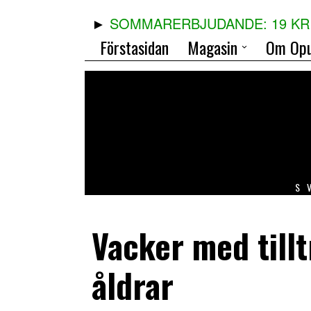
SOMMARERBJUDANDE: 19 KR 
Förstasidan
Magasin
Om Opu
S
Vacker med tilltr
åldrar