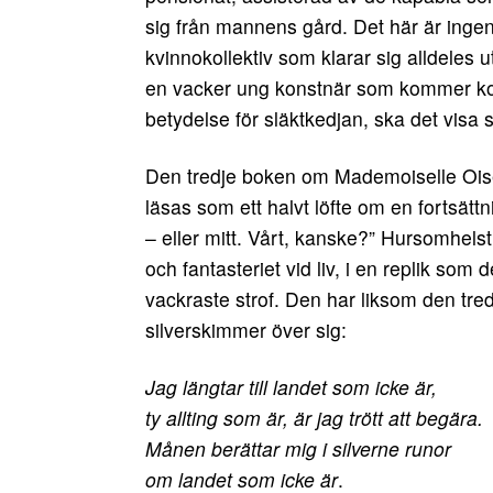
sig från mannens gård. Det här är ingen 
kvinnokollektiv som klarar sig alldeles u
en vacker ung konstnär som kommer kort
betydelse för släktkedjan, ska det visa s
Den tredje boken om Mademoiselle Oise
läsas som ett halvt löfte om en fortsättni
– eller mitt. Vårt, kanske?” Hursomhelst
och fantasteriet vid liv, i en replik s
vackraste strof. Den har liksom den tr
silverskimmer över sig:
Jag längtar till landet som icke är,
ty allting som är, är jag trött att begära.
Månen berättar mig i silverne runor
om landet som icke är
.