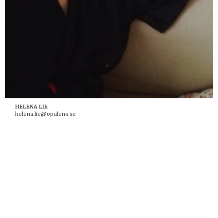
HELENA LIE
helena.lie@opulens.se