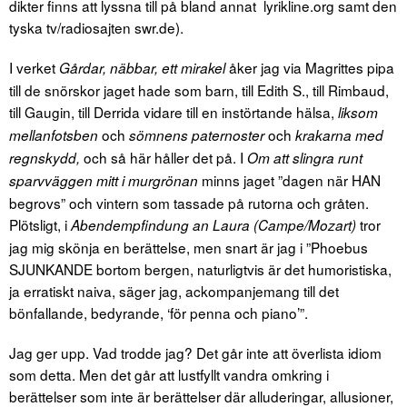
dikter finns att lyssna till på bland annat lyrikline.org samt den
tyska tv/radiosajten swr.de).
I verket
åker jag via Magrittes pipa
Gårdar, näbbar, ett mirakel
till de snörskor jaget hade som barn, till Edith S., till Rimbaud,
till Gaugin, till Derrida vidare till en instörtande hälsa,
liksom
och
och
mellanfotsben
sömnens paternoster
krakarna med
och så här håller det på. I
regnskydd,
Om att slingra runt
minns jaget ”dagen när HAN
sparvväggen mitt i murgrönan
begrovs” och vintern som tassade på rutorna och gråten.
Plötsligt, i
tror
Abendempfindung an Laura (Campe/Mozart)
jag mig skönja en berättelse, men snart är jag i ”Phoebus
SJUNKANDE bortom bergen, naturligtvis är det humoristiska,
ja erratiskt naiva, säger jag, ackompanjemang till det
bönfallande, bedyrande, ‘för penna och piano’”.
Jag ger upp. Vad trodde jag? Det går inte att överlista idiom
som detta. Men det går att lustfyllt vandra omkring i
berättelser som inte är berättelser där alluderingar, allusioner,