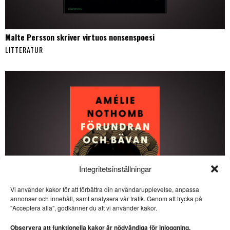
Malte Persson skriver virtuos nonsenspoesi
LITTERATUR
Integritetsinställningar
Vi använder kakor för att förbättra din användarupplevelse, anpassa
annonser och innehåll, samt analysera vår trafik. Genom att trycka på
SE ÄVEN
"Acceptera alla", godkänner du att vi använder kakor.
Lennart Sjögren skriver
storartad poesi
Observera att funktionella kakor är nödvändiga för inloggning.