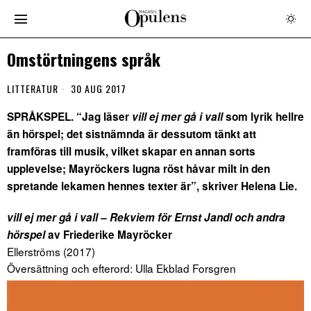
Omstörtningens språk
LITTERATUR
30 AUG 2017
SPRÅKSPEL. “Jag läser
vill ej mer gå i vall
som lyrik hellre
än hörspel; det sistnämnda är dessutom tänkt att
framföras till musik, vilket skapar en annan sorts
upplevelse; Mayröckers lugna röst håvar milt in den
spretande lekamen hennes texter är”, skriver Helena Lie.
vill ej mer gå i vall – Rekviem för Ernst Jandl och andra
hörspel
av Friederike Mayröcker
Ellerströms (
2017)
Översättning och efterord: Ulla Ekblad Forsgren