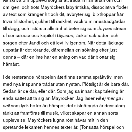
om igen, och trots Mayröckers labyrintiska, dissociativa floder
av text som kränger hit och dit, avbryter sig, blixthoppar från
trivia till storhet, sjukhet till raskhet, vackra minnesträdgårdar
till slagg, och i största allmänhet beter sig som Joyces stream
of consciousness-kapitel i
, läcker saknaden och
Ulysses
sorgen efter Jandl och ett levt liv igenom. När detta läckage
uppstår är det rörande, däremellan en sökning efter just
denna – där en inte har en aning om vad där blottar sig
härnäst.
I de resterande hörspelen återfinns samma språkväv, men
med nya inspunna trådar utan nystan. Plötsligt är de bara där.
Sedan är de där, eller där. Som jag sa innan: kapitulering är
enda sättet att ta sig an Mayröcker. Jag läser
vill ej mer gå i
som lyrik hellre än hörspel; det sistnämnda är dessutom
vall
tänkt att framföras till musik, vilket skapar en annan sorts
upplevelse; Mayröckers lugna röst håvar milt in den
spretande lekamen hennes texter är. (Tonsatta hörspel och