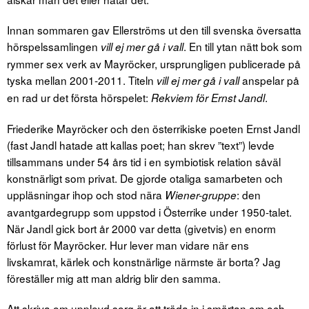
Innan sommaren gav Ellerströms ut den till svenska översatta
hörspelssamlingen
. En till ytan nätt bok som
vill ej mer gå i vall
rymmer sex verk av Mayröcker, ursprungligen publicerade på
tyska mellan 2001-2011. Titeln
anspelar på
vill ej mer gå i vall
en rad ur det första hörspelet:
.
Rekviem för Ernst Jandl
Friederike Mayröcker och den österrikiske poeten Ernst Jandl
(fast Jandl hatade att kallas poet; han skrev ”text”) levde
tillsammans under 54 års tid i en symbiotisk relation såväl
konstnärligt som privat. De gjorde otaliga samarbeten och
uppläsningar ihop och stod nära
: den
Wiener-gruppe
avantgardegrupp som uppstod i Österrike under 1950-talet.
När Jandl gick bort år 2000 var detta (givetvis) en enorm
förlust för Mayröcker. Hur lever man vidare när ens
livskamrat, kärlek och konstnärlige närmste är borta? Jag
föreställer mig att man aldrig blir den samma.
Att skriva om upplevd sorg är att träda in i smärtan om och