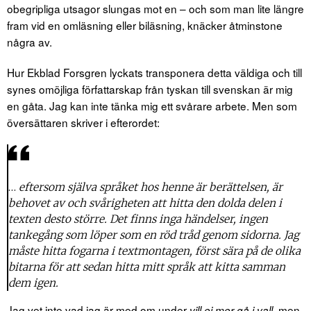
obegripliga utsagor slungas mot en – och som man lite längre
fram vid en omläsning eller biläsning, knäcker åtminstone
några av.
Hur Ekblad Forsgren lyckats transponera detta väldiga och till
synes omöjliga författarskap från tyskan till svenskan är mig
en gåta. Jag kan inte tänka mig ett svårare arbete. Men som
översättaren skriver i efterordet:
…
eftersom själva språket hos henne är berättelsen, är
behovet av och svårigheten att hitta den dolda delen i
texten desto större. Det finns inga händelser, ingen
tankegång som löper som en röd tråd genom sidorna. Jag
måste hitta fogarna i textmontagen, först sära på de olika
bitarna för att sedan hitta mitt språk att kitta samman
dem igen.
Jag vet inte vad jag är med om under
, men
vill ej mer gå i vall