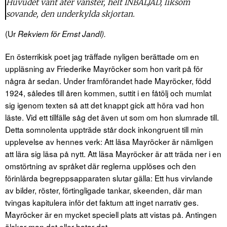
Huvudet vänt åter vänster, helt INBALJAD, liksom
sovande, den underkylda skjortan.
(Ur
Rekviem för Ernst Jandl).
En österrikisk poet jag träffade nyligen berättade om en
uppläsning av Friederike Mayröcker som hon varit på för
några år sedan. Under framförandet hade Mayröcker, född
1924, således till åren kommen, suttit i en fåtölj och mumlat
sig igenom texten så att det knappt gick att höra vad hon
läste. Vid ett tillfälle såg det även ut som om hon slumrade till.
Detta somnolenta uppträde står dock inkongruent till min
upplevelse av hennes verk: Att läsa Mayröcker är nämligen
att lära sig läsa på nytt. Att läsa Mayröcker är att träda ner i en
omstörtning av språket där reglerna upplöses och den
förinlärda begreppsapparaten slutar gälla: Ett hus virvlande
av bilder, röster, förtingligade tankar, skeenden, där man
tvingas kapitulera inför det faktum att inget narrativ ges.
Mayröcker är en mycket speciell plats att vistas på. Antingen
älskar man det eller hatar det.