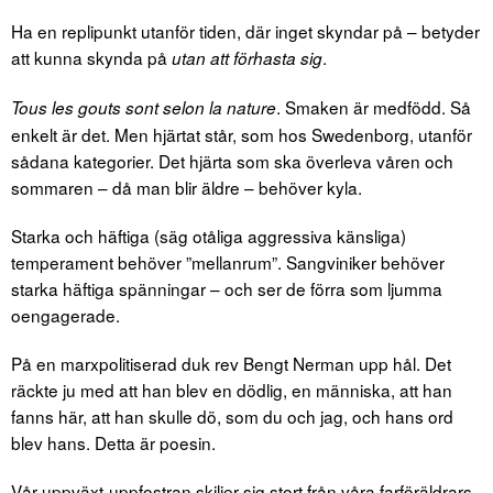
Ha en replipunkt utanför tiden, där inget skyndar på – betyder
att kunna skynda på
.
utan att förhasta sig
. Smaken är medfödd. Så
Tous les gouts sont selon la nature
enkelt är det. Men hjärtat står, som hos Swedenborg, utanför
sådana kategorier. Det hjärta som ska överleva våren och
sommaren – då man blir äldre – behöver kyla.
Starka och häftiga (säg otåliga aggressiva känsliga)
temperament behöver ”mellan­rum”. Sangviniker behöver
starka häftiga spänningar – och ser de förra som ljumma
oengagerade.
På en marxpolitiserad duk rev Bengt Nerman upp hål. Det
räckte ju med att han blev en dödlig, en människa, att han
fanns här, att han skulle dö, som du och jag, och hans ord
blev hans. Detta är poesin.
Vår uppväxt-uppfostran skiljer sig stort från våra farföräldrars,