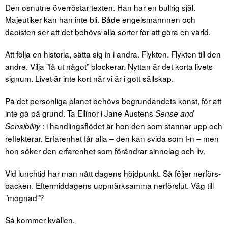
Den osnutne överröstar texten. Han har en bullrig själ.
Majeutiker kan han inte bli. Både engelsmannnen och
daoisten ser att det behövs alla sorter för att göra en värld.
Att följa en historia, sätta sig in i andra. Flykten. Flykten till den
andre. Vilja ”få ut något” blockerar. Nyttan är det korta livets
signum. Livet är inte kort när vi är i gott sällskap.
På det personliga planet behövs begrundandets konst, för att
inte gå på grund. Ta Ellinor i Jane Austens
Sense and
: i handlingsflödet är hon den som stannar upp och
Sensibility
reflekterar. Erfarenhet får alla – den kan svida som f-n – men
hon söker den erfarenhet som förändrar sinnelag och liv.
Vid lunchtid har man nått dagens höjdpunkt. Så följer nerförs­
backen. Eftermid­dagens uppmärksamma nerförslut. Väg till
”mognad”?
Så kommer kvällen.