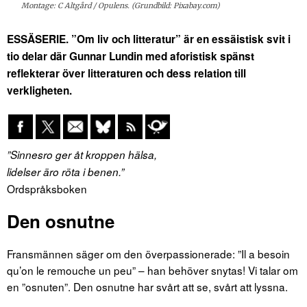
Montage: C Altgård / Opulens. (Grundbild: Pixabay.com)
ESSÄSERIE. ”Om liv och litteratur” är en essäistisk svit i
tio delar där Gunnar Lundin med aforistisk spänst
reflekterar över litteraturen och dess relation till
verkligheten.
”Sinnesro ger åt kroppen hälsa,
lidelser äro röta i benen.”
Ordspråksboken
Den osnutne
Fransmännen säger om den överpassionerade: ”Il a besoin
qu’on le remouche un peu” – han behöver snytas! Vi talar om
en ”osnuten”. Den osnutne har svårt att se, svårt att lyssna.