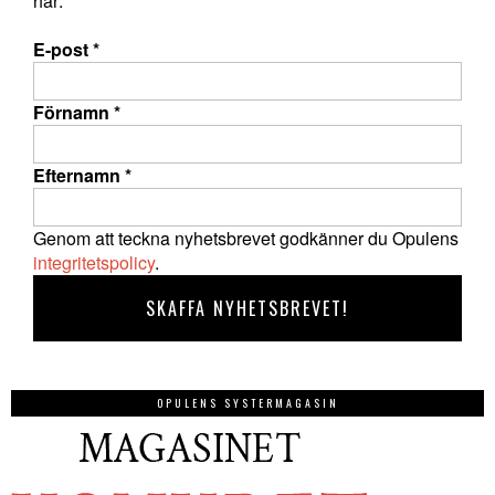
här:
E-post
*
Förnamn
*
Efternamn
*
Genom att teckna nyhetsbrevet godkänner du Opulens
integritetspolicy
.
OPULENS SYSTERMAGASIN