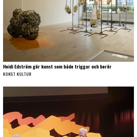
Heidi Edström gör konst som både triggar och berör
KONST
·
KULTUR