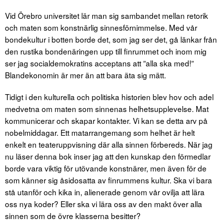
Vid Örebro universitet lär man sig sambandet mellan retorik
och maten som konstnärlig sinnesförnimmelse. Med vår
bondekultur i botten borde det, som jag ser det, gå länkar från
den rustika bondenäringen upp till finrummet och inom mig
ser jag socialdemokratins acceptans att ”alla ska med!”
Blandekonomin är mer än att bara äta sig mätt.
Tidigt i den kulturella och politiska historien blev hov och adel
medvetna om maten som sinnenas helhetsupplevelse. Mat
kommunicerar och skapar kontakter. Vi kan se detta arv på
nobelmiddagar. Ett matarrangemang som helhet är helt
enkelt en teateruppvisning där alla sinnen förbereds. När jag
nu läser denna bok inser jag att den kunskap den förmedlar
borde vara viktig för utövande konstnärer, men även för de
som känner sig åsidosatta av finrummens kultur. Ska vi bara
stå utanför och kika in, alienerade genom vår ovilja att lära
oss nya koder? Eller ska vi lära oss av den makt över alla
sinnen som de övre klasserna besitter?