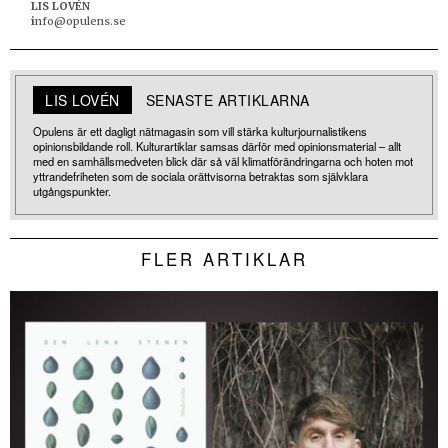
LIS LOVÉN
i
nfo@opulens.se
LIS LOVÉN
SENASTE ARTIKLARNA
Opulens är ett dagligt nätmagasin som vill stärka kulturjournalistikens
opinionsbildande roll. Kulturartiklar samsas därför med opinionsmaterial – allt
med en samhällsmedveten blick där så väl klimatförändringarna och hoten mot
yttrandefriheten som de sociala orättvisorna betraktas som självklara
utgångspunkter.
FLER ARTIKLAR