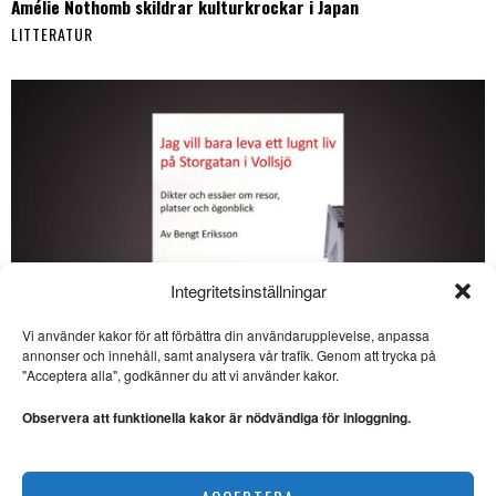
Amélie Nothomb skildrar kulturkrockar i Japan
LITTERATUR
Integritetsinställningar
Vi använder kakor för att förbättra din användarupplevelse, anpassa
SE ÄVEN
annonser och innehåll, samt analysera vår trafik. Genom att trycka på
"Acceptera alla", godkänner du att vi använder kakor.
Veckans DDR: Kulinarisk
kultur i socialismens
Observera att funktionella kakor är nödvändiga för inloggning.
namn
MATKULTUR. Veckans DDR
handlar den här gången om
Bengt Erikssons nya bok genomsyras av poesi
matkulturen i