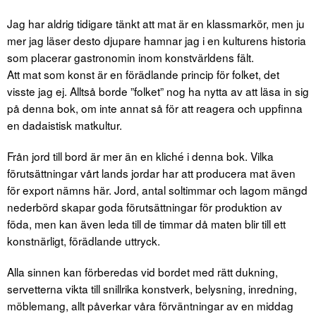
Jag har aldrig tidigare tänkt att mat är en klassmarkör, men ju
mer jag läser desto djupare hamnar jag i en kulturens historia
som placerar gastronomin inom konstvärldens fält.
Att mat som konst är en förädlande princip för folket, det
visste jag ej. Alltså borde ”folket” nog ha nytta av att läsa in sig
på denna bok, om inte annat så för att reagera och uppfinna
en dadaistisk matkultur.
Från jord till bord är mer än en kliché i denna bok. Vilka
förutsättningar vårt lands jordar har att producera mat även
för export nämns här. Jord, antal soltimmar och lagom mängd
nederbörd skapar goda förutsättningar för produktion av
föda, men kan även leda till de timmar då maten blir till ett
konstnärligt, förädlande uttryck.
Alla sinnen kan förberedas vid bordet med rätt dukning,
servetterna vikta till snillrika konstverk, belysning, inredning,
möblemang, allt påverkar våra förväntningar av en middag