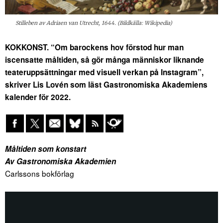
Stilleben av Adriaen van Utrecht, 1644. (Bildkälla: Wikipedia)
KOKKONST. “Om barockens hov f
örstod hur man
iscensatte m
åltiden, s
å g
ö
r m
å
nga m
ä
nniskor liknande
teaterupps
ä
ttningar med visuell verkan p
å
Instagram”,
skriver Lis Lovén som läst Gastronomiska Akademiens
kalender för 2022.
Måltiden som konstart
Av Gastronomiska Akademien
Carlssons bokförlag