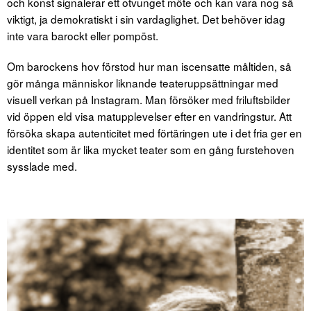
och konst signalerar ett otvunget möte och kan vara nog så
viktigt, ja demokratiskt i sin vardaglighet. Det behöver idag
inte vara barockt eller pompöst.
Om barockens hov f
örstod hur man iscensatte m
åltiden, s
å
g
ö
r m
å
nga m
ä
nniskor liknande teaterupps
ä
ttningar med
visuell verkan p
å
Instagram.
Man försöker med friluftsbilder
vid öppen eld visa matupplevelser efter en vandringstur. Att
försöka skapa autenticitet med förtäringen ute i det fria ger en
identitet som är lika mycket teater som en gång furstehoven
sysslade med.