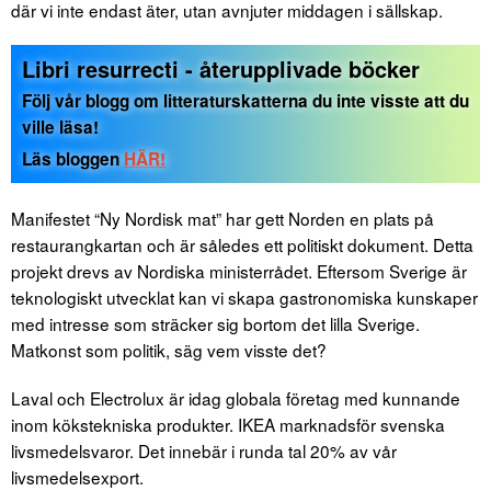
där vi inte endast äter, utan avnjuter middagen i sällskap.
Libri resurrecti - återupplivade böcker
Följ vår blogg om litteraturskatterna du inte visste att du
ville läsa!
Läs bloggen
HÄR!
Manifestet “Ny Nordisk mat” har gett Norden en plats på
restaurangkartan och är således ett politiskt dokument. Detta
projekt drevs av Nordiska ministerrådet. Eftersom Sverige är
teknologiskt utvecklat kan vi skapa gastronomiska kunskaper
med intresse som sträcker sig bortom det lilla Sverige.
Matkonst som politik, säg vem visste det?
Laval och Electrolux är idag globala företag med kunnande
inom kökstekniska produkter. IKEA marknadsför svenska
livsmedelsvaror. Det innebär i runda tal 20% av vår
livsmedelsexport.