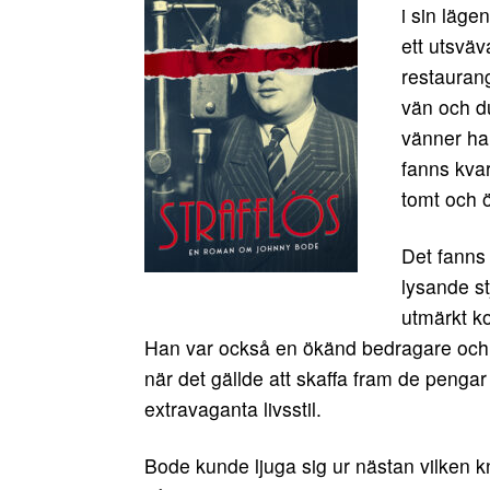
i sin läg
ett utsväv
restaurang
vän och d
vänner han
fanns kvar
tomt och ö
Det fanns 
lysande s
utmärkt k
Han var också en ökänd bedragare och e
när det gällde att skaffa fram de pengar
extravaganta livsstil.
Bode kunde ljuga sig ur nästan vilken k