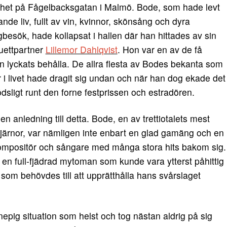
enhet på Fågelbacksgatan i Malmö. Bode, som hade levt
ande liv, fullt av vin, kvinnor, skönsång och dyra
besök, hade kollapsat i hallen där han hittades av sin
uettpartner
Lillemor Dahlqvist
. Hon var en av de få
 lyckats behålla. De allra flesta av Bodes bekanta som
 i livet hade dragit sig undan och när han dog ekade det
dsligt runt den forne festprissen och estradören.
en anledning till detta. Bode, en av trettiotalets mest
tjärnor, var nämligen inte enbart en glad gamäng och en
ompositör och sångare med många stora hits bakom sig.
n full-fjädrad mytoman som kunde vara ytterst påhittig
 som behövdes till att upprätthålla hans svårslaget
nepig situation som helst och tog nästan aldrig på sig