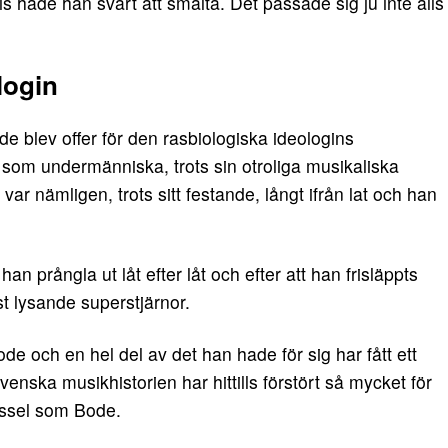
is hade han svårt att smälta. Det passade sig ju inte alls
login
e blev offer för den rasbiologiska ideologins
 som undermänniska, trots sin otroliga musikaliska
ar nämligen, trots sitt festande, långt ifrån lat och han
n prångla ut låt efter låt och efter att han frisläppts
t lysande superstjärnor.
e och en hel del av det han hade för sig har fått ett
venska musikhistorien har hittills förstört så mycket för
rassel som Bode.