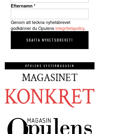
Efternamn
*
Genom att teckna nyhetsbrevet
godkänner du Opulens
integritetspolicy
.
OPULENS SYSTERMAGASIN