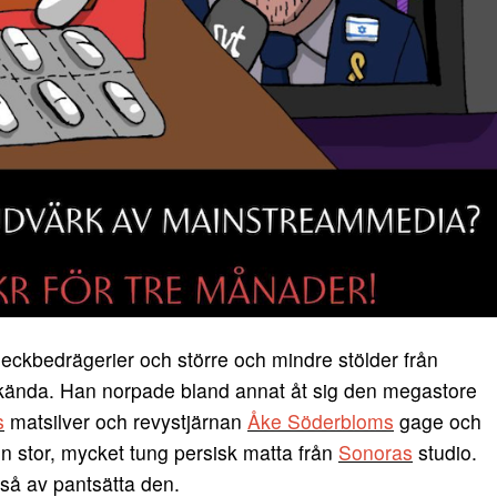
ckbedrägerier och större och mindre stölder från
kända. Han norpade bland annat åt sig den megastore
s
matsilver och revystjärnan
Åke Söderbloms
gage och
n stor, mycket tung persisk matta från
Sonoras
studio.
så av pantsätta den.