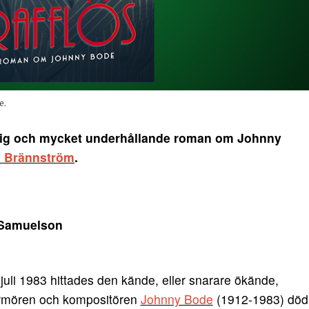
e.
arlig och mycket underhållande roman om Johnny
h Brännström
.
 Samuelson
v juli 1983 hittades den kände, eller snarare ökände,
rmören och kompositören
Johnny Bode
(1912-1983) död