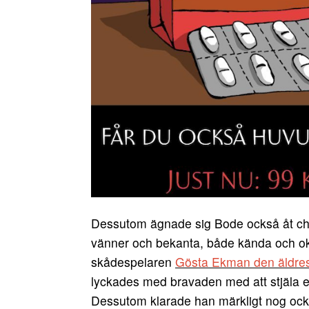
Dessutom ägnade sig Bode också åt che
vänner och bekanta, både kända och o
skådespelaren
Gösta Ekman den äldre
lyckades med bravaden med att stjäla e
Dessutom klarade han märkligt nog ock