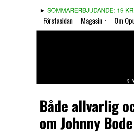
SOMMARERBJUDANDE: 19 KR 
Förstasidan
Magasin
Om Opu
S
Både allvarlig 
om Johnny Bode