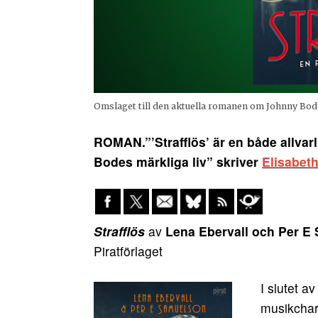
Omslaget till den aktuella romanen om Johnny Bod
ROMAN.”’Strafflös’ är en både allv
Bodes märkliga liv” skriver
Elisabet
Strafflös
av
Lena Ebervall och Per E
Piratförlaget
I slutet a
musikcha