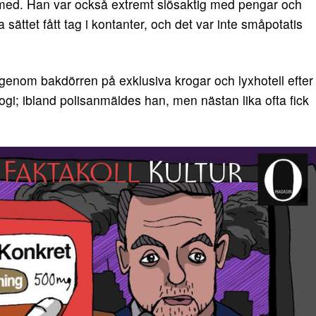
ll med. Han var också extremt slösaktig med pengar och
a sättet fått tag i kontanter, och det var inte småpotatis
genom bakdörren på exklusiva krogar och lyxhotell efter
logi; ibland polisanmäldes han, men nästan lika ofta fick