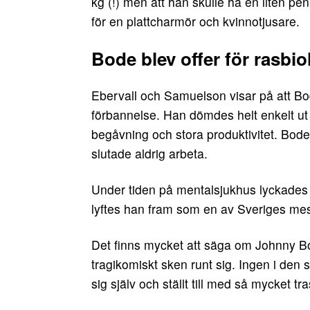
kg (!) men att han skulle ha en liten pen
för en plattcharmör och kvinnotjusare.
Bode blev offer för rasbio
Ebervall och Samuelson visar på att Bod
förbannelse. Han dömdes helt enkelt ut
begåvning och stora produktivitet. Bode v
slutade aldrig arbeta.
Under tiden på mentalsjukhus lyckades ha
lyftes han fram som en av Sveriges mes
Det finns mycket att säga om Johnny Bod
tragikomiskt sken runt sig. Ingen i den s
sig själv och ställt till med så mycket t