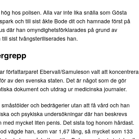
hög hos polisen. Alla var inte lika snälla som Gösta
ark och till sist åkte Bode dit och hamnade först på
s där han omyndighetsförklarades på grund av
ll sist tvångsteriliserades han.
ergrepp
ar författarparet Ebervall/Samuleson valt att koncentrera
 för av den svenska staten. Det är något som de gör
tiska dokument och utdrag ur medicinska journaler.
r småstölder och bedrägerier utan att få vård och han
ysiska och psykiska undersökningar där han beskrevs
in med mycket liten penis. Det sista tog honom hårdast.
eriod vägde han, som var 1,67 lång, så mycket som 133