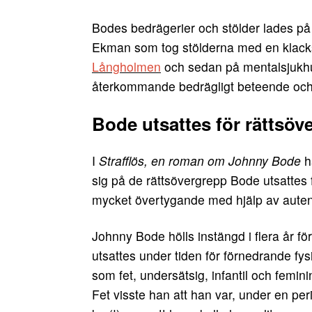
Bodes bedrägerier och stölder lades på 
Ekman som tog stölderna med en klacksp
Långholmen
och sedan på mentalsjukhu
återkommande bedrägligt beteende och ti
Bode utsattes för rättsöv
I
Strafflös, en roman om Johnny Bode
h
sig på de rättsövergrepp Bode utsattes
mycket övertygande med hjälp av auten
Johnny Bode hölls instängd i flera år fö
utsattes under tiden för förnedrande f
som fet, undersätsig, infantil och femin
Fet visste han att han var, under en p