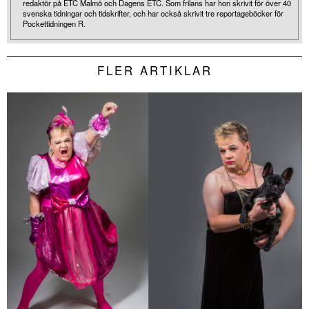
redaktör på ETC Malmö och Dagens ETC. Som frilans har hon skrivit för över 40
svenska tidningar och tidskrifter, och har också skrivit tre reportageböcker för
Pockettidningen R.
FLER ARTIKLAR