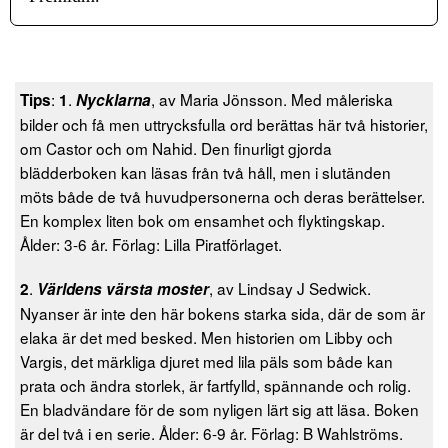
:
.
, av Maria Jönsson. Med måleriska
Tips
1
Nycklarna
bilder och få men uttrycksfulla ord berättas här två historier,
om Castor och om Nahid. Den finurligt gjorda
blädderboken kan läsas från två håll, men i slutänden
möts både de två huvudpersonerna och deras berättelser.
En komplex liten bok om ensamhet och flyktingskap.
Ålder: 3-6 år. Förlag: Lilla Piratförlaget.
.
, av Lindsay J Sedwick.
2
Världens värsta moster
Nyanser är inte den här bokens starka sida, där de som är
elaka är det med besked. Men historien om Libby och
Vargis, det märkliga djuret med lila päls som både kan
prata och ändra storlek, är fartfylld, spännande och rolig.
En bladvändare för de som nyligen lärt sig att läsa. Boken
är del två i en serie. Ålder: 6-9 år. Förlag: B Wahlströms.