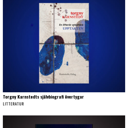
Torgny Karnstedts självbiografi övertygar
LITTERATUR