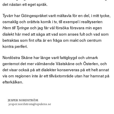
det nästan ett eget språk.
Tyvärr har Göingespråket varit måltavla för en del, i mitt tycke,
osmaklig och orättvis komik i tv, till exempel i realityserien
och jag får väl försöka försvara min egen
Hem till Tyringe
dialekt här med att säga att vad som anses fult och vad som
betraktas som fint ofta är en fråga om makt och centrum
kontra periferi.
Nordöstra Skåne har länge varit fattigbygd och utmark
gentemot det mer välmående Västskåne och Österlen, och
det visar också på att dialekter konserveras på ett helt annat
vis om regionen inte är ett tillväxtområde utan har hamnat på
efterkälken.
JESPER NORDSTRÖM
jesper.nordstrom@opulens.se