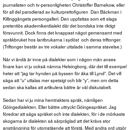
journalisten och tv-personligheten Christoffer Barnekow, eller
för all del parodierad av kulturprettofiguren Dan Bäckman i
Killinggängets persongalleri. Den uppfattas som ett slags
pretentiös akademikerdialekt där det bondska inte riktigt
försvunnit. Dock finns det knappast något gemensamt med
språkbruket hos lantbrukarna i sydöst och deras triftonger.
(Triftonger består av tre vokaler uttalade i samma stavelse.)
När vi ändå är inne på dialekter som i någon mån anses
finare kan vi ju också nämna Helsingborg, där det till exempel
heter att ”jag tar hynden på byssen för åka till Lynd”. Det vill
säga att ”u” uttalas mer spetsigt och blir ”y”, men om detta
sedan ska kallas att artikulera bättre är väl diskutabelt.
Sedan har vi ju mina hemtrakters språk, nämligen
Göingedialekten. Eller bättre uttryckt Göingespråket. Jag
föredrar att säga språket och inte dialekten, för i de mörkaste
skogarna är dialekten så särpräglad att det krävs stor
ansträngning för utomstående att förstå. Med andra ord utgör