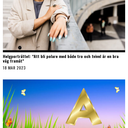
Helgporträttet: “Att bli polare med både tro och tvivel är en bra
väg framåt”
18 MAR 2023