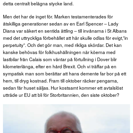
detta centralt belägna stycke land.
Men det har de inget för. Marken testamenterades för
åtskilliga generationer sedan av en Earl Spencer – Lady
Diana var säkert en sentida ättling – till invånarna i St Albans
med det uttryckliga förbehållet att här skulle odlas för evigt,”in
perpetuity”. Och det gör man, med rikliga skördar. Det kan
kanske behövas för folkhushållningen när köerna med
lastbilar från Calais som väntar på förtullning i Dover blir
kilometerlånga, efter en hård Brexit. Och vi träffar på en
sympatisk man som berättar att hans demente far bor på ett
hem, till dryg kostnad. Fram till oktober räcker pengarna,
sedan får huset säljas. Hur kostsamt kommer ett avtalslöst
utträde ur EU att bli för Storbritannien, den siste oktober?