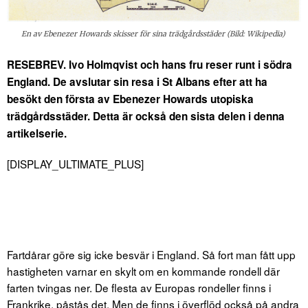
En av Ebenezer Howards skisser för sina trädgårdsstäder (Bild: Wikipedia)
RESEBREV. Ivo Holmqvist och hans fru reser runt i södra
England. De avslutar sin resa i St Albans efter att ha
besökt den första av Ebenezer Howards utopiska
trädgårdsstäder. Detta är också den sista delen i denna
artikelserie.
[DISPLAY_ULTIMATE_PLUS]
Fartdårar göre sig icke besvär i England. Så fort man fått upp
hastigheten varnar en skylt om en kommande rondell där
farten tvingas ner. De flesta av Europas rondeller finns i
Frankrike, påstås det. Men de finns i överflöd också på andra