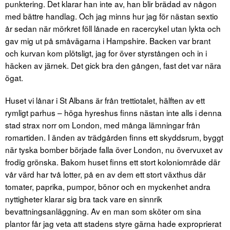
punktering. Det klarar han inte av, han blir brädad av någon
med bättre handlag. Och jag minns hur jag för nästan sextio
år sedan när mörkret föll lånade en racercykel utan lykta och
gav mig ut på småvägarna i Hampshire. Backen var brant
och kurvan kom plötsligt, jag for över styrstången och in i
häcken av järnek. Det gick bra den gången, fast det var nära
ögat.
Huset vi lånar i St Albans är från trettiotalet, hälften av ett
rymligt parhus – höga hyreshus finns nästan inte alls i denna
stad strax norr om London, med många lämningar från
romartiden. I änden av trädgården finns ett skyddsrum, byggt
när tyska bomber började falla över London, nu övervuxet av
frodig grönska. Bakom huset finns ett stort koloniområde där
vår värd har två lotter, på en av dem ett stort växthus där
tomater, paprika, pumpor, bönor och en myckenhet andra
nyttigheter klarar sig bra tack vare en sinnrik
bevattningsanläggning. Av en man som sköter om sina
plantor får jag veta att stadens styre gärna hade exproprierat