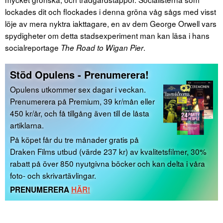
lockades dit och flockades i denna gröna våg sågs med visst
löje av mera nyktra iakttagare, en av dem George Orwell vars
spydigheter om detta stadsexperiment man kan läsa i hans
socialreportage
.
The Road to Wigan Pier
Stöd Opulens - Prenumerera!
Opulens utkommer sex dagar i veckan.
Prenumerera på Premium, 39 kr/mån eller
450 kr/år, och få tillgång även till de låsta
artiklarna.
På köpet får du tre månader gratis på
Draken Films utbud (värde 237 kr) av kvalitetsfilmer, 30%
rabatt på över 850 nyutgivna böcker och kan delta i våra
foto- och skrivartävlingar.
PRENUMERERA
HÄR!