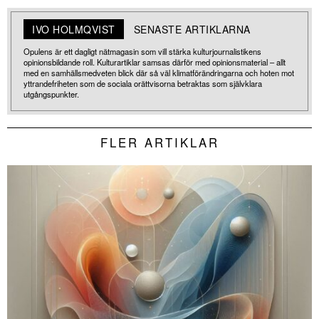
IVO HOLMQVIST
SENASTE ARTIKLARNA
Opulens är ett dagligt nätmagasin som vill stärka kulturjournalistikens
opinionsbildande roll. Kulturartiklar samsas därför med opinionsmaterial – allt
med en samhällsmedveten blick där så väl klimatförändringarna och hoten mot
yttrandefriheten som de sociala orättvisorna betraktas som självklara
utgångspunkter.
FLER ARTIKLAR