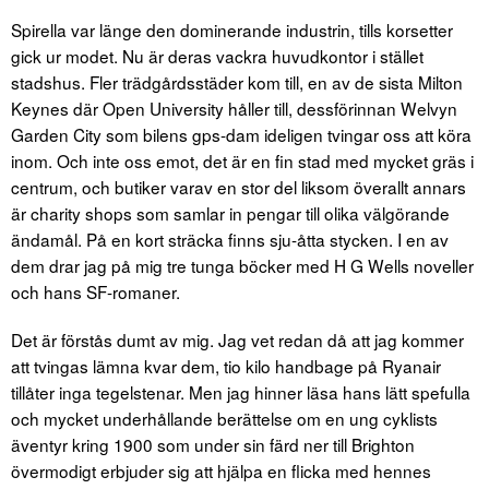
Spirella var länge den dominerande industrin, tills korsetter
gick ur modet. Nu är deras vackra huvudkontor i stället
stadshus. Fler trädgårdsstäder kom till, en av de sista Milton
Keynes där Open University håller till, dessförinnan Welvyn
Garden City som bilens gps-dam ideligen tvingar oss att köra
inom. Och inte oss emot, det är en fin stad med mycket gräs i
centrum, och butiker varav en stor del liksom överallt annars
är charity shops som samlar in pengar till olika välgörande
ändamål. På en kort sträcka finns sju-åtta stycken. I en av
dem drar jag på mig tre tunga böcker med H G Wells noveller
och hans SF-romaner.
Det är förstås dumt av mig. Jag vet redan då att jag kommer
att tvingas lämna kvar dem, tio kilo handbage på Ryanair
tillåter inga tegelstenar. Men jag hinner läsa hans lätt spefulla
och mycket underhållande berättelse om en ung cyklists
äventyr kring 1900 som under sin färd ner till Brighton
övermodigt erbjuder sig att hjälpa en flicka med hennes