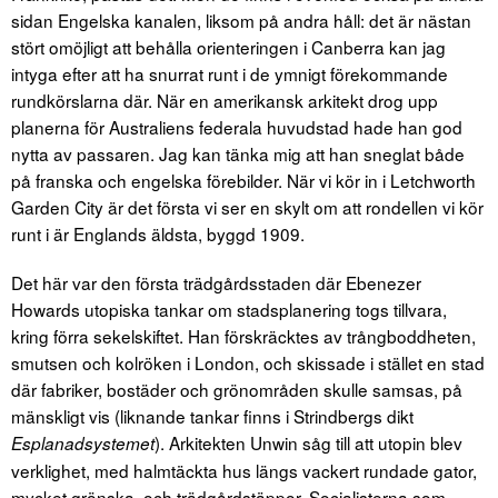
sidan Engelska kanalen, liksom på andra håll: det är nästan
stört omöjligt att behålla orienteringen i Canberra kan jag
intyga efter att ha snurrat runt i de ymnigt förekommande
rundkörslarna där. När en amerikansk arkitekt drog upp
planerna för Australiens federala huvudstad hade han god
nytta av passaren. Jag kan tänka mig att han sneglat både
på franska och engelska förebilder. När vi kör in i Letchworth
Garden City är det första vi ser en skylt om att rondellen vi kör
runt i är Englands äldsta, byggd 1909.
Det här var den första trädgårdsstaden där Ebenezer
Howards utopiska tankar om stadsplanering togs tillvara,
kring förra sekelskiftet. Han förskräcktes av trångboddheten,
smutsen och kolröken i London, och skissade i stället en stad
där fabriker, bostäder och grönområden skulle samsas, på
mänskligt vis (liknande tankar finns i Strindbergs dikt
). Arkitekten Unwin såg till att utopin blev
Esplanadsystemet
verklighet, med halmtäckta hus längs vackert rundade gator,
mycket grönska, och trädgårdstäppor. Socialisterna som