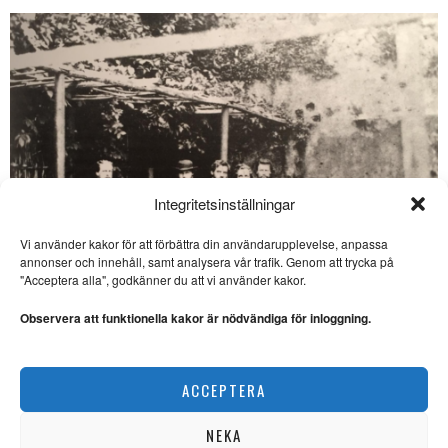
Integritetsinställningar
Vi använder kakor för att förbättra din användarupplevelse, anpassa
annonser och innehåll, samt analysera vår trafik. Genom att trycka på
SE ÄVEN
"Acceptera alla", godkänner du att vi använder kakor.
Är du hund- eller
kattmänniska?
Observera att funktionella kakor är nödvändiga för inloggning.
HUSDJUR. Frågan ”Är du
hund- eller kattmänniska?” är
vanligt förekommande.
Internationellt kultursamarbete hotas av nedläggning
ACCEPTERA
KULTUR
Gussy: ”Miss Antropen”
MUSIK. Gussy Löwenhielm
NEKA
möter våren med musik, men