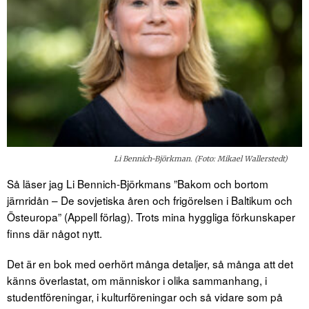
Li Bennich-Björkman. (Foto: Mikael Wallerstedt)
Så läser jag Li Bennich-Björkmans ”Bakom och bortom
järnridån – De sovjetiska åren och frigörelsen i Baltikum och
Östeuropa” (Appell förlag). Trots mina hyggliga förkunskaper
finns där något nytt.
Det är en bok med oerhört många detaljer, så många att det
känns överlastat, om människor i olika sammanhang, i
studentföreningar, i kulturföreningar och så vidare som på