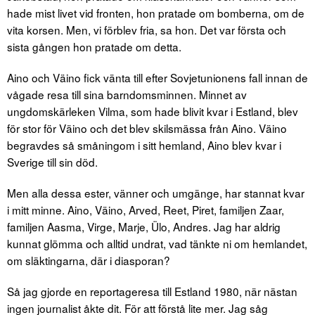
hade mist livet vid fronten, hon pratade om bomberna, om de
vita korsen. Men, vi förblev fria, sa hon. Det var första och
sista gången hon pratade om detta.
Aino och Väino fick vänta till efter Sovjetunionens fall innan de
vågade resa till sina barndomsminnen. Minnet av
ungdomskärleken Vilma, som hade blivit kvar i Estland, blev
för stor för Väino och det blev skilsmässa från Aino. Väino
begravdes så småningom i sitt hemland, Aino blev kvar i
Sverige till sin död.
Men alla dessa ester, vänner och umgänge, har stannat kvar
i mitt minne. Aino, Väino, Arved, Reet, Piret, familjen Zaar,
familjen Aasma, Virge, Marje, Ülo, Andres. Jag har aldrig
kunnat glömma och alltid undrat, vad tänkte ni om hemlandet,
om släktingarna, där i diasporan?
Så jag gjorde en reportageresa till Estland 1980, när nästan
ingen journalist åkte dit. För att förstå lite mer. Jag såg