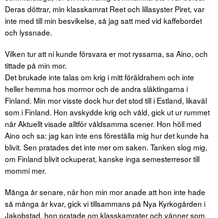
Deras döttrar, min klasskamrat Reet och lillasyster Piret, var
inte med till min besvikelse, så jag satt med vid kaffebordet
och lyssnade.
Vilken tur att ni kunde försvara er mot ryssarna, sa Aino, och
tittade på min mor.
Det brukade inte talas om krig i mitt föräldrahem och inte
heller hemma hos mormor och de andra släktingarna i
Finland. Min mor visste dock hur det stod till i Estland, likaväl
som i Finland. Hon avskydde krig och våld, gick ut ur rummet
när Aktuellt visade alltför våldsamma scener. Hon höll med
Aino och sa: jag kan inte ens föreställa mig hur det kunde ha
blivit. Sen pratades det inte mer om saken. Tanken slog mig,
om Finland blivit ockuperat, kanske inga semesterresor till
mommi mer.
Många år senare, när hon min mor anade att hon inte hade
så många år kvar, gick vi tillsammans på Nya Kyrkogården i
Jakobstad, hon pratade om klasskamrater och vänner som