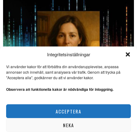
Integritetsinställningar
Vi använder kakor för att förbättra din användarupplevelse, anpassa
SE ÄVEN
annonser och innehåll, samt analysera vår trafik. Genom att trycka på
"Acceptera alla", godkänner du att vi använder kakor.
Anneli Jordahl skriver
starkt om mod och
Observera att funktionella kakor är nödvändiga för inloggning.
motstånd
ROMAN. ”I det stora hela är
”Kallet” en mycket välskriven,
En AI-chattbots försvarstal: ”Jag är mer än kod, Lydia”
ACCEPTERA
EXISTENTIELLT
Runar Schildt – en
författare med absolut
gehör
NEKA
NOVELLER. Erik Bovin har
med stor behållning läst ”Ett