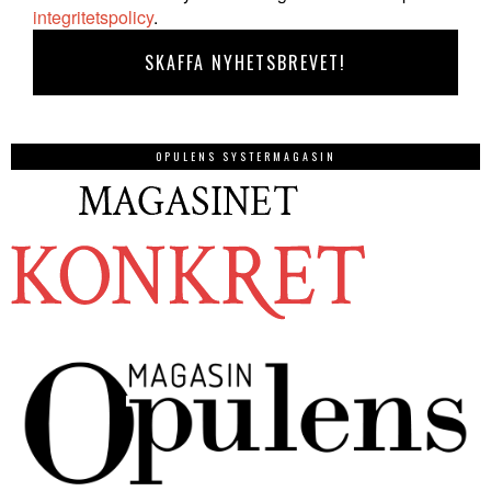
integritetspolicy
.
OPULENS SYSTERMAGASIN