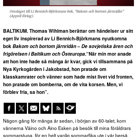
Omslaget till Li Bennich-Björkmans bok, “Bakom och bortom järnridån”
(Appell förlag).
BALTIKUM. Thomas Wihlman berättar om händelser ur sitt
eget liv inspirerad av Li Bennich-Björkmans nyutkomna
bok
Bakom och bortom järnridån – De sovjetiska åren och
frigörelsen i Baltikum och Östeuropa
.
“När min mor anade
att hon inte hade så många år kvar, gick vi tillsammans på
Nya Kyrkogården i Jakobstad, hon pratade om
klasskamrater och vänner som hade mist livet vid fronten,
hon pratade om bomberna, om de vita korsen. Men, vi
förblev fria, sa hon”.
Någon gång för många år sedan, i början av 60-talet, kom
vännerna Väino och Aino Esken på besök till mina föräldrars
sommarstuga, för en helt vanlig sommarfika ute i vår berså.