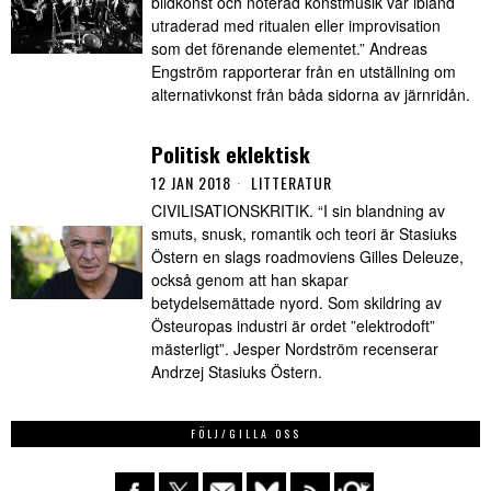
bildkonst och noterad konstmusik var ibland
utraderad med ritualen eller improvisation
som det förenande elementet.” Andreas
Engström rapporterar från en utställning om
alternativkonst från båda sidorna av järnridån.
Politisk eklektisk
12 JAN 2018
LITTERATUR
CIVILISATIONSKRITIK. “I sin blandning av
smuts, snusk, romantik och teori är Stasiuks
Östern en slags roadmoviens Gilles Deleuze,
också genom att han skapar
betydelsemättade nyord. Som skildring av
Östeuropas industri är ordet ”elektrodoft”
mästerligt”. Jesper Nordström recenserar
Andrzej Stasiuks Östern.
FÖLJ/GILLA OSS