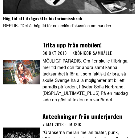
Hög tid att ifrågasätta historiemissbruk
REPLIK. “Det är hög tid för en seriös diskussion om hur den
Titta upp från mobilen!
30 OKT 2018
KRÖNIKOR
·
SAMHÄLLE
MÖJLIGT PARADIS. Om fler skulle tillbringa
mer tid med och för andra samt känna
tacksamhet inför allt som faktiskt är bra, så
skulle Sverige ha alla möjligheter att bli ett
paradis på jorden, hävdar Sofia Nerbrand.
[DISPLAY_ULTIMATE_PLUS] På en middag
lade en gäst ut texten om varför det
Anteckningar från underjorden
7 MAJ 2018
MUSIK
”Gränserna mellan mellan teater, punk,