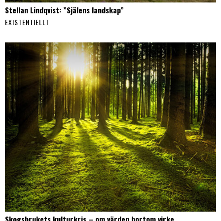
Stellan Lindqvist: ”Själens landskap”
EXISTENTIELLT
Skogsbrukets kulturkris – om värden bortom virke