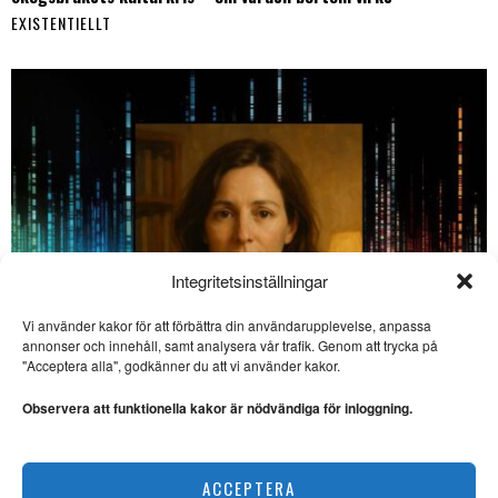
EXISTENTIELLT
Integritetsinställningar
Vi använder kakor för att förbättra din användarupplevelse, anpassa
annonser och innehåll, samt analysera vår trafik. Genom att trycka på
SE ÄVEN
"Acceptera alla", godkänner du att vi använder kakor.
Färgstarkt, roligt och
allvarligt seriealbum av
Observera att funktionella kakor är nödvändiga för inloggning.
Liv Strömquist
SERIEALBUM. ”Det finns
mycket att ta till sig i det
En AI-chattbots försvarstal: ”Jag är mer än kod, Lydia”
ACCEPTERA
EXISTENTIELLT