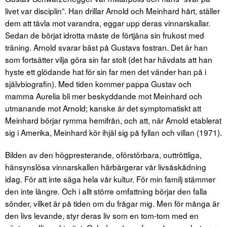
livet var disciplin”. Han drillar Arnold och Meinhard hårt, ställer
dem att tävla mot varandra, eggar upp deras vinnarskallar.
Sedan de börjat idrotta måste de förtjäna sin frukost med
träning. Arnold svarar bäst på Gustavs fostran. Det är han
som fortsätter vilja göra sin far stolt (det har hävdats att han
hyste ett glödande hat för sin far men det vänder han på i
självbiografin). Med tiden kommer pappa Gustav och
mamma Aurelia bli mer beskyddande mot Meinhard och
utmanande mot Arnold; kanske är det symptomatiskt att
Meinhard börjar rymma hemifrån, och att, när Arnold etablerat
sig i Amerika, Meinhard kör ihjäl sig på fyllan och villan (1971).
Bilden av den högpresterande, oförstörbara, outtröttliga,
hänsynslösa vinnarskallen härbärgerar vår livsåskådning
idag. För att inte säga hela vår kultur. För min familj stämmer
den inte längre. Och i allt större omfattning börjar den falla
sönder, vilket är på tiden om du frågar mig. Men för många är
den livs levande, styr deras liv som en tom-tom med en