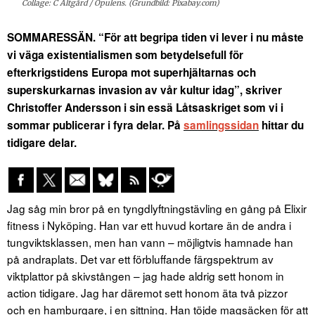
Collage: C Altgård / Opulens. (Grundbild: Pixabay.com)
SOMMARESSÄN. “För att begripa tiden vi lever i nu måste
vi väga existentialismen som betydelsefull för
efterkrigstidens Europa mot superhjältarnas och
superskurkarnas invasion av vår kultur idag”, skriver
Christoffer Andersson i sin essä Låtsaskriget som vi i
sommar publicerar i fyra delar. På
samlingssidan
hittar du
tidigare delar.
Jag såg min bror på en tyngdlyftningstävling en gång på Elixir
fitness i Nyköping. Han var ett huvud kortare än de andra i
tungviktsklassen, men han vann – möjligtvis hamnade han
på andraplats. Det var ett förbluffande färgspektrum av
viktplattor på skivstången – jag hade aldrig sett honom in
action tidigare. Jag har däremot sett honom äta två pizzor
och en hamburgare, i en sittning. Han töjde magsäcken för att