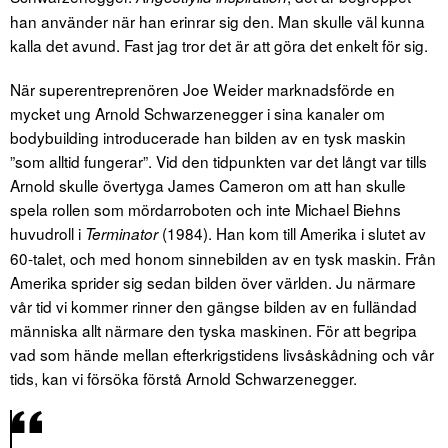
han använder när han erinrar sig den. Man skulle väl kunna
kalla det avund. Fast jag tror det är att göra det enkelt för sig.
När superentreprenören Joe Weider marknadsförde en
mycket ung Arnold Schwarzenegger i sina kanaler om
bodybuilding introducerade han bilden av en tysk maskin
”som alltid fungerar”. Vid den tidpunkten var det långt var tills
Arnold skulle övertyga James Cameron om att han skulle
spela rollen som mördarroboten och inte Michael Biehns
huvudroll i
(1984). Han kom till Amerika i slutet av
Terminator
60-talet, och med honom sinnebilden av en tysk maskin. Från
Amerika sprider sig sedan bilden över världen. Ju närmare
vår tid vi kommer rinner den gängse bilden av en fulländad
människa allt närmare den tyska maskinen. För att begripa
vad som hände mellan efterkrigstidens livsåskådning och vår
tids, kan vi försöka förstå Arnold Schwarzenegger.