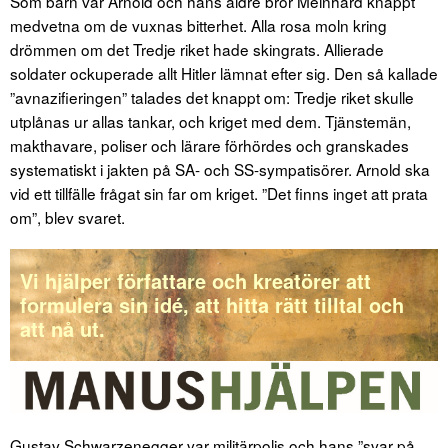
Som barn var Arnold och hans äldre bror Meinhard knappt
medvetna om de vuxnas bitterhet. Alla rosa moln kring
drömmen om det Tredje riket hade skingrats. Allierade
soldater ockuperade allt Hitler lämnat efter sig. Den så kallade
”avnazifieringen” talades det knappt om: Tredje riket skulle
utplånas ur allas tankar, och kriget med dem. Tjänstemän,
makthavare, poliser och lärare förhördes och granskades
systematiskt i jakten på SA- och SS-sympatisörer. Arnold ska
vid ett tillfälle frågat sin far om kriget. ”Det finns inget att prata
om”, blev svaret.
Vi hjälper författare och kreatörer att
formulera sin idé, att hitta rätt tilltal och
att nå ut.
Gustav Schwarzenegger var militärpolis och hans ”svar på