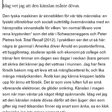
Idag vet jag att den känslan måste dövas.
Den tyska maskinen är sinnebilden för vår tids människa: en
fysiskt oförstörbar och socialt outtröttlig övermänniska med en
hänsynslös vinnarskalle för vilken “en normal tillvaro vore
rena kryptoniten” som det står i Schwarzeneggers och Peter
Pietres bok
(2012). I praktiken ser det ut så här:
Total Recall
några år gammal i Amerika driver Arnold en postorderfirma,
ett byggföretag, studerar språk och ekonomi på college och
tränar fem timmar om dagen sex dagar i veckan (bara genom
att skriva det känner jag det vattnas i munnen. Jag har flera
försök bakom mig att leva ett så mångfacetterat liv, och lika
många misslyckanden. Ändå kan jag känna kroppen ladda
upp för ännu ett försök. Det är som vore luften full av små
vibrerande elektroner, de glöder omkring. Känslan i magen
som när man väntar på något riktigt spännande. Idag vet jag
att den känslan måste dövas därför att den ljuger: den som
gifter sig med tidsandan finner sig snart som änka, sa en klok
människa jag inte minns namnet på).