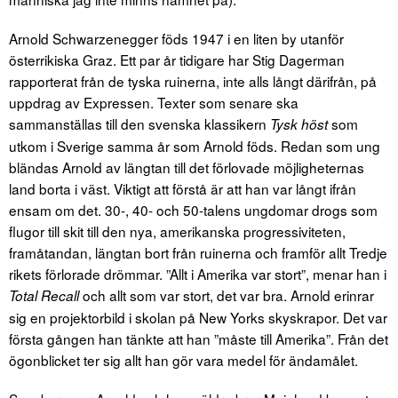
Arnold Schwarzenegger föds 1947 i en liten by utanför
österrikiska Graz. Ett par år tidigare har Stig Dagerman
rapporterat från de tyska ruinerna, inte alls långt därifrån, på
uppdrag av Expressen. Texter som senare ska
sammanställas till den svenska klassikern
som
Tysk höst
utkom i Sverige samma år som Arnold föds. Redan som ung
bländas Arnold av längtan till det förlovade möjligheternas
land borta i väst. Viktigt att förstå är att han var långt ifrån
ensam om det. 30-, 40- och 50-talens ungdomar drogs som
flugor till skit till den nya, amerikanska progressiviteten,
framåtandan, längtan bort från ruinerna och framför allt Tredje
rikets förlorade drömmar. ”Allt i Amerika var stort”, menar han i
och allt som var stort, det var bra. Arnold erinrar
Total Recall
sig en projektorbild i skolan på New Yorks skyskrapor. Det var
första gången han tänkte att han ”måste till Amerika”. Från det
ögonblicket ter sig allt han gör vara medel för ändamålet.