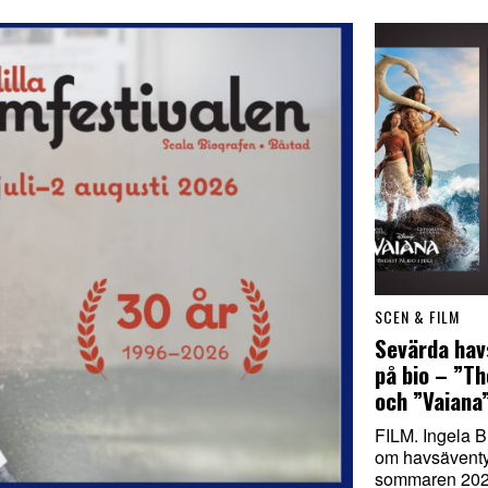
SCEN & FILM
Sevärda hav
på bio – ”T
och ”Vaiana
FILM. Ingela B
om havsäventy
sommaren 2026