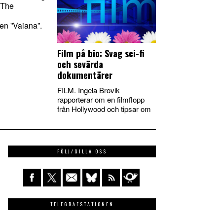
”The
gen ”Vaiana”.
Film på bio: Svag sci-fi
och sevärda
dokumentärer
FILM. Ingela Brovik
rapporterar om en filmflopp
från Hollywood och tipsar om
FÖLJ/GILLA OSS
TELEGRAFSTATIONEN