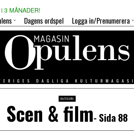
i 3 MÅNADER!
lens
Dagens ordspel
Logga in/Prenumerera
VERIGES DAGLIGA KULTURMAGAS
KATEGORI
Scen & film
- Sida 88