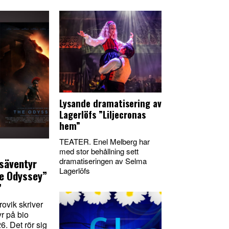
Lysande dramatisering av
Lagerlöfs ”Liljecronas
hem”
TEATER. Enel Melberg har
med stor behållning sett
säventyr
dramatiseringen av Selma
Lagerlöfs
he Odyssey”
”
rovik skriver
r på bio
. Det rör sig