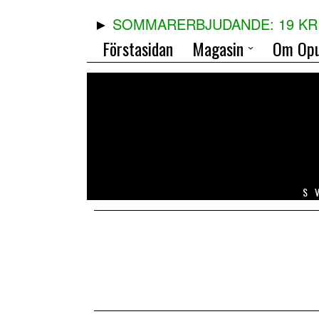
SOMMARERBJUDANDE: 19 KR 
Förstasidan
Magasin
Om Opu
S