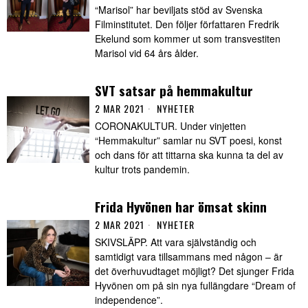
“Marisol” har beviljats stöd av Svenska
Filminstitutet. Den följer författaren Fredrik
Ekelund som kommer ut som transvestiten
Marisol vid 64 års ålder.
SVT satsar på hemmakultur
2 MAR 2021
NYHETER
CORONAKULTUR. Under vinjetten
“Hemmakultur” samlar nu SVT poesi, konst
och dans för att tittarna ska kunna ta del av
kultur trots pandemin.
Frida Hyvönen har ömsat skinn
2 MAR 2021
NYHETER
SKIVSLÄPP. Att vara självständig och
samtidigt vara tillsammans med någon – är
det överhuvudtaget möjligt? Det sjunger Frida
Hyvönen om på sin nya fullängdare “Dream of
independence”.