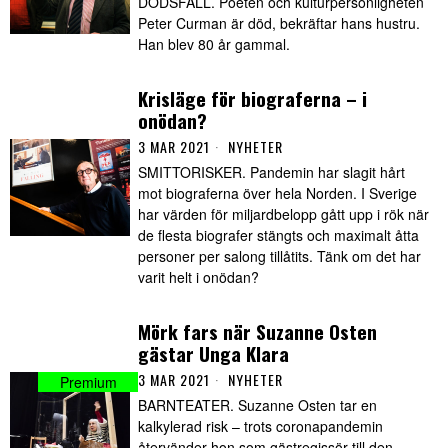
DÖDSFALL. Poeten och kulturpersonligheten
Peter Curman är död, bekräftar hans hustru.
Han blev 80 år gammal.
Krisläge för biograferna – i
onödan?
3 MAR 2021
NYHETER
SMITTORISKER. Pandemin har slagit hårt
mot biograferna över hela Norden. I Sverige
har värden för miljardbelopp gått upp i rök när
de flesta biografer stängts och maximalt åtta
personer per salong tillåtits. Tänk om det har
varit helt i onödan?
Mörk fars när Suzanne Osten
gästar Unga Klara
3 MAR 2021
NYHETER
BARNTEATER. Suzanne Osten tar en
kalkylerad risk – trots coronapandemin
återvänder hon som gästregissör till den