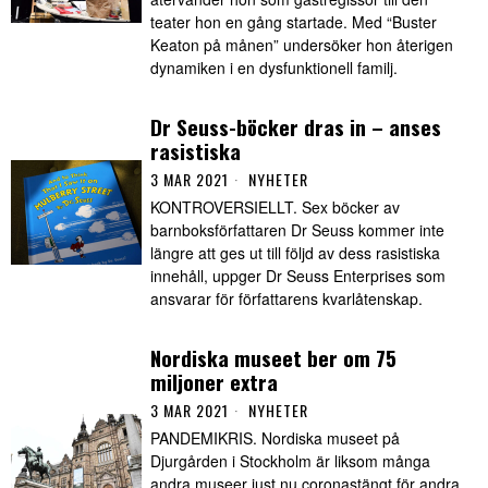
teater hon en gång startade. Med “Buster
Keaton på månen” undersöker hon återigen
dynamiken i en dysfunktionell familj.
Dr Seuss-böcker dras in – anses
rasistiska
3 MAR 2021
NYHETER
KONTROVERSIELLT. Sex böcker av
barnboksförfattaren Dr Seuss kommer inte
längre att ges ut till följd av dess rasistiska
innehåll, uppger Dr Seuss Enterprises som
ansvarar för författarens kvarlåtenskap.
Nordiska museet ber om 75
miljoner extra
3 MAR 2021
NYHETER
PANDEMIKRIS. Nordiska museet på
Djurgården i Stockholm är liksom många
andra museer just nu coronastängt för andra