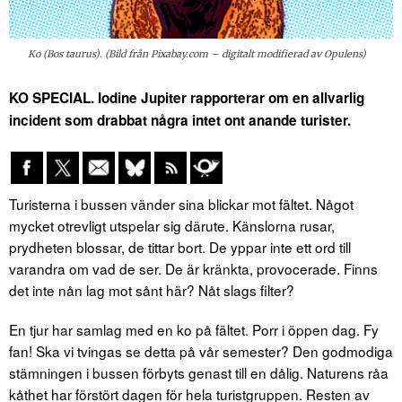
Ko (Bos taurus). (Bild från Pixabay.com – digitalt modifierad av Opulens)
KO SPECIAL. Iodine Jupiter rapporterar om en allvarlig
incident som drabbat några intet ont anande turister.
Turisterna i bussen vänder sina blickar mot fältet. Något
mycket otrevligt utspelar sig därute. Känslorna rusar,
prydheten blossar, de tittar bort. De yppar inte ett ord till
varandra om vad de ser. De är kränkta, provocerade. Finns
det inte nån lag mot sånt här? Nåt slags filter?
En tjur har samlag med en ko på fältet. Porr i öppen dag. Fy
fan! Ska vi tvingas se detta på vår semester? Den godmodiga
stämningen i bussen förbyts genast till en dålig. Naturens råa
kåthet har förstört dagen för hela turistgruppen. Resten av