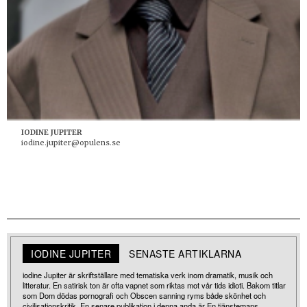
IODINE JUPITER
iodine.jupiter@opulens.se
IODINE JUPITER
SENASTE ARTIKLARNA
iodine Jupiter är skriftställare med tematiska verk inom dramatik, musik och
litteratur. En satirisk ton är ofta vapnet som riktas mot vår tids idioti. Bakom titlar
som Dom dödas pornografi och Obscen sanning ryms både skönhet och
civilisationskritik. En senare publikation i denna anda är En tjänstemans