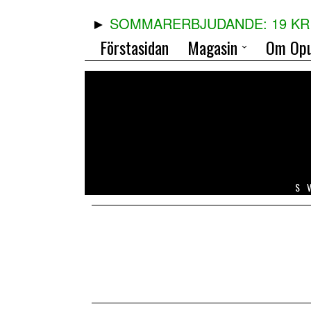
SOMMARERBJUDANDE: 19 KR 
Förstasidan
Magasin
Om Opu
S