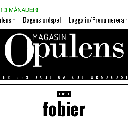
i 3 MÅNADER!
lens
Dagens ordspel
Logga in/Prenumerera
VERIGES DAGLIGA KULTURMAGAS
ETIKETT
fobier