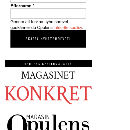
Efternamn
*
Genom att teckna nyhetsbrevet
godkänner du Opulens
integritetspolicy
.
OPULENS SYSTERMAGASIN