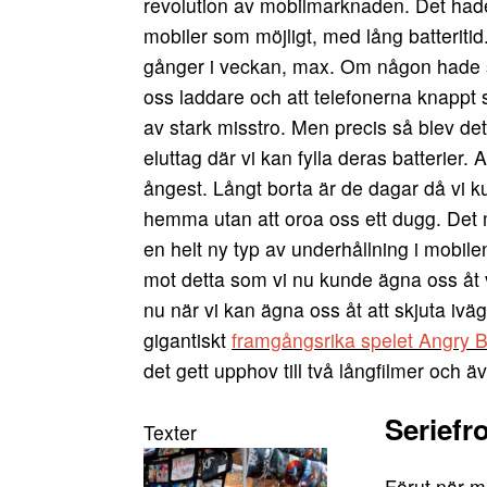
revolution av mobilmarknaden. Det hade t
mobiler som möjligt, med lång batteriti
gånger i veckan, max. Om någon hade si
oss laddare och att telefonerna knappt 
av stark misstro. Men precis så blev de
eluttag där vi kan fylla deras batterier. A
ångest. Långt borta är de dagar då vi
hemma utan att oroa oss ett dugg. Det
en helt ny typ av underhållning i mobile
mot detta som vi nu kunde ägna oss åt v
nu när vi kan ägna oss åt att skjuta iväg
gigantiskt
framgångsrika spelet Angry B
det gett upphov till två långfilmer och ä
Seriefr
Förut när m