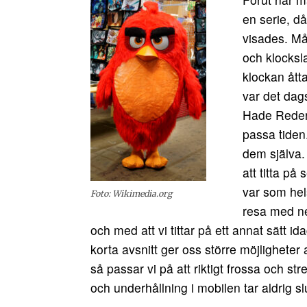
en serie, d
visades. Mån
och klocksla
klockan ått
var det dag
Hade Rederi
passa tiden
dem själva.
att titta på
var som hel
Foto: Wikimedia.org
resa med ne
och med att vi tittar på ett annat sätt id
korta avsnitt ger oss större möjligheter a
så passar vi på att riktigt frossa och st
och underhållning i mobilen tar aldrig sl