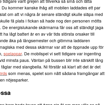
idigare varit grejen att tillverka så små och lätta
d. Du kommer kanske ihåg att mobilen laddades ett par
at om att vi några år senare ständigt skulle släpa med
skulle få plats i fickan så hade nog den personen mötts
t. De energislukande skärmarna får oss att ständigt jaga
tt ha lågt batteri är en av vår tids största orsaker till
 kunde åka på långsemester och glömma laddaren
 magiska med dessa skärmar var att de öppnade upp för
n,
spelappar
. De mobilspel vi sett tidigare var ingenting
id minsta paus. Väntan på bussen blir inte särskilt lång
 fåglar med slangbella. Ni förstår så klart att det är det
irds
som menas, spelet som nått sådana framgångar att
ven nöjesparker.
ossa
an bara hade teven att ägna sig åt om man ville se på