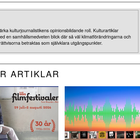
rka kulturjournalistikens opinionsbildande roll. Kulturartiklar
med en samhällsmedveten blick där så väl klimatförändringarna och
rättvisorna betraktas som självklara utgångspunkter.
R ARTIKLAR