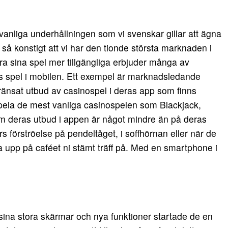
vanliga underhållningen som vi svenskar gillar att ägna
 så konstigt att vi har den tionde största marknaden i
öra sina spel mer tillgängliga erbjuder många av
as spel i mobilen. Ett exempel är marknadsledande
änsat utbud av casinospel i deras app som finns
 spela de mest vanliga casinospelen som Blackjack,
om deras utbud i appen är något mindre än på deras
förströelse på pendeltåget, i soffhörnan eller när de
ka upp på caféet ni stämt träff på. Med en smartphone i
sina stora skärmar och nya funktioner startade de en