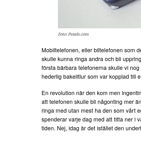
Foto: Pexels.com
Mobiltelefonen, eller biltelefonen som de
skulle kunna ringa andra och bli uppring
första bärbara telefonerna skulle vi nog 
hederlig bakelitlur som var kopplad til
En revolution när den kom men ingentin
att telefonen skulle bli någonting mer än
ringa med utan mest ha den som vårt ege
spenderar varje dag med att titta ner i
tiden. Nej, idag är det istället den unde