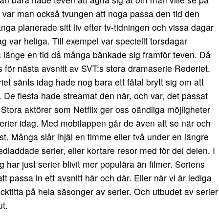
å var man också tvungen att noga passa den tid den
ga planerade sitt liv efter tv-tidningen och vissa dagar
g var heliga. Till exempel var speciellt torsdagar
a länge en tid då många bänkade sig framför teven. Då
s för nästa avsnitt av SVT:s stora dramaserie Rederiet.
et sänts idag hade nog bara ett fåtal brytt sig om att
. De flesta hade streamat den när, och var, det passat
 Stora aktörer som Netflix ger oss oändliga möjligheter
 serier idag. Med mobilappen går de även att se när och
st. Många slår ihjäl en timme eller två under en längre
dladdade serier, eller kortare resor med för del delen. I
ag har just serier blivit mer populära än filmer. Seriens
tt passa in ett avsnitt här och där. Eller när vi är lediga
recktitta på hela säsonger av serier. Och utbudet av serier
ut.