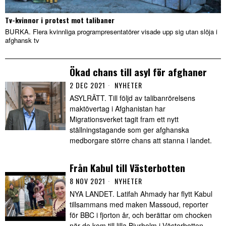
Tv-kvinnor i protest mot talibaner
BURKA. Flera kvinnliga programpresentatörer visade upp sig utan slöja i
afghansk tv
Ökad chans till asyl för afghaner
2 DEC 2021
NYHETER
ASYLRÄTT. Till följd av talibanrörelsens
maktövertag i Afghanistan har
Migrationsverket tagit fram ett nytt
ställningstagande som ger afghanska
medborgare större chans att stanna i landet.
Från Kabul till Västerbotten
8 NOV 2021
NYHETER
NYA LANDET. Latifah Ahmady har flytt Kabul
tillsammans med maken Massoud, reporter
för BBC i fjorton år, och berättar om chocken
när de kom till lilla Bjurholm i Västerbotten.