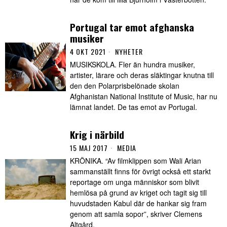
Portugal tar emot afghanska
musiker
4 OKT 2021
NYHETER
MUSIKSKOLA. Fler än hundra musiker,
artister, lärare och deras släktingar knutna till
den den Polarprisbelönade skolan
Afghanistan National Institute of Music, har nu
lämnat landet. De tas emot av Portugal.
Krig i närbild
15 MAJ 2017
MEDIA
KRÖNIKA. “Av filmklippen som Wali Arian
sammanställt finns för övrigt också ett starkt
reportage om unga människor som blivit
hemlösa på grund av kriget och tagit sig till
huvudstaden Kabul där de hankar sig fram
genom att samla sopor”, skriver Clemens
Altgård.