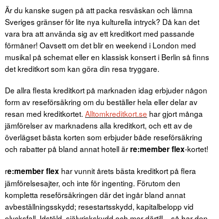
Är du kanske sugen på att packa resväskan och lämna
Sveriges gränser för lite nya kulturella intryck? Då kan det
vara bra att använda sig av ett kreditkort med passande
förmåner! Oavsett om det blir en weekend i London med
musikal på schemat eller en klassisk konsert i Berlin så finns
det kreditkort som kan göra din resa tryggare.
De allra flesta kreditkort på marknaden idag erbjuder någon
form av reseförsäkring om du beställer hela eller delar av
resan med kreditkortet.
Alltomkreditkort.se
har gjort många
jämförelser av marknadens alla kreditkort, och ett av de
överlägset bästa korten som erbjuder både reseförsäkring
och rabatter på bland annat hotell är
-kortet!
re:member flex
r
har vunnit årets bästa kreditkort på flera
e:member flex
jämförelsesajter, och inte för ingenting. Förutom den
kompletta reseförsäkringen där det ingår bland annat
avbeställningsskydd; resestartsskydd, kapitalbelopp vid
olycksfall, Idstöld, självriskskydd och mer därtill – så har den