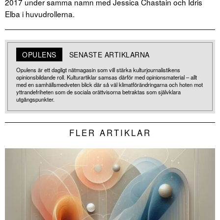
2017 under samma namn med Jessica Chastain och Idris
Elba i huvudrollerna.
OPULENS
SENASTE ARTIKLARNA
Opulens är ett dagligt nätmagasin som vill stärka kulturjournalistikens
opinionsbildande roll. Kulturartiklar samsas därför med opinionsmaterial – allt
med en samhällsmedveten blick där så väl klimatförändringarna och hoten mot
yttrandefriheten som de sociala orättvisorna betraktas som självklara
utgångspunkter.
FLER ARTIKLAR