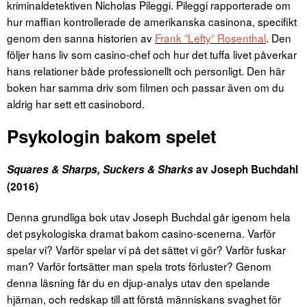
kriminaldetektiven Nicholas Pileggi. Pileggi rapporterade om
hur maffian kontrollerade de amerikanska casinona, specifikt
genom den sanna historien av
Frank ”Lefty” Rosenthal
. Den
följer hans liv som casino-chef och hur det tuffa livet påverkar
hans relationer både professionellt och personligt. Den här
boken har samma driv som filmen och passar även om du
aldrig har sett ett casinobord.
Psykologin bakom spelet
Squares & Sharps, Suckers & Sharks
av Joseph Buchdahl
(2016)
Denna grundliga bok utav Joseph Buchdal går igenom hela
det psykologiska dramat bakom casino-scenerna. Varför
spelar vi? Varför spelar vi på det sättet vi gör? Varför fuskar
man? Varför fortsätter man spela trots förluster? Genom
denna läsning får du en djup-analys utav den spelande
hjärnan, och redskap till att förstå människans svaghet för