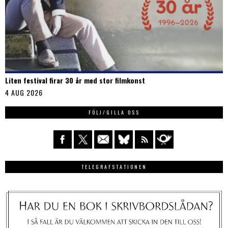
Liten festival firar 30 år med stor filmkonst
4 AUG 2026
FÖLJ/GILLA OSS
TELEGRAFSTATIONEN