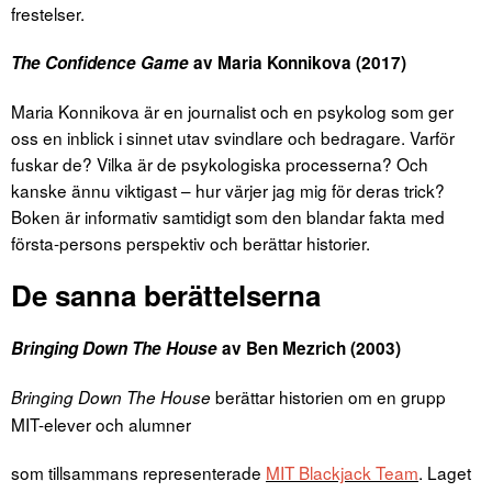
frestelser.
The Confidence Game
av Maria Konnikova (2017)
Maria Konnikova är en journalist och en psykolog som ger
oss en inblick i sinnet utav svindlare och bedragare. Varför
fuskar de? Vilka är de psykologiska processerna? Och
kanske ännu viktigast – hur värjer jag mig för deras trick?
Boken är informativ samtidigt som den blandar fakta med
första-persons perspektiv och berättar historier.
De sanna berättelserna
Bringing Down The House
av Ben Mezrich (2003)
berättar historien om en grupp
Bringing Down The House
MIT-elever och alumner
som tillsammans representerade
MIT Blackjack Team
. Laget