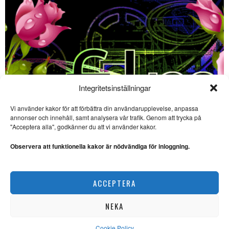
Integritetsinställningar
Vi använder kakor för att förbättra din användarupplevelse, anpassa
SE ÄVEN
annonser och innehåll, samt analysera vår trafik. Genom att trycka på
"Acceptera alla", godkänner du att vi använder kakor.
Sevärda havsäventyr på
bio – ”The Odyssey” och
Observera att funktionella kakor är nödvändiga för inloggning.
”Vaiana”
FILM. Ingela Brovik skriver om
havsäventyr på bio sommaren
Film på bio – 3 sevärda filmer i början av juni
2026.
ACCEPTERA
SCEN & FILM
Lysande dramatisering av
Lagerlöfs ”Liljecronas
hem”
NEKA
TEATER. Enel Melberg har
med stor behållning sett
Cookie Policy