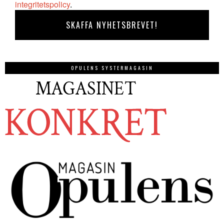
integritetspolicy
.
OPULENS SYSTERMAGASIN